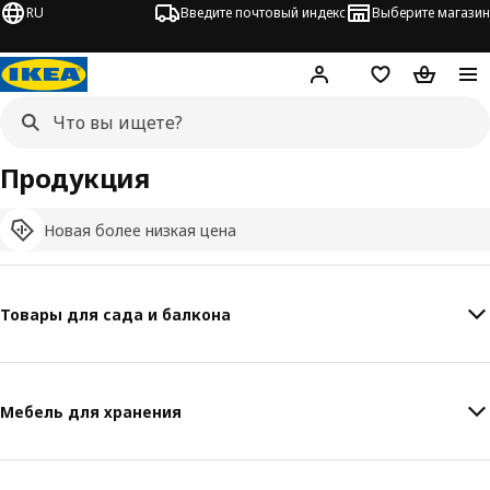
RU
Введите почтовый индекс
Выберите магазин
Hej!
Войти
Список покупо
Корзина 
Продукция
Новая более низкая цена
Товары для сада и балкона
Мебель для хранения