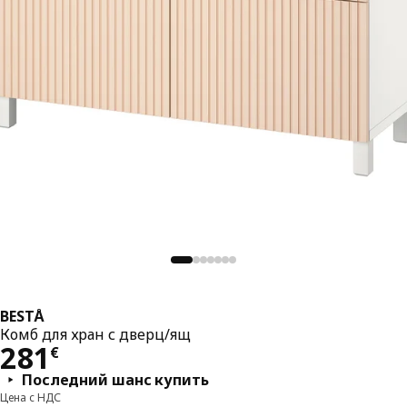
BESTÅ
Комб для хран с дверц/ящ
Цена 281€
281
€
Последний шанс купить
Цена с НДС