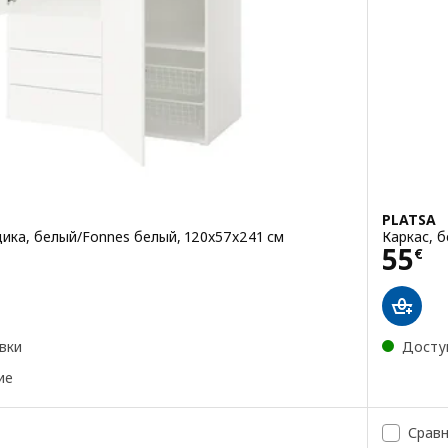
PLATSA
ика, белый/Fonnes белый, 120x57x241 см
Каркас, б
Цена
55
€
вки
Досту
ие
Срав