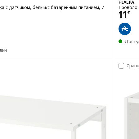
HJÄLPA
а с датчиком, белый/с батарейным питанием, 7
Проволоч
Цена
11
€
шт
Досту
вки
Срав