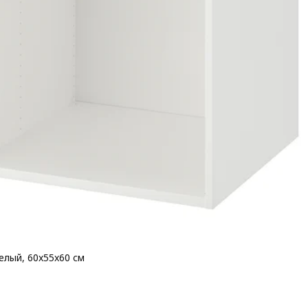
елый, 60x55x60 см
 35€