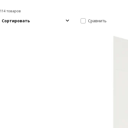
114 товаров
Фильтровать и сортировать
Перейти к результатам
Список резуль
Сортировать
Сравнить