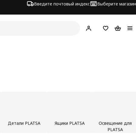
Введите почтовый индекс
Выберите магазин
Hej!
Войти
Список покупо
Корзина 
Детали PLATSA
Ящики PLATSA
Освещение для
PLATSA