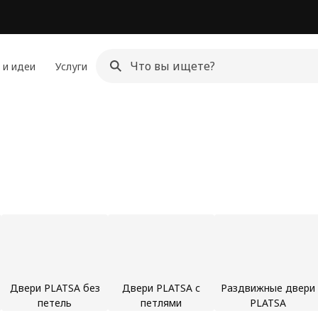
 и идеи
Услуги
Двери PLATSA без
Двери PLATSA с
Раздвижные двери
петель
петлями
PLATSA