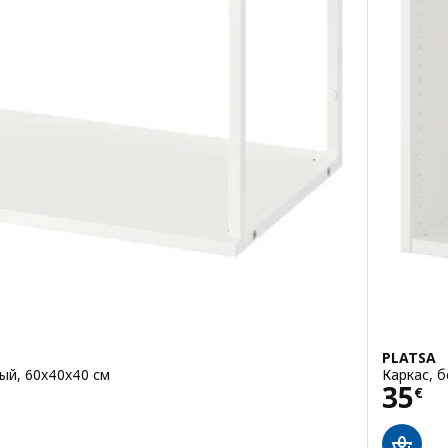
PLATSA
ый, 60x40x40 см
Каркас, б
Цена
35
€