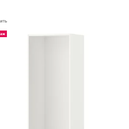
нить
даж