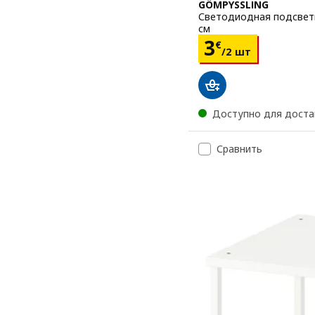
GÖMPYSSLING
Светодиодная подсветк
см
Цена 3€/2 
3
€
/2 шт
Доступно для доста
Сравнить