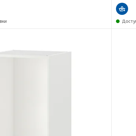
вки
Досту