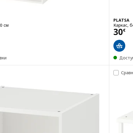
PLATSA
80 см
Каркас, б
Цена
30
€
вки
Досту
Срав