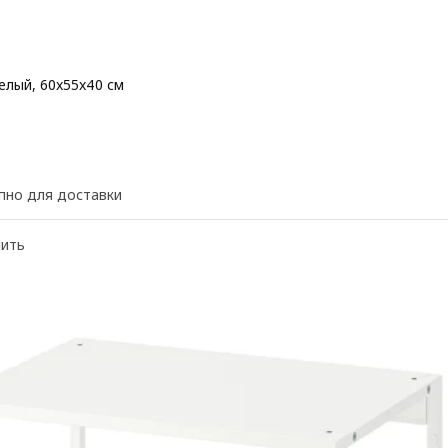
елый, 60x55x40 см
 30€
пно для доставки
нить