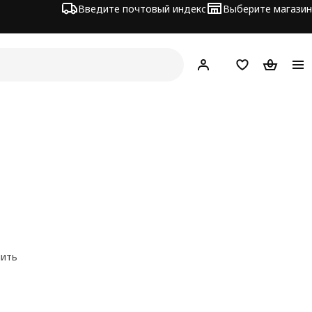
Введите почтовый индекс
Выберите магазин
Hej!
Войти
Список покупо
Корзина 
нить