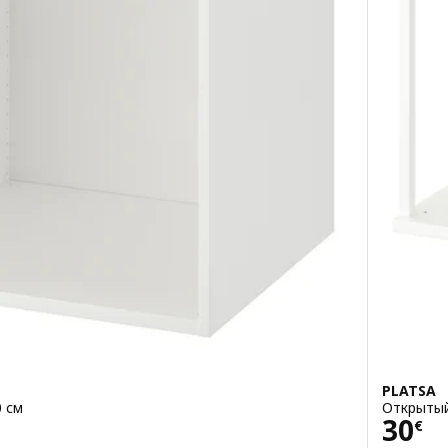
PLATSA
0 см
Открытый
Цена
30
€