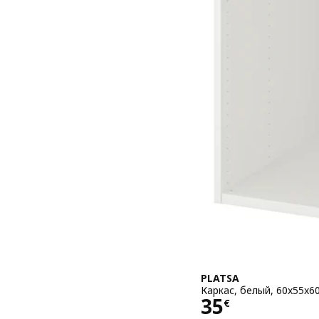
PLATSA
Каркас, белый, 60x55x6
Цена 35€
35
€