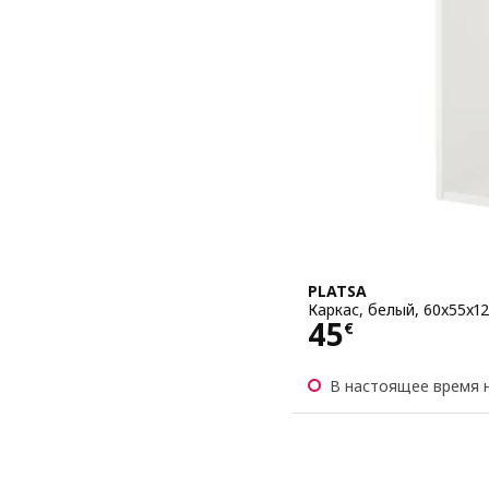
PLATSA
Каркас, белый, 60x55x1
Цена 45€
45
€
В настоящее время 