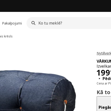
Pakalpojumi
is krēsls
Nytillver
VÅRKU
Izvelka
Cen
199
Pēdē
Cena ar P
Kā to
Piegā