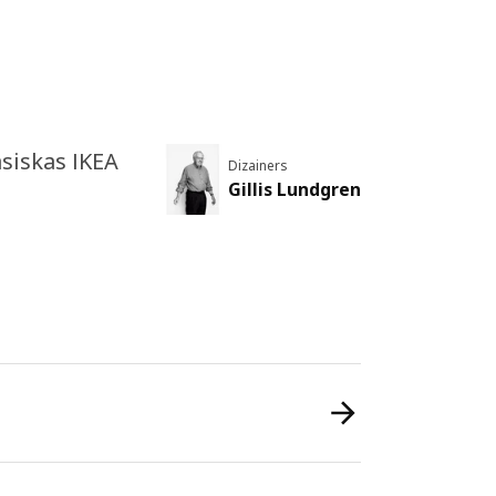
asiskas IKEA
Dizainers
Gillis Lundgren