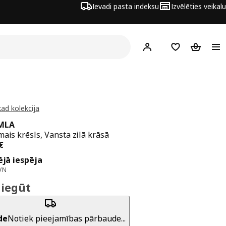
Ievadi pasta indeksu
Izvēlēties veikalu
Hej!
Pierakstīties
Pirkumu saraks
Pirkumu 
kad kolekcija
MLA
mais krēsls, Vansta zilā krāsā
a 199€
€
jā iespēja
VN
 iegūt
de
Notiek pieejamības pārbaude...