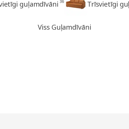
36
vietīgi guļamdīvāni
Trīsvietīgi g
Viss Guļamdīvāni