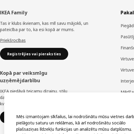
Kājene
IKEA Family
Paka
Tas ir klubs ikvienam, kas mīl savu mājokli, un
Piegād
pateicība par to, ka esi kopā ar mums.
Pasūtī
Priekšrocības
Finanš
Reģistrējies vai pieraksties
Virtuv
Virtuv
Kopā par veiksmīgu
uzņēmējdarbību
Interj
IKEA piedāvā teicamu dizainu, stilu
Mērīš
daudzveidību, lielisku cenu un uzticamu
Montā
kvalitāti.
Mēs izmantojam sīkfailus, lai nodrošinātu mūsu vietnes darb
IKEA uzņēmumiem
pielāgotu saturu un reklāmas, kā arī nodrošinātu sociālo
plašsaziņas līdzekļu funkcijas un analizētu mūsu datplūsmu.