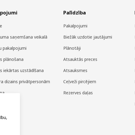
lpojumi
Palīdzība
e
Pakalpojumi
juma saņemšana veikalā
Biežāk uzdotie jautājumi
u pakalpojumi
Plānotāji
es plānošana
Atsauktās preces
es iekārtas uzstādīšana
Atsauksmes
era dizains privātpersonām
Ceļveži pircējiem
ana
Rezerves daļas
ža
ību,