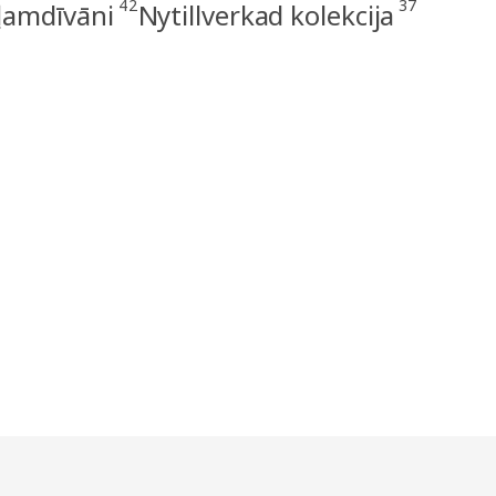
42
37
uļamdīvāni
Nytillverkad kolekcija