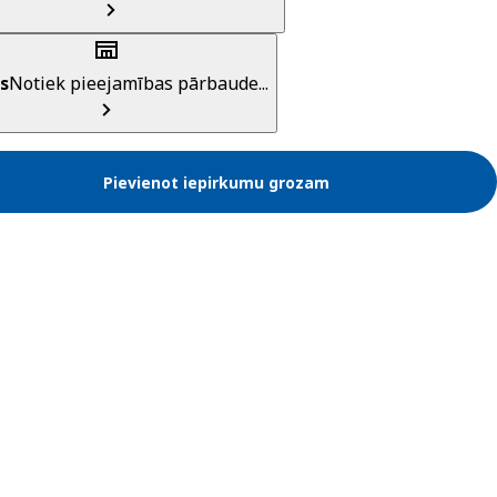
s
Notiek pieejamības pārbaude...
Pievienot iepirkumu grozam