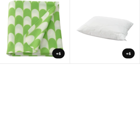
+6
+6