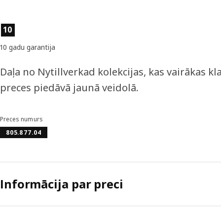
Preces īpašības
10
10 gadu garantija
Daļa no Nytillverkad kolekcijas, kas vairākas kl
preces piedāvā jaunā veidolā.
Preces numurs
805.877.04
Informācija par preci