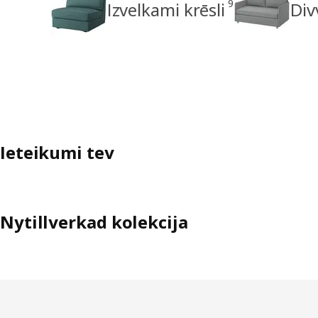
9
Izvelkami krēsli
Div
Ieteikumi tev
Nytillverkad kolekcija