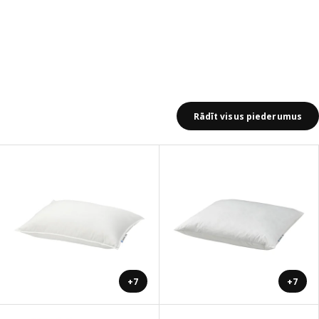
Rādīt visus piederumus
+7
+7