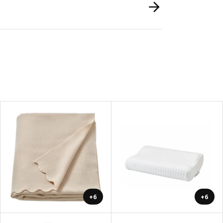
+6
+6