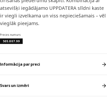
tīrīšanas piederumu skapītī. Kombinācijā ar
atsevišķi iegādājamo UPPDATERA slīdni kaste
ir viegli izvelkama un viss nepieciešamais – vēl
vieglāk pieejams.
Preces numurs
505.807.99
Informācija par preci
Svars un izmēri