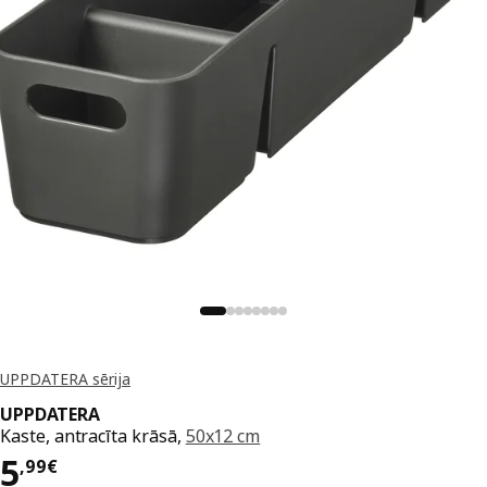
UPPDATERA sērija
UPPDATERA
Kaste, antracīta krāsā,
50x12 cm
Cena 5,99€
5
,
99
€