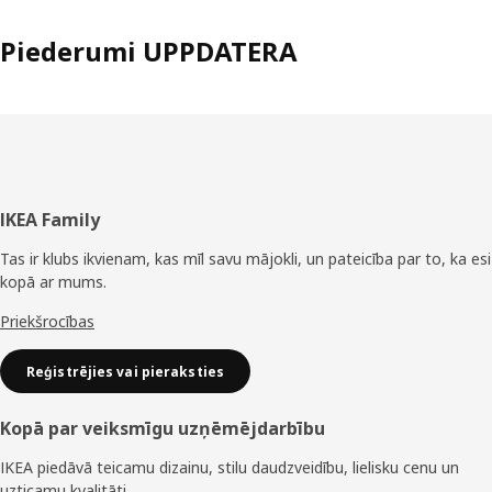
Piederumi UPPDATERA
Kājene
IKEA Family
Tas ir klubs ikvienam, kas mīl savu mājokli, un pateicība par to, ka esi
kopā ar mums.
Priekšrocības
Reģistrējies vai pieraksties
Kopā par veiksmīgu uzņēmējdarbību
IKEA piedāvā teicamu dizainu, stilu daudzveidību, lielisku cenu un
uzticamu kvalitāti.