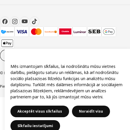
Sīkdatņu iestatījumi
LV
Mēs izmantojam sīkfailus, lai nodrošinātu mūsu vietnes
darbību, pielāgotu saturu un reklāmas, kā arī nodrošinātu
© Inter IKEA Systems B.V. 1999-2026
sociālo plašsaziņas līdzekļu funkcijas un analizētu mūsu
datplūsmu. Turklāt mēs dalāmies informācijā ar sociālajiem
Piekļūstamība
Vispārīgi noteikumi
Privātuma un sīkdatņu politika
Kontakti
plašsaziņas līdzekļiem, reklāmdevējiem un analīzes
partneriem par to, kā jūs izmantojat mūsu vietni.
Akceptēt visus sīkfailus
Noraidīt visu
Sīkfailu iestatījumi