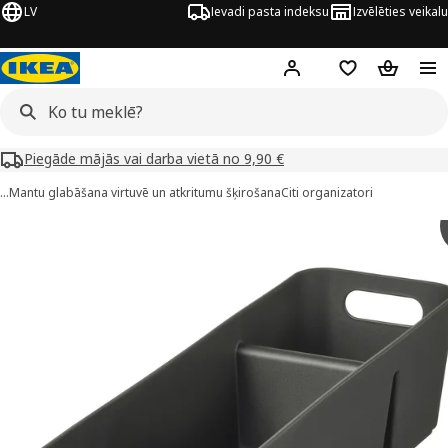
LV
Ievadi pasta indeksu
Izvēlēties veikalu
Hej!
Pierakstīties
Pirkumu saraks
Pirkumu 
Piegāde mājās vai darba vietā no 9,90 €
…
Mantu glabāšana virtuvē un atkritumu šķirošana
Citi organizatori
UPPDATERA attēli
 attēlus