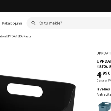
Pakalpojumi
atori
UPPDATERA
Kaste
UPPDATE
UPPDA
Kaste, 
Cen
4
,
99
€
Cena ar P
Izvēlies
Antracīt