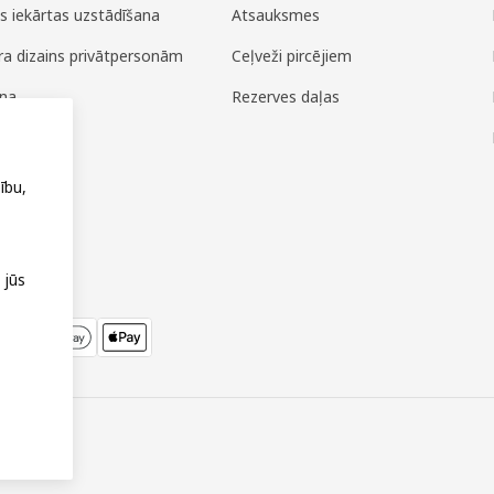
es iekārtas uzstādīšana
Atsauksmes
era dizains privātpersonām
Ceļveži pircējiem
ana
Rezerves daļas
ža
ību,
 jūs