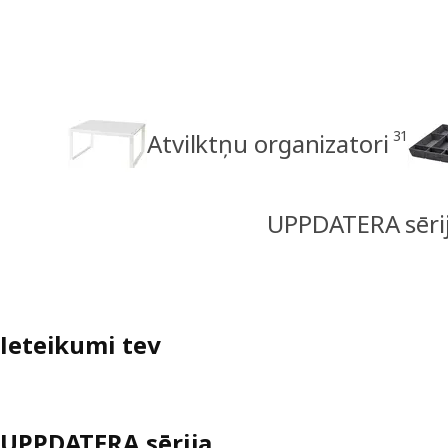
31
Atvilktņu organizatori
UPPDATERA sēri
Ieteikumi tev
UPPDATERA sērija