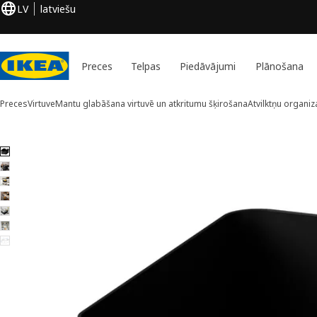
LV
latviešu
Preces
Telpas
Piedāvājumi
Plānošana
Preces
Virtuve
Mantu glabāšana virtuvē un atkritumu šķirošana
Atvilktņu organiz
7 UPPDATERA attēli
aist attēlus