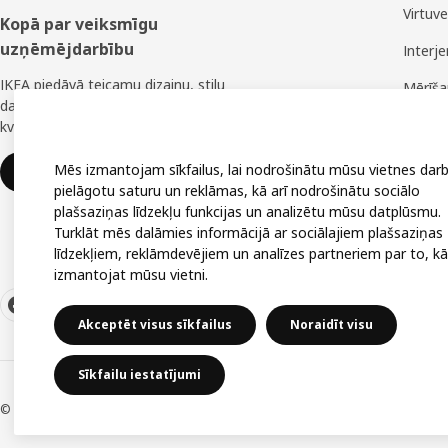
Virtuv
Kopā par veiksmīgu
uzņēmējdarbību
Interj
IKEA piedāvā teicamu dizainu, stilu
Mērīš
daudzveidību, lielisku cenu un uzticamu
Montā
kvalitāti.
Mēs izmantojam sīkfailus, lai nodrošinātu mūsu vietnes darb
IKEA uzņēmumiem
pielāgotu saturu un reklāmas, kā arī nodrošinātu sociālo
plašsaziņas līdzekļu funkcijas un analizētu mūsu datplūsmu.
Turklāt mēs dalāmies informācijā ar sociālajiem plašsaziņas
līdzekļiem, reklāmdevējiem un analīzes partneriem par to, kā
izmantojat mūsu vietni.
Akceptēt visus sīkfailus
Noraidīt visu
Sīkfailu iestatījumi
© Inter IKEA Systems B.V. 1999-2026