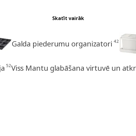
Skatīt vairāk
42
Galda piederumu organizatori
52
ja
Viss Mantu glabāšana virtuvē un atk