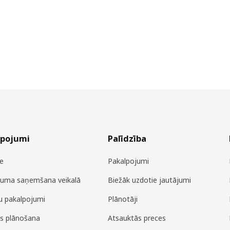
lpojumi
Palīdzība
e
Pakalpojumi
juma saņemšana veikalā
Biežāk uzdotie jautājumi
u pakalpojumi
Plānotāji
es plānošana
Atsauktās preces