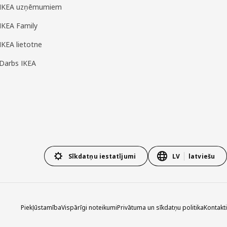
IKEA uzņēmumiem
IKEA Family
IKEA lietotne
Darbs IKEA
Sīkdatņu iestatījumi
LV
latviešu
Piekļūstamība
Vispārīgi noteikumi
Privātuma un sīkdatņu politika
Kontakti