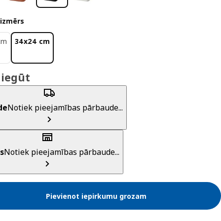
 izmērs
cm
34x24 cm
 iegūt
de
Notiek pieejamības pārbaude...
s
Notiek pieejamības pārbaude...
Pievienot iepirkumu grozam