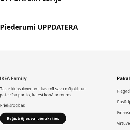
Piederumi UPPDATERA
Kājene
IKEA Family
Paka
Tas ir klubs ikvienam, kas mīl savu mājokli, un
Piegād
pateicība par to, ka esi kopā ar mums.
Pasūtī
Priekšrocības
Finanš
Reģistrējies vai pieraksties
Virtuv