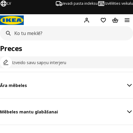
LV
Ievadi pasta indeksu
Izvēlēties veikalu
Hej!
Pierakstīties
Pirkumu saraks
Pirkumu 
Preces
Izveido savu sapņu interjeru
Āra mēbeles
Mēbeles mantu glabāšanai