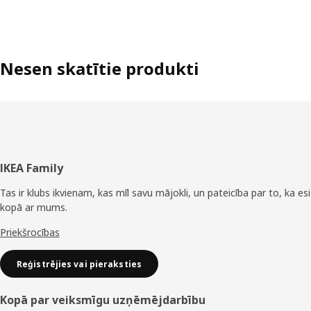
Nesen skatītie produkti
Kājene
IKEA Family
Tas ir klubs ikvienam, kas mīl savu mājokli, un pateicība par to, ka esi
kopā ar mums.
Priekšrocības
Reģistrējies vai pieraksties
Kopā par veiksmīgu uzņēmējdarbību