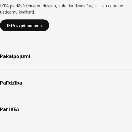
IKEA piedāvā teicamu dizainu, stilu daudzveidību, lielisku cenu un
uzticamu kvalitāti.
IKEA uzņēmumiem
Pakalpojumi
Palīdzība
Par IKEA