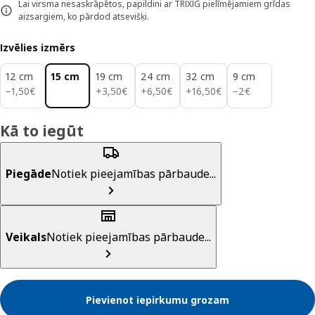
Lai virsma nesaskrāpētos, papildini ar TRIXIG pielīmējamiem grīdas
aizsargiem, ko pārdod atsevišķi.
Izvēlies izmērs
12 cm
15 cm
19 cm
24 cm
32 cm
9 cm
1,50€
3,50€
6,50€
16,50€
2€
−
1
,
50
€
+
3
,
50
€
+
6
,
50
€
+
16
,
50
€
−
2
€
Kā to iegūt
Piegāde
Notiek pieejamības pārbaude...
Veikals
Notiek pieejamības pārbaude...
Pievienot iepirkumu grozam