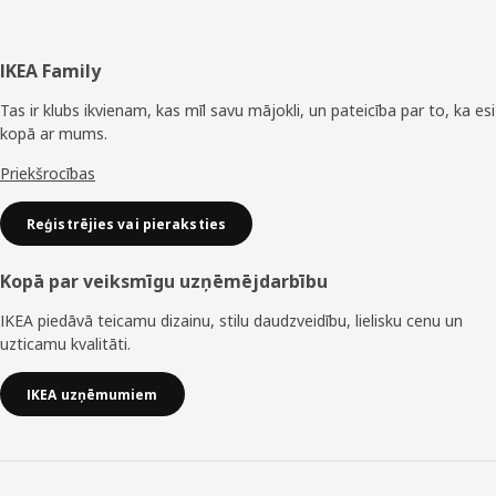
Kājene
IKEA Family
Tas ir klubs ikvienam, kas mīl savu mājokli, un pateicība par to, ka esi
kopā ar mums.
Priekšrocības
Reģistrējies vai pieraksties
Kopā par veiksmīgu uzņēmējdarbību
IKEA piedāvā teicamu dizainu, stilu daudzveidību, lielisku cenu un
uzticamu kvalitāti.
IKEA uzņēmumiem