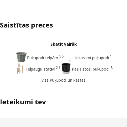
Saistītas preces
Skatīt vairāk
96
1
Puķupodi telpām
Iekarami puķupodi
24
8
Telpaugu statīvi
Pašlaistoši puķupodi
Viss Puķupodi un kastes
Ieteikumi tev