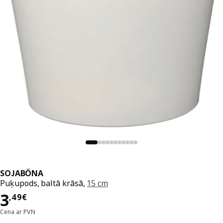
SOJABÖNA
Puķupods, baltā krāsā,
15 cm
Cena 3,49€
3
,
49
€
Cena ar PVN