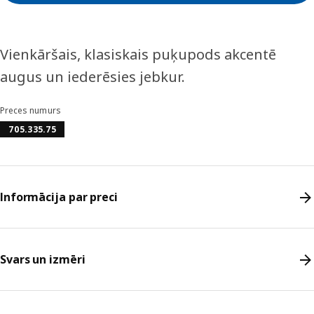
Vienkāršais, klasiskais puķupods akcentē
augus un iederēsies jebkur.
Preces numurs
705.335.75
Informācija par preci
Svars un izmēri