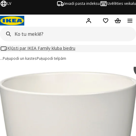
LV
Ievadi pasta indeksu
Izvēlēties veikalu
Hej!
Pierakstīties
Pirkumu saraks
Pirkumu 
Kļūsti par IKEA Family kluba biedru
…
Puķupodi un kastes
Puķupodi telpām
 SOJABÖNA attēli
 attēlus