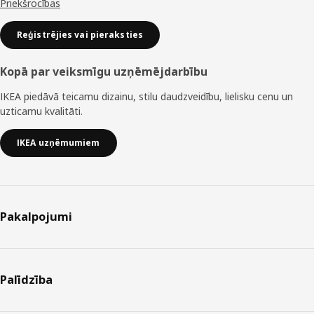
Priekšrocības
Reģistrējies vai pieraksties
Kopā par veiksmīgu uzņēmējdarbību
IKEA piedāvā teicamu dizainu, stilu daudzveidību, lielisku cenu un
uzticamu kvalitāti.
IKEA uzņēmumiem
Pakalpojumi
Palīdzība