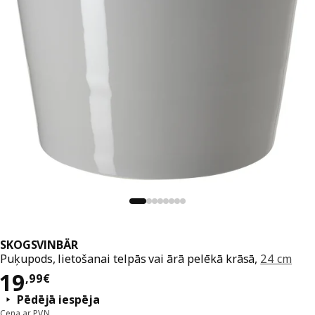
SKOGSVINBÄR
Puķupods, lietošanai telpās vai ārā pelēkā krāsā,
24 cm
Cena 19,99€
19
,
99
€
Pēdējā iespēja
Cena ar PVN