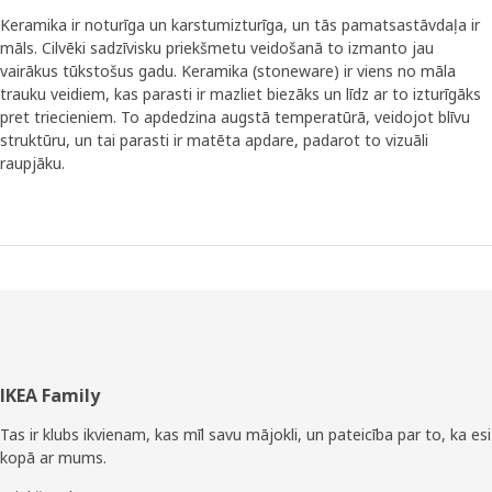
Keramika ir noturīga un karstumizturīga, un tās pamatsastāvdaļa ir
māls. Cilvēki sadzīvisku priekšmetu veidošanā to izmanto jau
vairākus tūkstošus gadu. Keramika (stoneware) ir viens no māla
trauku veidiem, kas parasti ir mazliet biezāks un līdz ar to izturīgāks
pret triecieniem. To apdedzina augstā temperatūrā, veidojot blīvu
struktūru, un tai parasti ir matēta apdare, padarot to vizuāli
raupjāku.
Kājene
IKEA Family
Tas ir klubs ikvienam, kas mīl savu mājokli, un pateicība par to, ka esi
kopā ar mums.