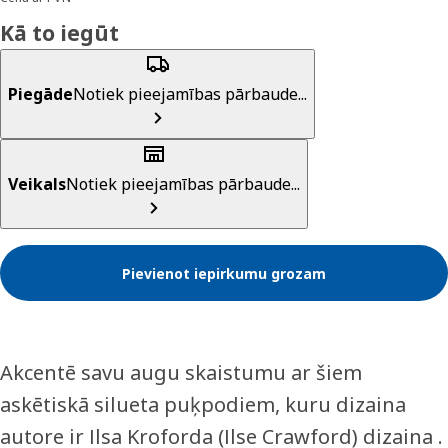
Kā to iegūt
Piegāde
Notiek pieejamības pārbaude...
Veikals
Notiek pieejamības pārbaude...
Pievienot iepirkumu grozam
Akcentē savu augu skaistumu ar šiem
askētiskā silueta puķpodiem, kuru dizaina
autore ir Ilsa Kroforda (Ilse Crawford) dizaina .