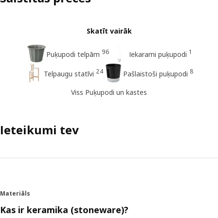
Skatīt vairāk
96
1
Puķupodi telpām
Iekarami puķupodi
24
8
Telpaugu statīvi
Pašlaistoši puķupodi
Viss Puķupodi un kastes
Ieteikumi tev
Materiāls
Kas ir keramika (stoneware)?