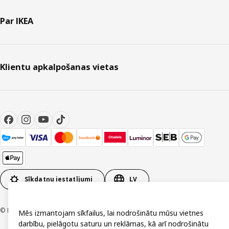
Par IKEA
Klientu apkalpošanas vietas
Sīkdatņu iestatījumi
LV
© Inter IKEA Systems B.V. 1999-2026
Mēs izmantojam sīkfailus, lai nodrošinātu mūsu vietnes
darbību, pielāgotu saturu un reklāmas, kā arī nodrošinātu