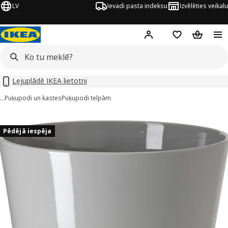
LV
Ievadi pasta indeksu
Izvēlēties veikalu
Hej!
Pierakstīties
Pirkumu saraks
Pirkumu 
Lejuplādē IKEA lietotni
…
Puķupodi un kastes
Puķupodi telpām
SKOGSVINBÄR attēli
 attēlus
Pēdējā iespēja