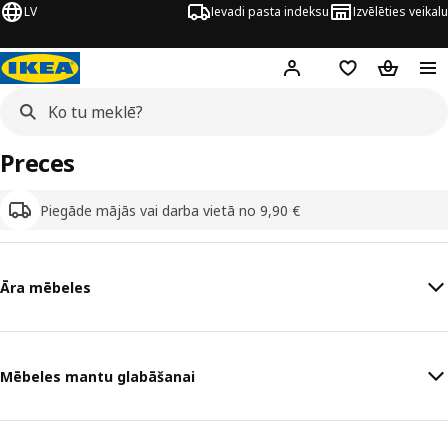
LV
Ievadi pasta indeksu
Izvēlēties veikalu
Hej!
Pierakstīties
Pirkumu saraks
Pirkumu 
Preces
Piegāde mājās vai darba vietā no 9,90 €
Āra mēbeles
Mēbeles mantu glabāšanai