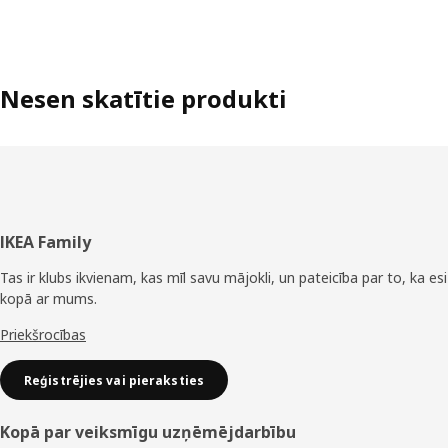
Nesen skatītie produkti
Kājene
IKEA Family
Tas ir klubs ikvienam, kas mīl savu mājokli, un pateicība par to, ka esi
kopā ar mums.
Priekšrocības
Reģistrējies vai pieraksties
Kopā par veiksmīgu uzņēmējdarbību