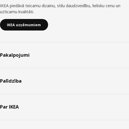
IKEA piedāvā teicamu dizainu, stilu daudzveidību, lielisku cenu un
uzticamu kvalitāti.
IKEA uzņēmumiem
Pakalpojumi
Palīdzība
Par IKEA