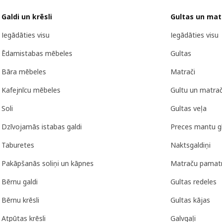
Galdi un krēsli
Gultas un mat
Iegādāties visu
Iegādāties visu
Ēdamistabas mēbeles
Gultas
Bāra mēbeles
Matrači
Kafejnīcu mēbeles
Gultu un matra
Soli
Gultas veļa
Dzīvojamās istabas galdi
Preces mantu g
Taburetes
Naktsgaldiņi
Pakāpšanās soliņi un kāpnes
Matraču pamat
Bērnu galdi
Gultas redeles
Bērnu krēsli
Gultas kājas
Atpūtas krēsli
Galvgaļi