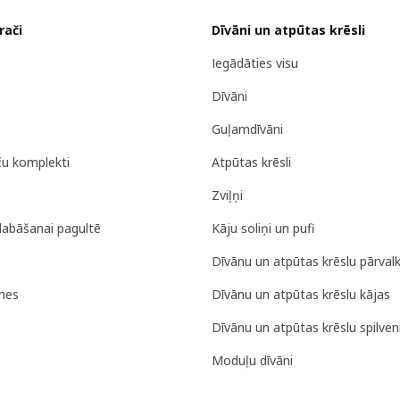
rači
Dīvāni un atpūtas krēsli
Iegādāties visu
Dīvāni
Guļamdīvāni
ču komplekti
Atpūtas krēsli
Zviļņi
labāšanai pagultē
Kāju soliņi un pufi
Dīvānu un atpūtas krēslu pārvalk
nes
Dīvānu un atpūtas krēslu kājas
Dīvānu un atpūtas krēslu spilveni
Moduļu dīvāni