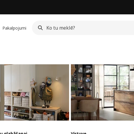
Pakalpojumi
u glabāšanai
Virtuve