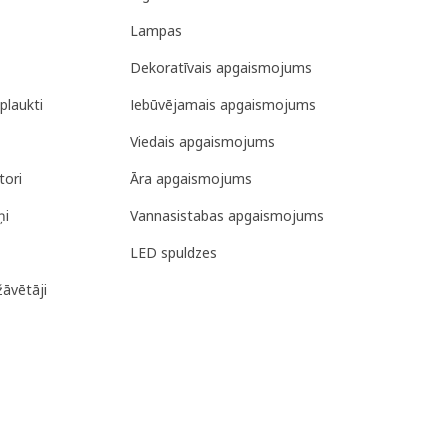
Lampas
Dekoratīvais apgaismojums
plaukti
Iebūvējamais apgaismojums
Viedais apgaismojums
tori
Āra apgaismojums
ņi
Vannasistabas apgaismojums
LED spuldzes
žāvētāji