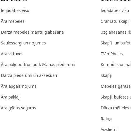
Iegādāties visu
Iegādāties visu
Āra mēbeles
Grāmatu skapji 
Dārza mēbeles mantu glabāšanai
Uzglabāšanas r
Saulessargi un nojumes
Skapīši un bufe
Āra virtuves
TV mēbeles
Āra puķupodi un audzēšanas piederumi
Kumodes un nak
Dārza piederumi un aksesuāri
Skapji
Āra apgaismojums
Mēbeles garāža
Āra paklāji
Skapji, bufetes 
Āra grīdas segums
Dārza mēbeles 
Ratiņi
Aizslietņi