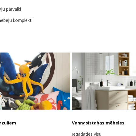
ļu pārvalki
ēbeļu komplekti
azuļiem
Vannasistabas mēbeles
Iegādāties visu