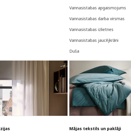
Vannasistabas apgaismojums
Vannasistabas darba virsmas
Vannasistabas izlietnes
Vannasistabas jaucējkrāni
Duša
zijas
Mājas tekstils un paklāji