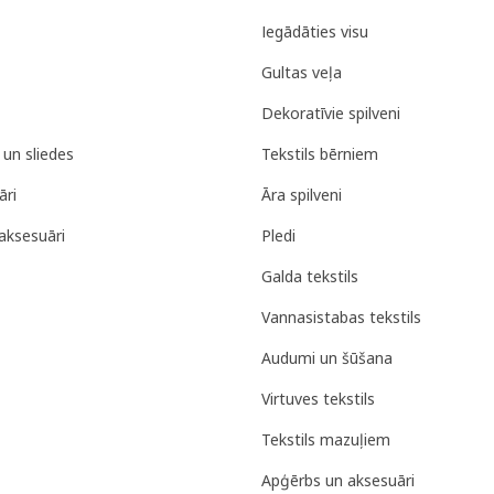
Iegādāties visu
Gultas veļa
Dekoratīvie spilveni
 un sliedes
Tekstils bērniem
āri
Āra spilveni
aksesuāri
Pledi
Galda tekstils
Vannasistabas tekstils
Audumi un šūšana
Virtuves tekstils
Tekstils mazuļiem
Apģērbs un aksesuāri