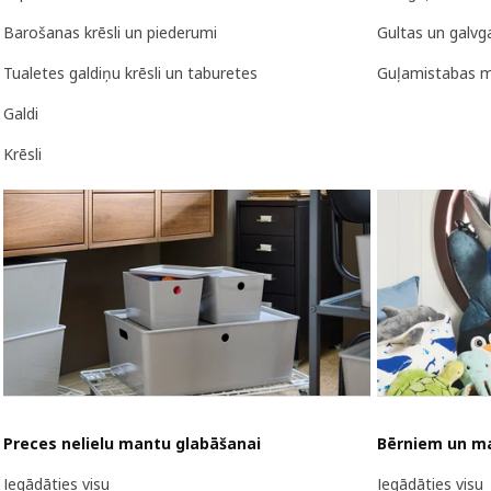
Barošanas krēsli un piederumi
Gultas un galvga
Tualetes galdiņu krēsli un taburetes
Guļamistabas m
Galdi
Krēsli
Preces nelielu mantu glabāšanai
Bērniem un m
Iegādāties visu
Iegādāties visu