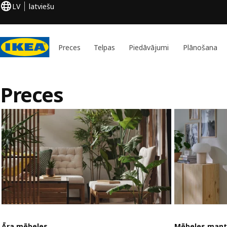
LV
latviešu
Preces
Telpas
Piedāvājumi
Plānošana
Preces
Āra mēbeles
Mēbeles mant