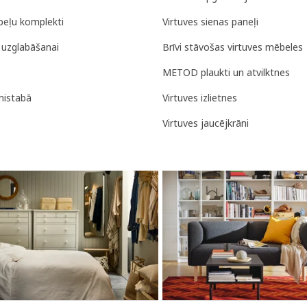
eļu komplekti
Virtuves sienas paneļi
uzglabāšanai
Brīvi stāvošas virtuves mēbeles
METOD plaukti un atvilktnes
rnistabā
Virtuves izlietnes
Virtuves jaucējkrāni