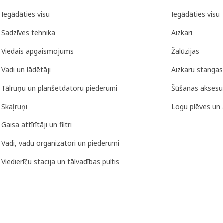
Iegādāties visu
Iegādāties visu
Sadzīves tehnika
Aizkari
Viedais apgaismojums
Žalūzijas
Vadi un lādētāji
Aizkaru stangas
Tālruņu un planšetdatoru piederumi
Šūšanas aksesu
Skaļruņi
Logu plēves un 
Gaisa attīrītāji un filtri
Vadi, vadu organizatori un piederumi
Viedierīču stacija un tālvadības pultis