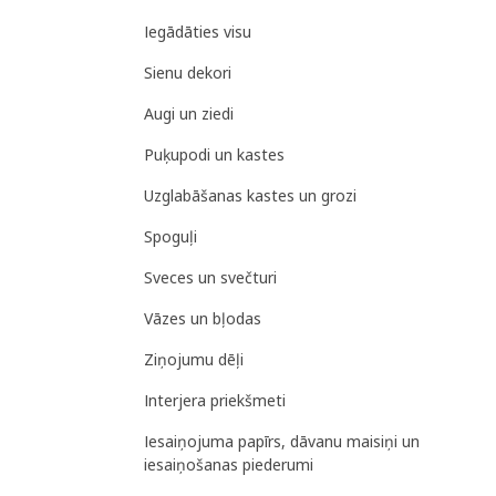
Iegādāties visu
Sienu dekori
Augi un ziedi
Puķupodi un kastes
Uzglabāšanas kastes un grozi
Spoguļi
Sveces un svečturi
Vāzes un bļodas
Ziņojumu dēļi
Interjera priekšmeti
Iesaiņojuma papīrs, dāvanu maisiņi un
iesaiņošanas piederumi