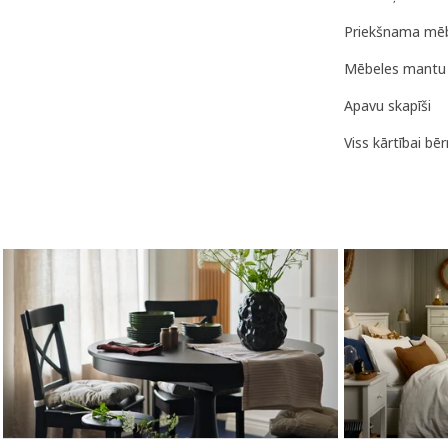
Priekšnama mēb
Mēbeles mantu 
Apavu skapīši
Viss kārtībai bē