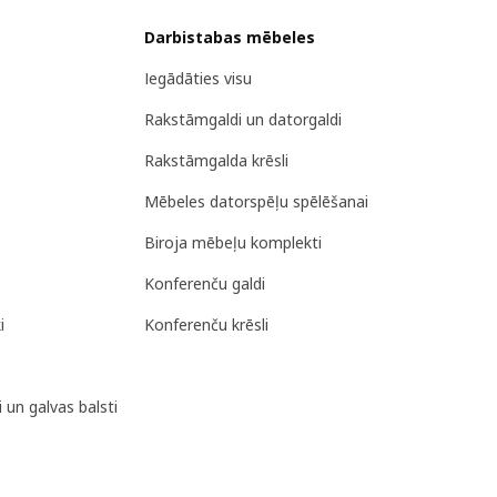
Darbistabas mēbeles
Iegādāties visu
Rakstāmgaldi un datorgaldi
Rakstāmgalda krēsli
Mēbeles datorspēļu spēlēšanai
Biroja mēbeļu komplekti
Konferenču galdi
i
Konferenču krēsli
 un galvas balsti