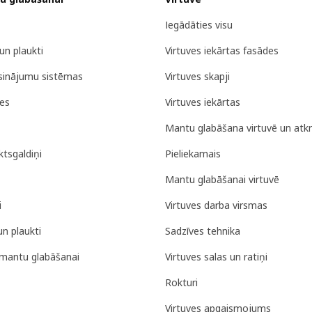
Iegādāties visu
un plaukti
Virtuves iekārtas fasādes
isinājumu sistēmas
Virtuves skapji
tes
Virtuves iekārtas
Mantu glabāšana virtuvē un atk
tsgaldiņi
Pieliekamais
Mantu glabāšanai virtuvē
i
Virtuves darba virsmas
un plaukti
Sadzīves tehnika
mantu glabāšanai
Virtuves salas un ratiņi
Rokturi
Virtuves apgaismojums