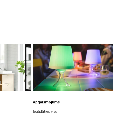
Apgaismojums
Iegādāties visu