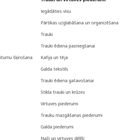
Iegādāties visu
Pārtikas uzglabāšana un organizēšana
Trauki
Trauki ēdiena pasniegšanai
ritumu šķirošana
Kafija un tēja
Galda tekstils
Trauki ēdiena gatavošanai
Stikla trauki un krūzes
Virtuves piederumi
Trauku mazgāšanas piederumi
Galda piederumi
Naži un virtuves dēlīši