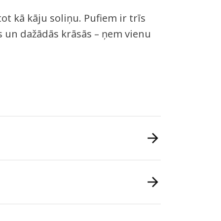
ot kā kāju soliņu. Pufiem ir trīs
os un dažādās krāsās – ņem vienu