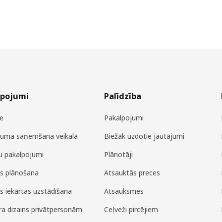
lpojumi
Palīdzība
e
Pakalpojumi
juma saņemšana veikalā
Biežāk uzdotie jautājumi
u pakalpojumi
Plānotāji
es plānošana
Atsauktās preces
es iekārtas uzstādīšana
Atsauksmes
era dizains privātpersonām
Ceļveži pircējiem