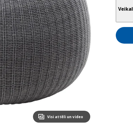
Veikal
Visi attēli un video