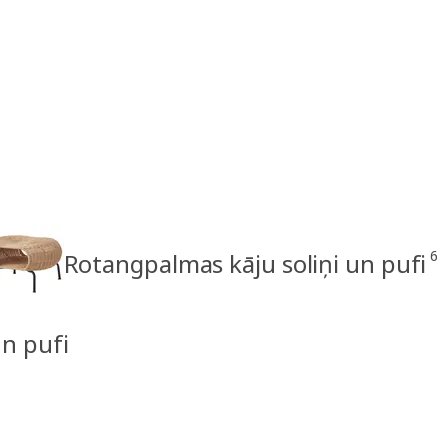
6
Rotangpalmas kāju soliņi un pufi
un pufi