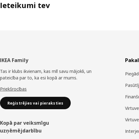
Ieteikumi tev
Kājene
IKEA Family
Paka
Tas ir klubs ikvienam, kas mīl savu mājokli, un
Piegād
pateicība par to, ka esi kopā ar mums.
Pasūtī
Priekšrocības
Finanš
Reģistrējies vai pieraksties
Virtuv
Virtuv
Kopā par veiksmīgu
uzņēmējdarbību
Interj