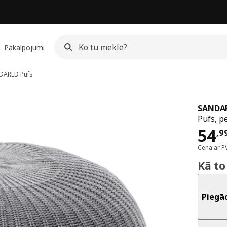
Pakalpojumi
DARED
Pufs
SANDA
Pufs, p
Cen
54
,
9
Cena ar P
Kā to
Piegā