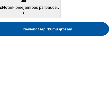
s
Notiek pieejamības pārbaude...
Pievienot iepirkumu grozam