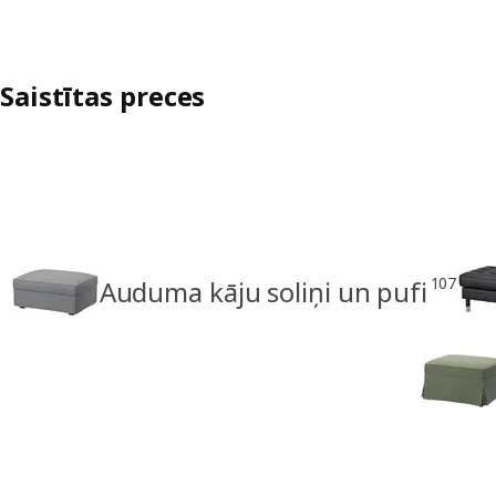
Saistītas preces
107
Auduma kāju soliņi un pufi