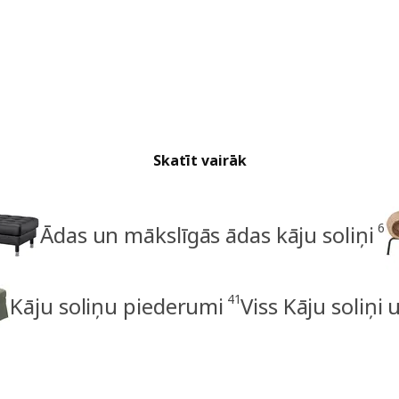
Skatīt vairāk
6
Ādas un mākslīgās ādas kāju soliņi
41
Kāju soliņu piederumi
Viss Kāju soliņi 