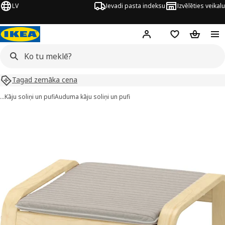
LV
Ievadi pasta indeksu
Izvēlēties veikalu
Hej!
Pierakstīties
Pirkumu saraks
Pirkumu 
Tagad zemāka cena
…
Kāju soliņi un pufi
Auduma kāju soliņi un pufi
POÄNG attēli
 attēlus