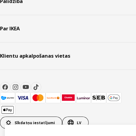
Palīdzība
Par IKEA
Klientu apkalpošanas vietas
Sīkdatņu iestatījumi
LV