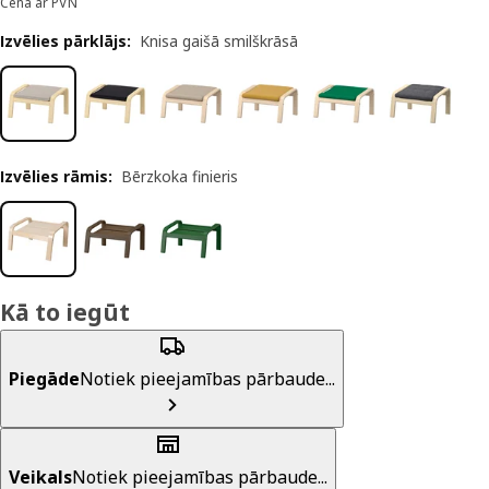
Cena ar PVN
Izvēlies pārklājs
:
Knisa gaišā smilškrāsā
Izvēlies rāmis
:
Bērzkoka finieris
Kā to iegūt
Piegāde
Notiek pieejamības pārbaude...
Veikals
Notiek pieejamības pārbaude...