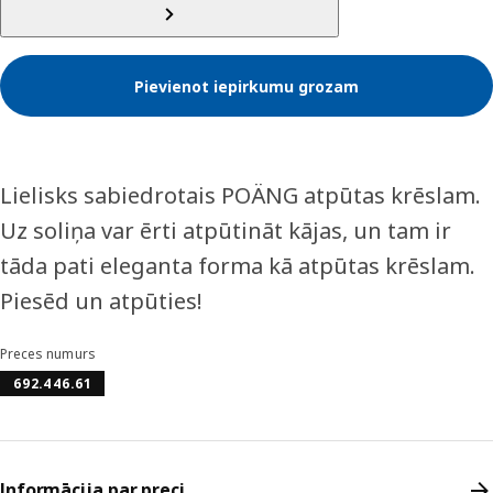
Pievienot iepirkumu grozam
Lielisks sabiedrotais POÄNG atpūtas krēslam.
Uz soliņa var ērti atpūtināt kājas, un tam ir
tāda pati eleganta forma kā atpūtas krēslam.
Piesēd un atpūties!
Preces numurs
692.446.61
Informācija par preci