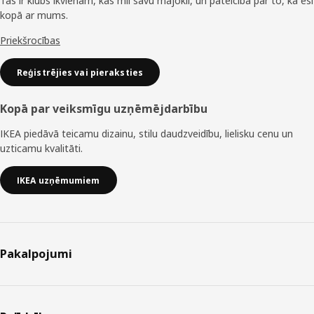
Tas ir klubs ikvienam, kas mīl savu mājokli, un pateicība par to, ka esi
kopā ar mums.
Priekšrocības
Reģistrējies vai pieraksties
Kopā par veiksmīgu uzņēmējdarbību
IKEA piedāvā teicamu dizainu, stilu daudzveidību, lielisku cenu un
uzticamu kvalitāti.
IKEA uzņēmumiem
Pakalpojumi