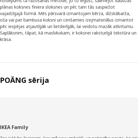
noslēpums tā ražošanas metode, jo to iegūst, salīmējot daudzas
plānas koksnes finiera sloksnes un pēc tam tās saspiežot
vajadzīgajā formā. Mēs pārsvarā izmantojam bērza, dižskābarža,
oša vai pat bambusa koksni un cenšamies izejmateriālus izmantot
pēc iespējas atjautīgāk un lietderīgāk, lai veidotu mazāk atkritumu.
Saplāksnim, tāpat, kā masīvkokam, ir koksnei raksturīgā tekstūra un
krāsa.
POÄNG sērija
Kājene
IKEA Family