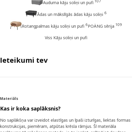
107
Auduma kāju soliņi un pufi
6
Ādas un mākslīgās ādas kāju soliņi
6
109
Rotangpalmas kāju soliņi un pufi
POÄNG sērija
Viss Kāju soliņi un pufi
Ieteikumi tev
Materiāls
Kas ir koka saplāksnis?
No saplākšņa var izveidot elastīgas un īpaši izturīgas, liektas formas
konstrukcijas, piemēram, atpūtas krēsla rāmjus. Šī materiāla