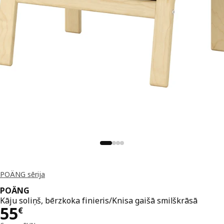
POÄNG sērija
POÄNG
Kāju soliņš, bērzkoka finieris/Knisa gaišā smilškrāsā
Cena 55€
55
€