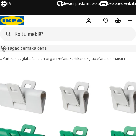
LV
Ievadi pasta indeksu
Izvēlēties veikalu
Hej!
Pierakstīties
Pirkumu saraks
Pirkumu 
Tagad zemāka cena
…
Pārtikas uzglabāšana un organizēšana
Pārtikas uzglabāšana un maisiņi
ÖRINGABBORRE attēli
 attēlus