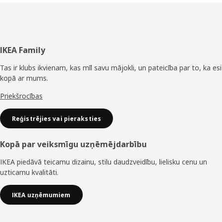
Kājene
IKEA Family
Tas ir klubs ikvienam, kas mīl savu mājokli, un pateicība par to, ka esi
kopā ar mums.
Priekšrocības
Reģistrējies vai pieraksties
Kopā par veiksmīgu uzņēmējdarbību
IKEA piedāvā teicamu dizainu, stilu daudzveidību, lielisku cenu un
uzticamu kvalitāti.
IKEA uzņēmumiem