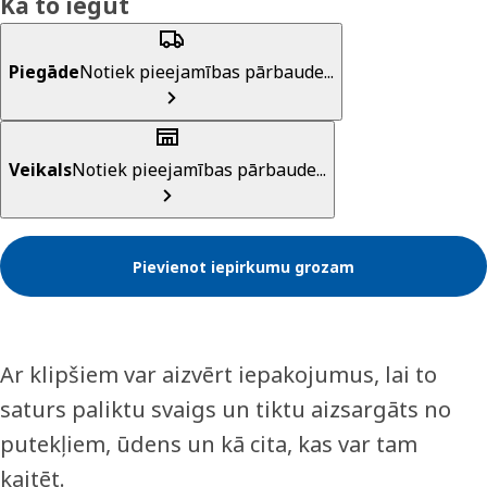
Kā to iegūt
Piegāde
Notiek pieejamības pārbaude...
Veikals
Notiek pieejamības pārbaude...
Pievienot iepirkumu grozam
Ar klipšiem var aizvērt iepakojumus, lai to
saturs paliktu svaigs un tiktu aizsargāts no
putekļiem, ūdens un kā cita, kas var tam
kaitēt.