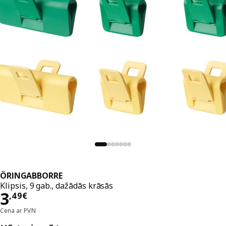
ÖRINGABBORRE
Klipsis, 9 gab., dažādās krāsās
Cena 3,49€
3
,
49
€
Cena ar PVN