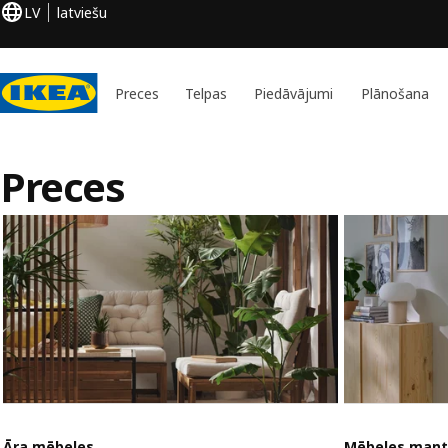
LV
latviešu
Preces
Telpas
Piedāvājumi
Plānošana
Preces
Āra mēbeles
Mēbeles mant