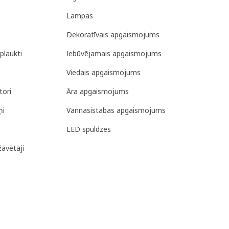
Lampas
Dekoratīvais apgaismojums
plaukti
Iebūvējamais apgaismojums
Viedais apgaismojums
tori
Āra apgaismojums
ņi
Vannasistabas apgaismojums
LED spuldzes
žāvētāji