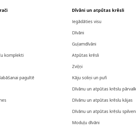
rači
Dīvāni un atpūtas krēsli
Iegādāties visu
Dīvāni
Guļamdīvāni
ču komplekti
Atpūtas krēsli
Zviļņi
labāšanai pagultē
Kāju soliņi un pufi
Dīvānu un atpūtas krēslu pārvalk
nes
Dīvānu un atpūtas krēslu kājas
Dīvānu un atpūtas krēslu spilveni
Moduļu dīvāni