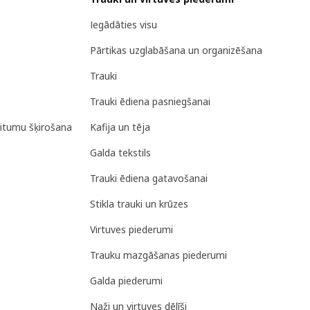
Iegādāties visu
Pārtikas uzglabāšana un organizēšana
Trauki
Trauki ēdiena pasniegšanai
ritumu šķirošana
Kafija un tēja
Galda tekstils
Trauki ēdiena gatavošanai
Stikla trauki un krūzes
Virtuves piederumi
Trauku mazgāšanas piederumi
Galda piederumi
Naži un virtuves dēlīši