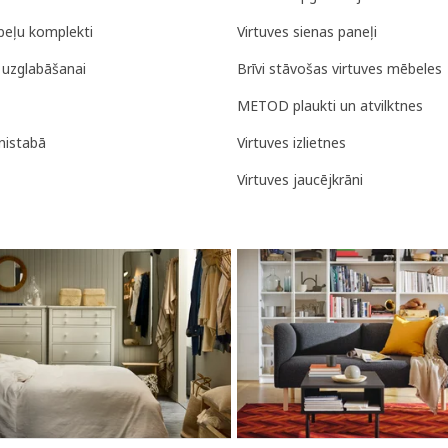
eļu komplekti
Virtuves sienas paneļi
uzglabāšanai
Brīvi stāvošas virtuves mēbeles
METOD plaukti un atvilktnes
rnistabā
Virtuves izlietnes
Virtuves jaucējkrāni