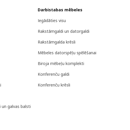
Darbistabas mēbeles
Iegādāties visu
Rakstāmgaldi un datorgaldi
Rakstāmgalda krēsli
Mēbeles datorspēļu spēlēšanai
Biroja mēbeļu komplekti
Konferenču galdi
i
Konferenču krēsli
 un galvas balsti