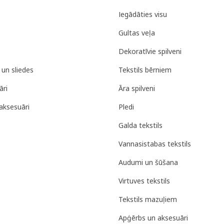
Iegādāties visu
Gultas veļa
Dekoratīvie spilveni
 un sliedes
Tekstils bērniem
āri
Āra spilveni
aksesuāri
Pledi
Galda tekstils
Vannasistabas tekstils
Audumi un šūšana
Virtuves tekstils
Tekstils mazuļiem
Apģērbs un aksesuāri