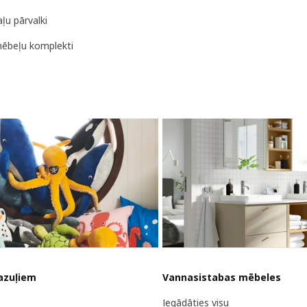
ļu pārvalki
ēbeļu komplekti
azuļiem
Vannasistabas mēbeles
Iegādāties visu