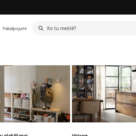
Pakalpojumi
u glabāšanai
Virtuve