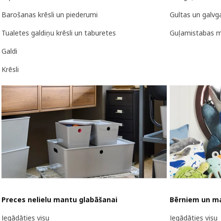
Barošanas krēsli un piederumi
Gultas un galvga
Tualetes galdiņu krēsli un taburetes
Guļamistabas m
Galdi
Krēsli
Preces nelielu mantu glabāšanai
Bērniem un m
Iegādāties visu
Iegādāties visu