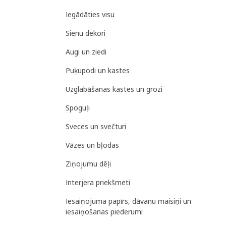
Iegādāties visu
Sienu dekori
Augi un ziedi
Puķupodi un kastes
Uzglabāšanas kastes un grozi
Spoguļi
Sveces un svečturi
Vāzes un bļodas
Ziņojumu dēļi
Interjera priekšmeti
Iesaiņojuma papīrs, dāvanu maisiņi un
iesaiņošanas piederumi