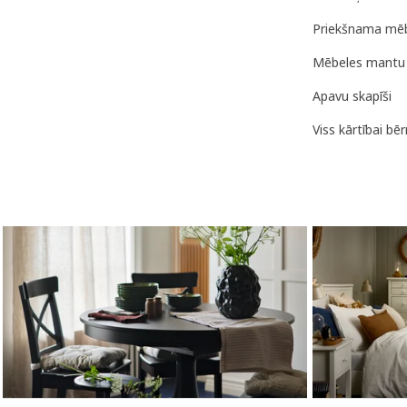
Priekšnama mēb
Mēbeles mantu 
Apavu skapīši
Viss kārtībai bē