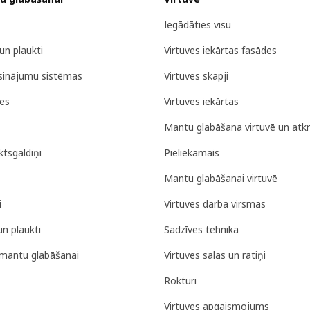
Iegādāties visu
un plaukti
Virtuves iekārtas fasādes
isinājumu sistēmas
Virtuves skapji
tes
Virtuves iekārtas
Mantu glabāšana virtuvē un atk
tsgaldiņi
Pieliekamais
Mantu glabāšanai virtuvē
i
Virtuves darba virsmas
un plaukti
Sadzīves tehnika
mantu glabāšanai
Virtuves salas un ratiņi
Rokturi
Virtuves apgaismojums