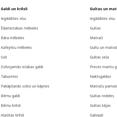
Galdi un krēsli
Gultas un mat
Iegādāties visu
Iegādāties visu
Ēdamistabas mēbeles
Gultas
Bāra mēbeles
Matrači
Kafejnīcu mēbeles
Gultu un matra
Soli
Gultas veļa
Dzīvojamās istabas galdi
Preces mantu g
Taburetes
Naktsgaldiņi
Pakāpšanās soliņi un kāpnes
Matraču pamat
Bērnu galdi
Gultas redeles
Bērnu krēsli
Gultas kājas
Atpūtas krēsli
Galvgaļi