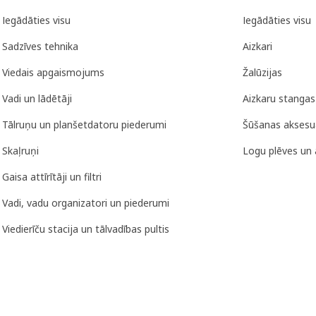
Iegādāties visu
Iegādāties visu
Sadzīves tehnika
Aizkari
Viedais apgaismojums
Žalūzijas
Vadi un lādētāji
Aizkaru stangas
Tālruņu un planšetdatoru piederumi
Šūšanas aksesu
Skaļruņi
Logu plēves un 
Gaisa attīrītāji un filtri
Vadi, vadu organizatori un piederumi
Viedierīču stacija un tālvadības pultis