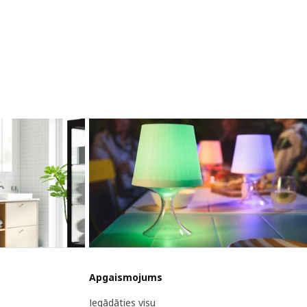
Apgaismojums
Iegādāties visu