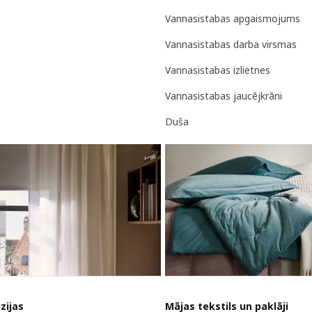
Vannasistabas apgaismojums
Vannasistabas darba virsmas
Vannasistabas izlietnes
Vannasistabas jaucējkrāni
Duša
zijas
Mājas tekstils un paklāji