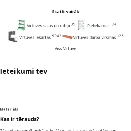
Skatīt vairāk
39
34
Virtuves salas un ratiņi
Pieliekamais
9942
126
Virtuves iekārtas
Virtuves darba virsmas
Viss Virtuve
Ieteikumi tev
Materiāls
Kas ir tērauds?
Tēraudam piemīt unikālas īpašības, jo tas saglabā cietību gan