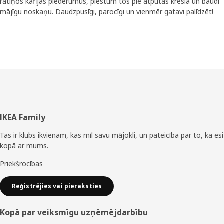
ratiņos kafijas piederumus, piestum tos pie atpūtas krēsla un baudi
mājīgu noskaņu. Daudzpusīgi, parocīgi un vienmēr gatavi palīdzēt!
Kājene
IKEA Family
Tas ir klubs ikvienam, kas mīl savu mājokli, un pateicība par to, ka esi
kopā ar mums.
Priekšrocības
Reģistrējies vai pieraksties
Kopā par veiksmīgu uzņēmējdarbību