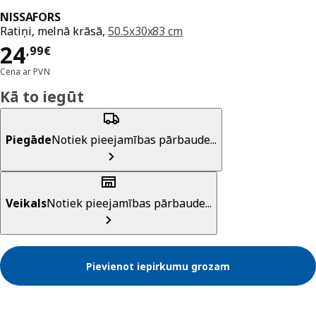
NISSAFORS
Ratiņi, melnā krāsā,
50.5x30x83 cm
Cena 24,99€
24
,
99
€
Cena ar PVN
Kā to iegūt
Piegāde
Notiek pieejamības pārbaude...
Veikals
Notiek pieejamības pārbaude...
Pievienot iepirkumu grozam