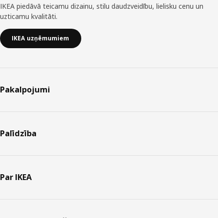
IKEA piedāvā teicamu dizainu, stilu daudzveidību, lielisku cenu un
uzticamu kvalitāti.
IKEA uzņēmumiem
Pakalpojumi
Palīdzība
Par IKEA