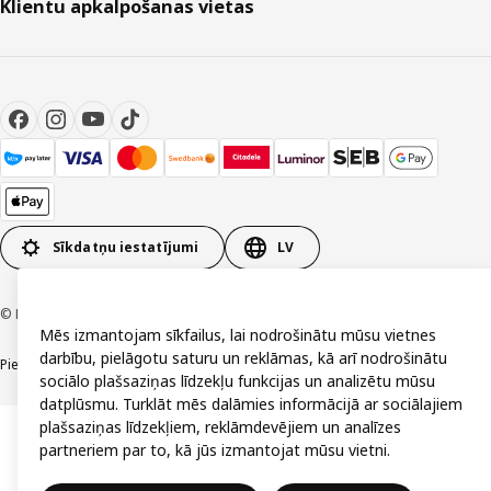
Klientu apkalpošanas vietas
Sīkdatņu iestatījumi
LV
© Inter IKEA Systems B.V. 1999-2026
Mēs izmantojam sīkfailus, lai nodrošinātu mūsu vietnes
darbību, pielāgotu saturu un reklāmas, kā arī nodrošinātu
Piekļūstamība
Vispārīgi noteikumi
Privātuma un sīkdatņu politika
Kontakti
sociālo plašsaziņas līdzekļu funkcijas un analizētu mūsu
datplūsmu. Turklāt mēs dalāmies informācijā ar sociālajiem
plašsaziņas līdzekļiem, reklāmdevējiem un analīzes
partneriem par to, kā jūs izmantojat mūsu vietni.