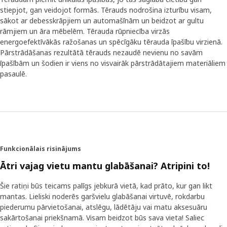
stiepjot, gan veidojot formās. Tērauds nodrošina izturību visam,
sākot ar debesskrāpjiem un automašīnām un beidzot ar gultu
rāmjiem un āra mēbelēm. Tērauda rūpniecība virzās
energoefektīvākās ražošanas un spēcīgāku tērauda īpašību virzienā.
Pārstrādāšanas rezultātā tērauds nezaudē nevienu no savām
īpašībām un šodien ir viens no visvairāk pārstrādātajiem materiāliem
pasaulē.
Funkcionālais risinājums
Ātri vajag vietu mantu glabāšanai? Atripini to!
Šie ratiņi būs teicams palīgs jebkurā vietā, kad prāto, kur gan likt
mantas. Lieliski noderēs garšvielu glabāšanai virtuvē, rokdarbu
piederumu pārvietošanai, atslēgu, lādētāju vai matu aksesuāru
sakārtošanai priekšnamā. Visam beidzot būs sava vieta! Saliec