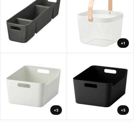
+1
+5
+5