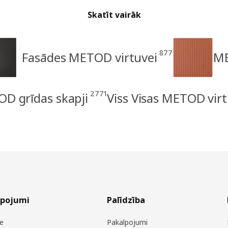
Skatīt vairāk
877
Fasādes METOD virtuvei
ME
2771
D grīdas skapji
Viss Visas METOD virt
lpojumi
Palīdzība
e
Pakalpojumi