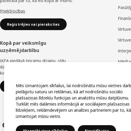
pateicība par to, ka esi kopā ar mums.
Pasūtī
Priekšrocības
Finanš
Reģistrējies vai pieraksties
Virtuv
Virtuv
Kopā par veiksmīgu
uzņēmējdarbību
Interj
IKEA piedāvā teicamu dizainu, stilu
Mērīš
daudzveidību, lielisku cenu un uzticamu
Montā
kvalitāti.
Mēs izmantojam sīkfailus, lai nodrošinātu mūsu vietnes darb
IKEA uzņēmumiem
pielāgotu saturu un reklāmas, kā arī nodrošinātu sociālo
plašsaziņas līdzekļu funkcijas un analizētu mūsu datplūsmu.
Turklāt mēs dalāmies informācijā ar sociālajiem plašsaziņas
līdzekļiem, reklāmdevējiem un analīzes partneriem par to, kā
izmantojat mūsu vietni.
Akceptēt visus sīkfailus
Noraidīt visu