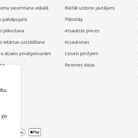
juma saņemšana veikalā
Biežāk uzdotie jautājumi
u pakalpojumi
Plānotāji
es plānošana
Atsauktās preces
es iekārtas uzstādīšana
Atsauksmes
era dizains privātpersonām
Ceļveži pircējiem
ana
Rezerves daļas
ža
ību,
 jūs