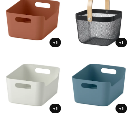
+5
+1
+5
+5