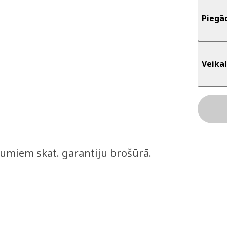
Piegā
Veikal
kumiem skat. garantiju brošūrā.