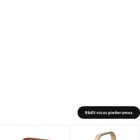
Rādīt visus piederumus