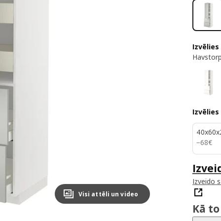
Izvēlies
Havstorp
Izvēlies
40x60x
68€
−
68
€
Izvei
Izveido 
Visi attēli un video
Kā to