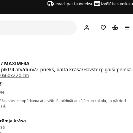
Ievadi pasta indeksu
Izvēlēties veikalu
Hej!
Pierakstīties
Pirkumu saraks
Pirkumu 
 / MAXIMERA
 plkt/4 atv/durv/2 priekš, baltā krāsā/Havstorp gaiši pelēkā
60x60x220 cm
a 415€
€
VN
žas sliede nopērkama atsevišķi. Papildināt ar kājām un cokolu, ko pārdod
šķi.
 rāmja krāsa
āsā