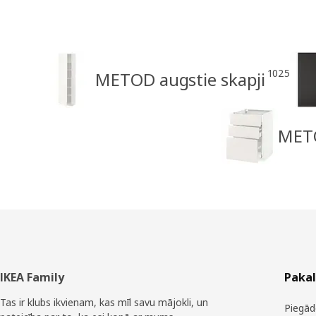
1025
METOD augstie skapji
METO
Kājene
IKEA Family
Paka
Tas ir klubs ikvienam, kas mīl savu mājokli, un
Piegād