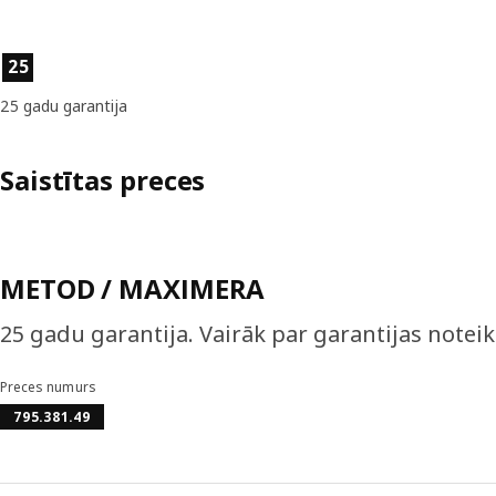
Preces īpašības
25
25 gadu garantija
Saistītas preces
METOD / MAXIMERA
25 gadu garantija. Vairāk par garantijas notei
Preces numurs
795.381.49