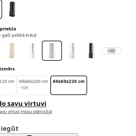
 priekša
 gaiši pelēkā krāsā
+15
 izmērs
220 cm
60x60x200 cm
60x60x220 cm
10€
−
10
€
do savu virtuvi
savu virtuvi mūsu plānotājā
 iegūt