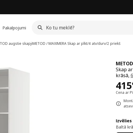
Pakalpojumi
TOD augstie skapji
METOD / MAXIMERA
Skap ar plkt/4 atv/durv/2 priekš
METOD
Skap ar
krāsā,
Cen
415
Cena ar P
Montā
atsevi
Izvēlies
Baltā kr