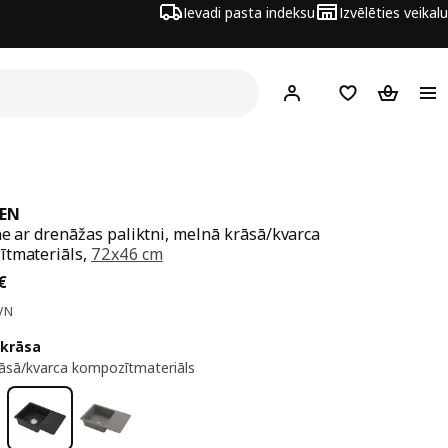
Ievadi pasta indeksu
Izvēlēties veikalu
Hej!
Pierakstīties
Pirkumu saraks
Pirkumu 
KEN
tne ar drenāžas paliktni, melnā krāsā/kvarca
tmateriāls,
72x46 cm
a 245€
€
VN
 krāsa
āsā/kvarca kompozītmateriāls