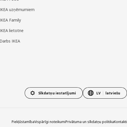
IKEA uzņēmumiem
IKEA Family
IKEA lietotne
Darbs IKEA
Sīkdatņu iestatījumi
LV
latviešu
Piekļūstamība
Vispārīgi noteikumi
Privātuma un sīkdatņu politika
Kontakti