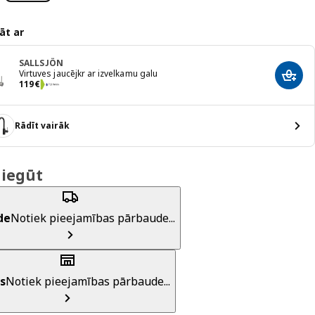
āt ar
SALLSJÖN
Virtuves jaucējkr ar izvelkamu galu
Pievi
Cena 119€
119
€
Rādīt vairāk
 iegūt
de
Notiek pieejamības pārbaude...
s
Notiek pieejamības pārbaude...