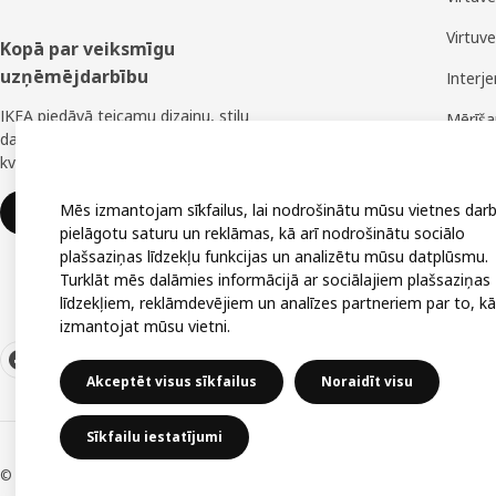
Virtuv
Kopā par veiksmīgu
uzņēmējdarbību
Interj
IKEA piedāvā teicamu dizainu, stilu
Mērīš
daudzveidību, lielisku cenu un uzticamu
Montā
kvalitāti.
Mēs izmantojam sīkfailus, lai nodrošinātu mūsu vietnes darb
IKEA uzņēmumiem
pielāgotu saturu un reklāmas, kā arī nodrošinātu sociālo
plašsaziņas līdzekļu funkcijas un analizētu mūsu datplūsmu.
Turklāt mēs dalāmies informācijā ar sociālajiem plašsaziņas
līdzekļiem, reklāmdevējiem un analīzes partneriem par to, kā
izmantojat mūsu vietni.
Akceptēt visus sīkfailus
Noraidīt visu
Sīkfailu iestatījumi
© Inter IKEA Systems B.V. 1999-2026