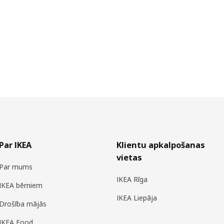
Par IKEA
Klientu apkalpošanas
vietas
Par mums
IKEA Rīga
IKEA bērniem
IKEA Liepāja
Drošība mājās
IKEA Food