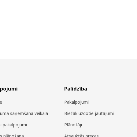
lpojumi
Palīdzība
e
Pakalpojumi
juma saņemšana veikalā
Biežāk uzdotie jautājumi
u pakalpojumi
Plānotāji
es plānošana
Atsauktās preces