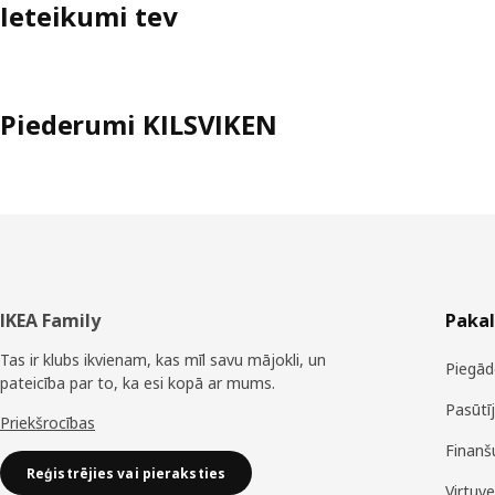
Ieteikumi tev
Piederumi KILSVIKEN
Kājene
IKEA Family
Paka
Tas ir klubs ikvienam, kas mīl savu mājokli, un
Piegād
pateicība par to, ka esi kopā ar mums.
Pasūtī
Priekšrocības
Finanš
Reģistrējies vai pieraksties
Virtuv