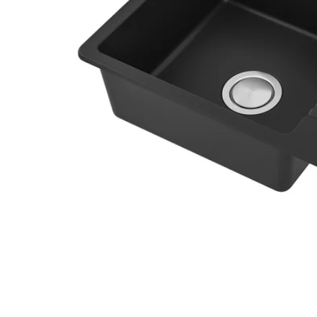
Image zoomed out, normal view