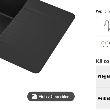
Papildin
Kā to
Piegā
Visi attēli un video
Veikal