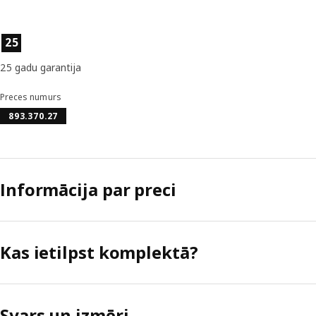
Preces īpašības
25
25 gadu garantija
Preces numurs
893.370.27
Informācija par preci
Kas ietilpst komplektā?
Svars un izmēri