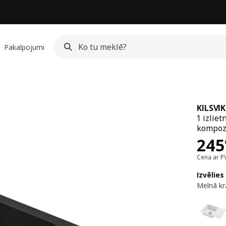
Pakalpojumi
KILSVI
1 izlie
kompozī
Cen
245
Cena ar P
Izvēlies
Melnā kr