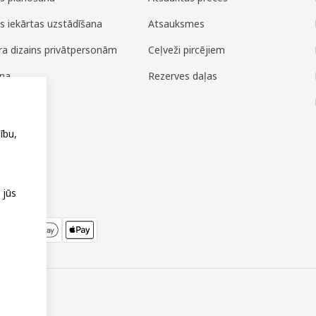
es iekārtas uzstādīšana
Atsauksmes
era dizains privātpersonām
Ceļveži pircējiem
ana
Rezerves daļas
ža
ību,
 jūs