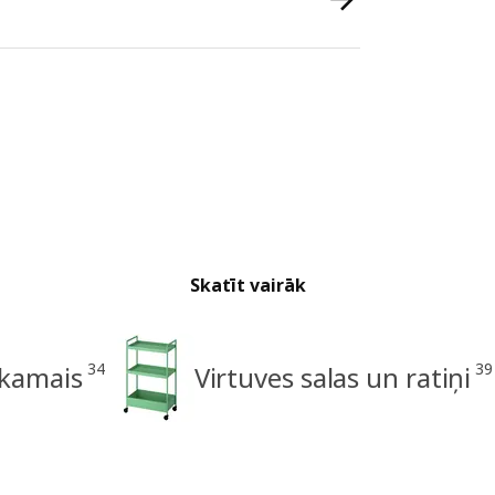
Skatīt vairāk
34
39
ekamais
Virtuves salas un ratiņi