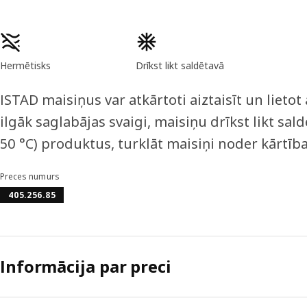
Preces īpašības
Hermētisks
Drīkst likt saldētavā
ISTAD maisiņus var atkārtoti aiztaisīt un lietot
ilgāk saglabājas svaigi, maisiņu drīkst likt saldē
50 °C) produktus, turklāt maisiņi noder kārtīb
Preces numurs
405.256.85
Informācija par preci