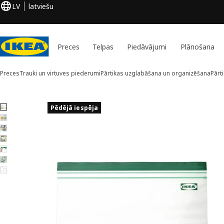
LV
latviešu
Preces
Telpas
Piedāvājumi
Plānošana
Preces
Trauki un virtuves piederumi
Pārtikas uzglabāšana un organizēšana
Pārt
7 ISTAD attēli
Pēdējā iespēja
aist attēlus