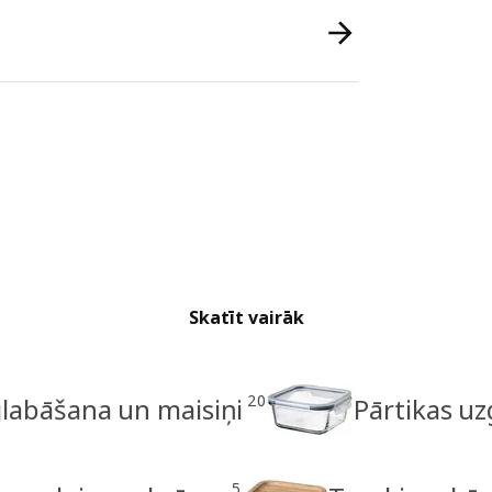
Skatīt vairāk
20
glabāšana un maisiņi
Pārtikas uz
5