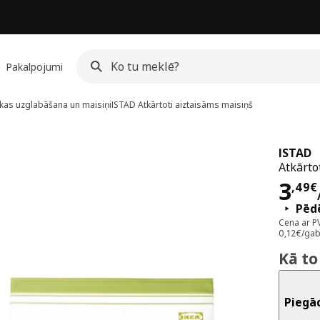
Pakalpojumi
ikas uzglabāšana un maisiņi
ISTAD
Atkārtoti aiztaisāms maisiņš
ISTAD
Atkārto
Cen
3
,
49
€
Pēdē
Cena ar P
0,12€/gab
Kā to
Piegā