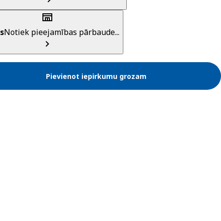
s
Notiek pieejamības pārbaude...
Pievienot iepirkumu grozam