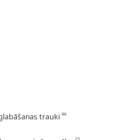
46
glabāšanas trauki
25