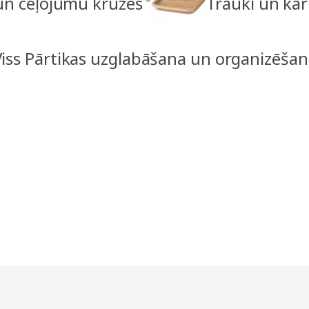
un ceļojumu krūzes
Trauki un kā
Viss Pārtikas uzglabāšana un organizēšan