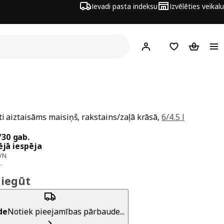
Ievadi pasta indeksu
Izvēlēties veikalu
Hej!
Pierakstīties
Pirkumu saraks
Pirkumu 
ti aiztaisāms maisiņš, rakstains/zaļā krāsā,
6/4.5 l
a 3,49€/30 gab.
/30 gab.
jā iespēja
VN
.
 iegūt
de
Notiek pieejamības pārbaude...