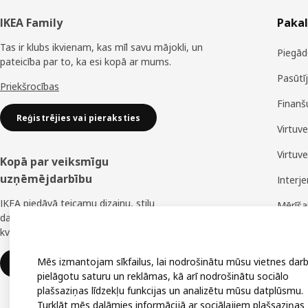
Kājene
IKEA Family
Paka
Tas ir klubs ikvienam, kas mīl savu mājokli, un
Piegād
pateicība par to, ka esi kopā ar mums.
Pasūtī
Priekšrocības
Finanš
Reģistrējies vai pieraksties
Virtuv
Virtuv
Kopā par veiksmīgu
uzņēmējdarbību
Interj
IKEA piedāvā teicamu dizainu, stilu
Mērīš
daudzveidību, lielisku cenu un uzticamu
Montā
kvalitāti.
Mēs izmantojam sīkfailus, lai nodrošinātu mūsu vietnes darb
IKEA uzņēmumiem
pielāgotu saturu un reklāmas, kā arī nodrošinātu sociālo
plašsaziņas līdzekļu funkcijas un analizētu mūsu datplūsmu.
Turklāt mēs dalāmies informācijā ar sociālajiem plašsaziņas