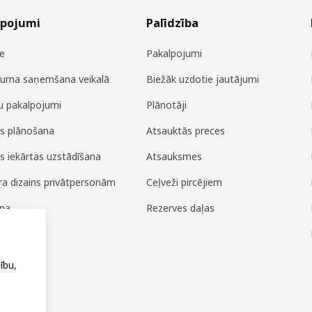
lpojumi
Palīdzība
e
Pakalpojumi
juma saņemšana veikalā
Biežāk uzdotie jautājumi
u pakalpojumi
Plānotāji
es plānošana
Atsauktās preces
es iekārtas uzstādīšana
Atsauksmes
era dizains privātpersonām
Ceļveži pircējiem
ana
Rezerves daļas
ža
ību,