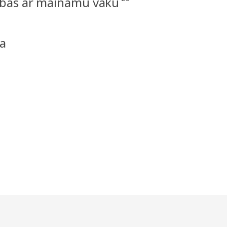
rbas ar maināmu vāku
a