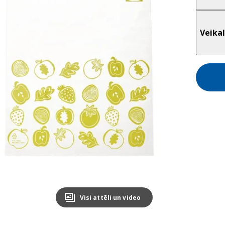
Veikal
Visi attēli un video