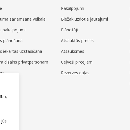
e
Pakalpojumi
juma saņemšana veikalā
Biežāk uzdotie jautājumi
u pakalpojumi
Plānotāji
es plānošana
Atsauktās preces
es iekārtas uzstādīšana
Atsauksmes
era dizains privātpersonām
Ceļveži pircējiem
ana
Rezerves daļas
ža
ību,
 jūs