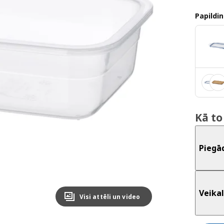
Papildin
Kā to
Piegā
Veikal
Visi attēli un video