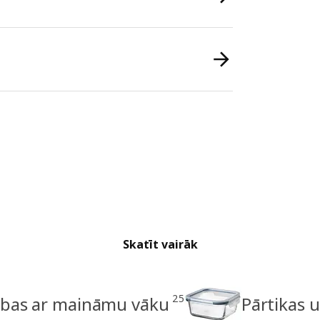
Skatīt vairāk
25
rbas ar maināmu vāku
Pārtikas 