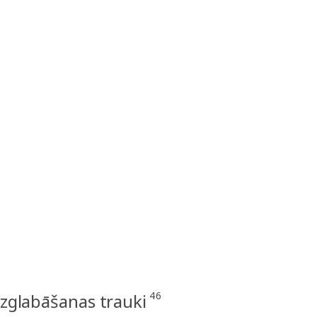
46
uzglabāšanas trauki