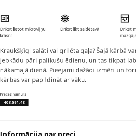
Preces īpašības
Drīkst lietot mikroviļņu
Drīkst likt saldētavā
Drīkst 
krāsnī
mazgāj
Kraukšķīgi salāti vai grilēta gaļa? Šajā kārbā va
jebkādu pāri palikušu ēdienu, un tas tikpat lab
nākamajā dienā. Pieejami dažādi izmēri un for
kārbas var papildināt ar vāku.
Preces numurs
403.591.48
Informācija par preci