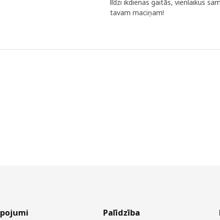
līdzi ikdienas gaitās, vienlaikus s
tavam maciņam!
lpojumi
Palīdzība