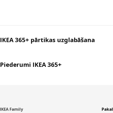
IKEA 365+ pārtikas uzglabāšana
Piederumi IKEA 365+
Kājene
IKEA Family
Paka