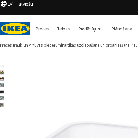
LV
latviešu
Preces
Telpas
Piedāvājumi
Plānošana
Preces
Trauki un virtuves piederumi
Pārtikas uzglabāšana un organizēšana
Trau
7 IKEA 365+ attēli
aist attēlus