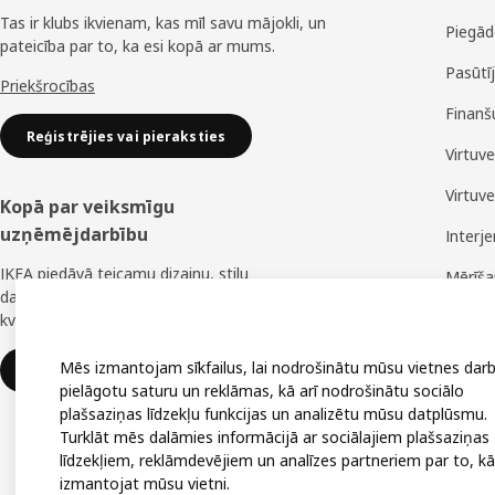
Tas ir klubs ikvienam, kas mīl savu mājokli, un
Piegād
pateicība par to, ka esi kopā ar mums.
Pasūtī
Priekšrocības
Finanš
Reģistrējies vai pieraksties
Virtuv
Virtuv
Kopā par veiksmīgu
uzņēmējdarbību
Interj
IKEA piedāvā teicamu dizainu, stilu
Mērīš
daudzveidību, lielisku cenu un uzticamu
Montā
kvalitāti.
Mēs izmantojam sīkfailus, lai nodrošinātu mūsu vietnes darb
IKEA uzņēmumiem
pielāgotu saturu un reklāmas, kā arī nodrošinātu sociālo
plašsaziņas līdzekļu funkcijas un analizētu mūsu datplūsmu.
Turklāt mēs dalāmies informācijā ar sociālajiem plašsaziņas
līdzekļiem, reklāmdevējiem un analīzes partneriem par to, kā
izmantojat mūsu vietni.