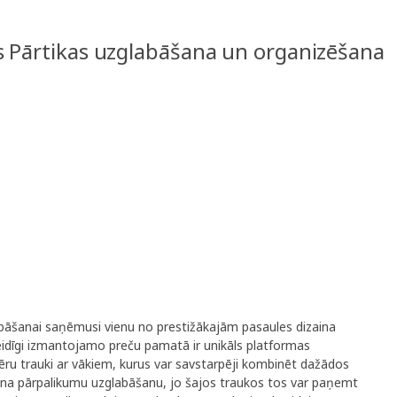
s Pārtikas uzglabāšana un organizēšana
abāšanai saņēmusi vienu no prestižākajām pasaules dizaina
īgi izmantojamo preču pamatā ir unikāls platformas
ēru trauki ar vākiem, kurus var savstarpēji kombinēt dažādos
iena pārpalikumu uzglabāšanu, jo šajos traukos tos var paņemt