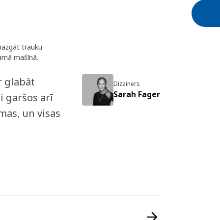
mazgāt trauku
amā mašīnā.
r glabāt
Dizainers
Sarah Fager
i garšos arī
mas, un visas