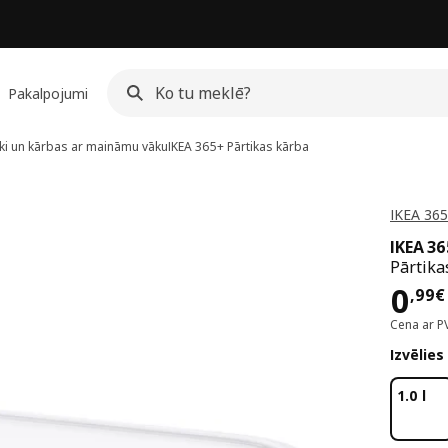
Pakalpojumi
ki un kārbas ar maināmu vāku
IKEA 365+
Pārtikas kārba
IKEA 365
IKEA 3
Pārtika
Cen
0
,
99
€
Cena ar P
Izvēlies
1.0 l