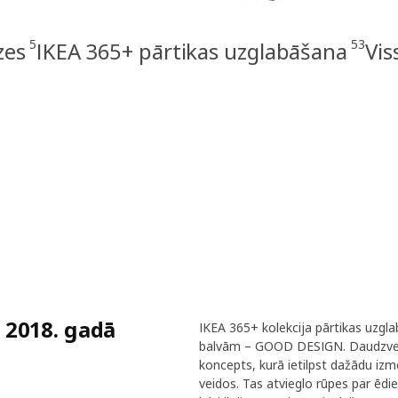
5
53
zes
IKEA 365+ pārtikas uzglabāšana
Vis
 2018. gadā
IKEA 365+ kolekcija pārtikas uzgl
balvām – GOOD DESIGN. Daudzveid
koncepts, kurā ietilpst dažādu izm
veidos. Tas atvieglo rūpes par ēd