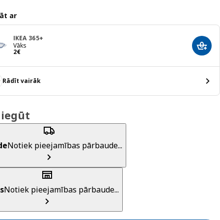
āt ar
IKEA 365+
Vāks
Pievi
Cena 2€
2
€
Rādīt vairāk
 iegūt
de
Notiek pieejamības pārbaude...
s
Notiek pieejamības pārbaude...