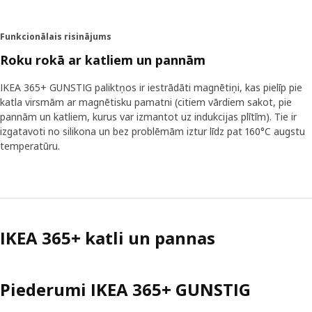
Funkcionālais risinājums
Roku rokā ar katliem un pannām
IKEA 365+ GUNSTIG paliktņos ir iestrādāti magnētiņi, kas pielīp pie
katla virsmām ar magnētisku pamatni (citiem vārdiem sakot, pie
pannām un katliem, kurus var izmantot uz indukcijas plītīm). Tie ir
izgatavoti no silikona un bez problēmām iztur līdz pat 160°C augstu
temperatūru.
IKEA 365+ katli un pannas
Piederumi IKEA 365+ GUNSTIG