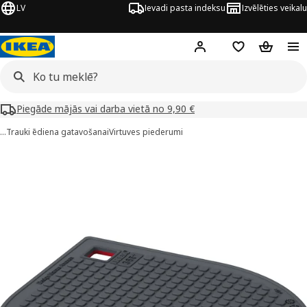
LV
Ievadi pasta indeksu
Izvēlēties veikalu
Hej!
Pierakstīties
Pirkumu saraks
Pirkumu 
Piegāde mājās vai darba vietā no 9,90 €
…
Trauki ēdiena gatavošanai
Virtuves piederumi
IKEA 365+ GUNSTIG attēli
 attēlus