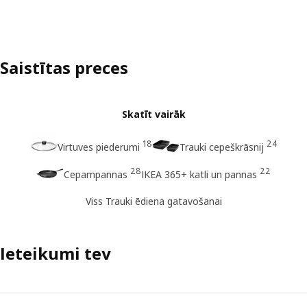
Saistītas preces
Skatīt vairāk
18
24
Virtuves piederumi
Trauki cepeškrāsnij
28
22
Cepampannas
IKEA 365+ katli un pannas
Viss Trauki ēdiena gatavošanai
Ieteikumi tev