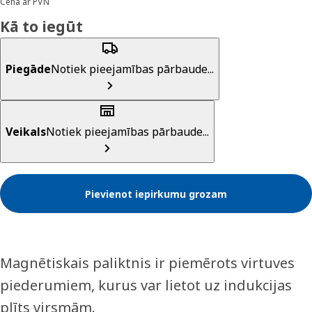
Cena ar PVN
Kā to iegūt
Piegāde
Notiek pieejamības pārbaude...
Veikals
Notiek pieejamības pārbaude...
Pievienot iepirkumu grozam
Magnētiskais paliktnis ir piemērots virtuves
piederumiem, kurus var lietot uz indukcijas
plīts virsmām.