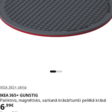
IKEA 365+ sērija
IKEA 365+ GUNSTIG
Paliktnis, magnētisks, sarkanā krāsā/tumši pelēkā krāsā
Cena 6,99€
6
,
99
€