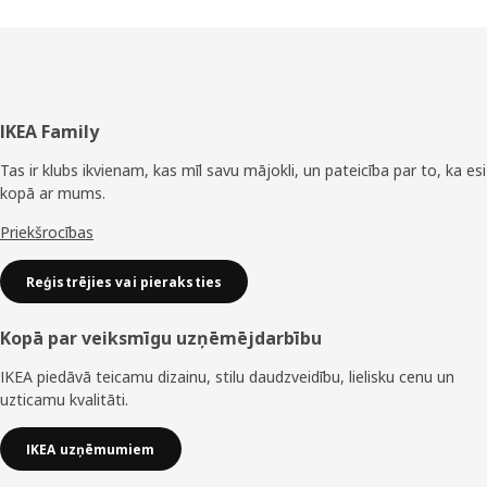
Kājene
IKEA Family
Tas ir klubs ikvienam, kas mīl savu mājokli, un pateicība par to, ka esi
kopā ar mums.
Priekšrocības
Reģistrējies vai pieraksties
Kopā par veiksmīgu uzņēmējdarbību
IKEA piedāvā teicamu dizainu, stilu daudzveidību, lielisku cenu un
uzticamu kvalitāti.
IKEA uzņēmumiem