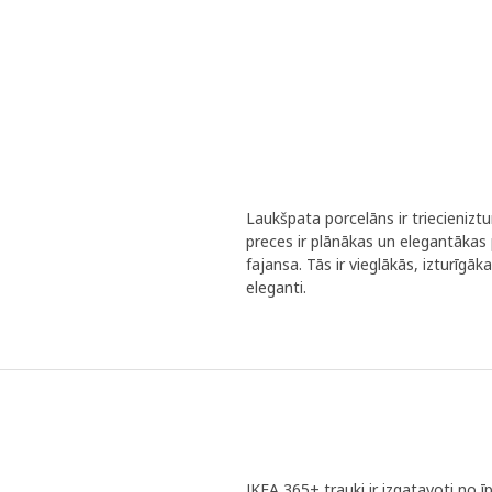
Laukšpata porcelāns ir triecienizt
preces ir plānākas un elegantāka
fajansa. Tās ir vieglākās, izturīg
eleganti.
IKEA 365+ trauki ir izgatavoti no īp