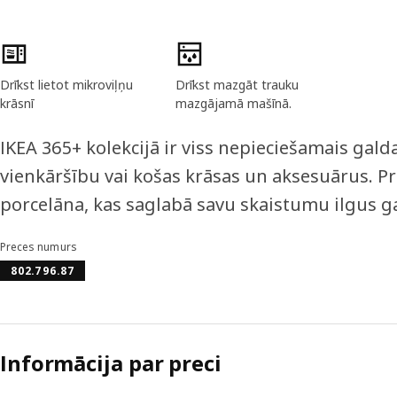
Preces īpašības
Drīkst lietot mikroviļņu
Drīkst mazgāt trauku
krāsnī
mazgājamā mašīnā.
IKEA 365+ kolekcijā ir viss nepieciešamais galda
vienkāršību vai košas krāsas un aksesuārus. P
porcelāna, kas saglabā savu skaistumu ilgus g
Preces numurs
802.796.87
Informācija par preci