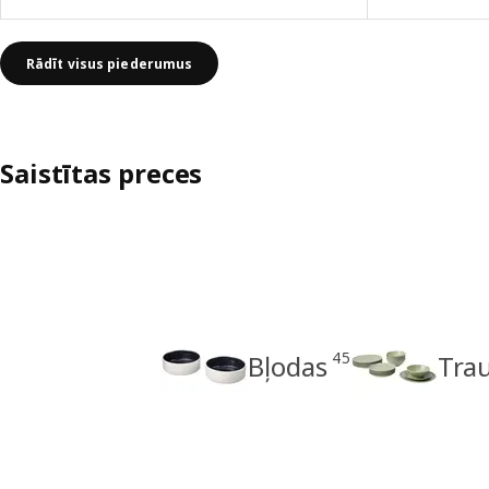
Rādīt visus piederumus
Saistītas preces
45
Bļodas
Tra