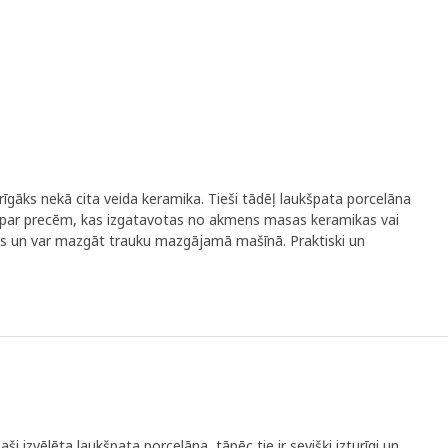
urīgāks nekā cita veida keramika. Tieši tādēļ laukšpata porcelāna
s par precēm, kas izgatavotas no akmens masas keramikas vai
ākas un var mazgāt trauku mazgājamā mašīnā. Praktiski un
aši izvēlēta laukšpata porcelāna, tāpēc tie ir sevišķi izturīgi un