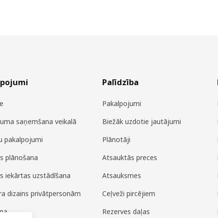
lpojumi
Palīdzība
e
Pakalpojumi
juma saņemšana veikalā
Biežāk uzdotie jautājumi
u pakalpojumi
Plānotāji
es plānošana
Atsauktās preces
es iekārtas uzstādīšana
Atsauksmes
era dizains privātpersonām
Ceļveži pircējiem
ana
Rezerves daļas