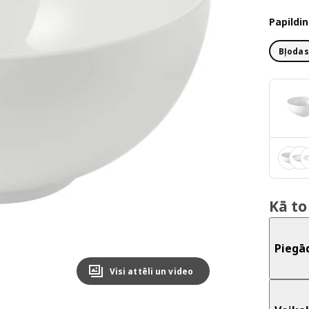
Papildin
Bļodas
Kā to
Piegā
Visi attēli un video