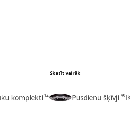
Skatīt vairāk
12
40
uku komplekti
Pusdienu šķīvji
I