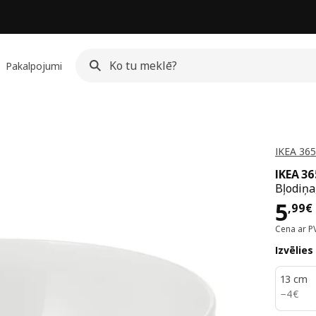
Pakalpojumi
IKEA 365
IKEA 3
Bļodiņa
Cen
5
,
99
€
Cena ar P
Izvēlies
13 cm
4€
−
4
€