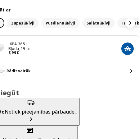
āt ar
Zupas šķīvji
Pusdienu šķīvji
Salātu šķīvji
Trauku 
IKEA 365+
Bļoda, 19 cm
Pievi
Cena 3,99€
3
,
99
€
Rādīt vairāk
 iegūt
de
Notiek pieejamības pārbaude...