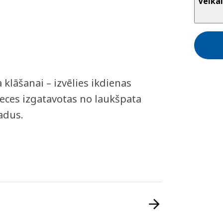
Veikal
 klāšanai – izvēlies ikdienas
reces izgatavotas no laukšpata
adus.