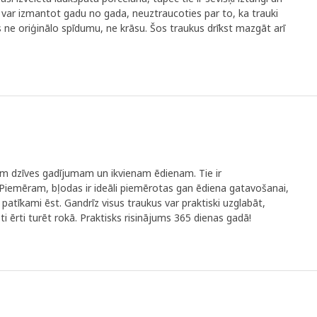
os var izmantot gadu no gada, neuztraucoties par to, ka trauki
s ne oriģinālo spīdumu, ne krāsu. Šos traukus drīkst mazgāt arī
am dzīves gadījumam un ikvienam ēdienam. Tie ir
. Piemēram, bļodas ir ideāli piemērotas gan ēdiena gatavošanai,
 patīkami ēst. Gandrīz visus traukus var praktiski uzglabāt,
ļoti ērti turēt rokā. Praktisks risinājums 365 dienas gadā!