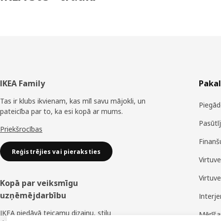
Kājene
IKEA Family
Paka
Tas ir klubs ikvienam, kas mīl savu mājokli, un
Piegād
pateicība par to, ka esi kopā ar mums.
Pasūtī
Priekšrocības
Finanš
Reģistrējies vai pieraksties
Virtuv
Virtuv
Kopā par veiksmīgu
uzņēmējdarbību
Interj
IKEA piedāvā teicamu dizainu, stilu
Mērīš