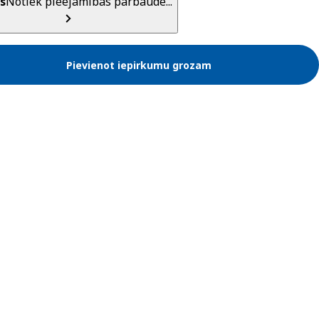
s
Notiek pieejamības pārbaude...
Pievienot iepirkumu grozam