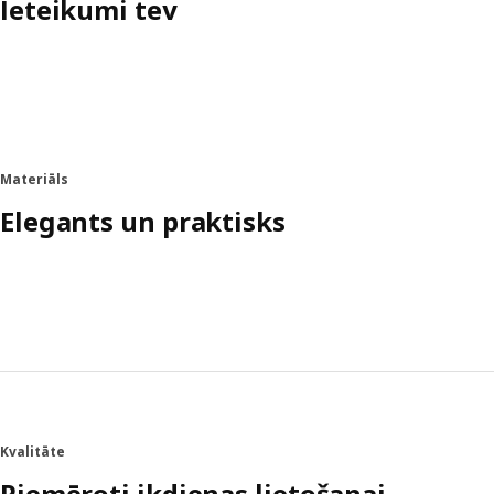
Ieteikumi tev
Materiāls
Elegants un praktisks
Kvalitāte
Piemēroti ikdienas lietošanai