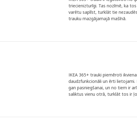
triecienizturīgi. Tas nozīmē, ka t
varētu saplīst, turklāt tie nezaudē
trauku mazgājamajā mašīnā.
IKEA 365+ trauki piemēroti ikvien
daudzfunkcionāli un ērti lietojami
gan pasniegšanai, un no tiem ir arī
saliktus vienu otrā, turklāt tos ir 