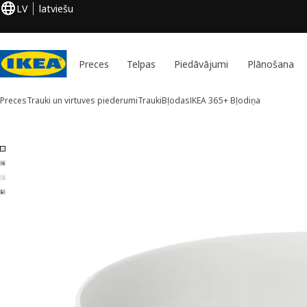
LV
latviešu
Preces
Telpas
Piedāvājumi
Plānošana
Preces
Trauki un virtuves piederumi
Trauki
Bļodas
IKEA 365+
Bļodiņa
4 IKEA 365+ attēli
aist attēlus