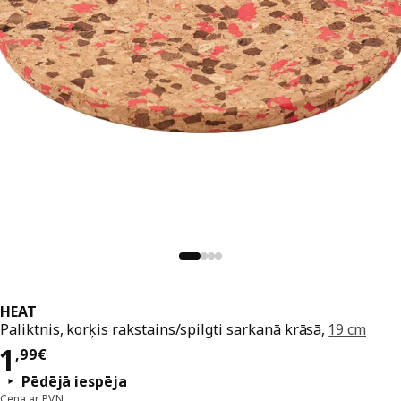
HEAT
Paliktnis, korķis rakstains/spilgti sarkanā krāsā,
19 cm
Cena 1,99€
1
,
99
€
Pēdējā iespēja
Cena ar PVN