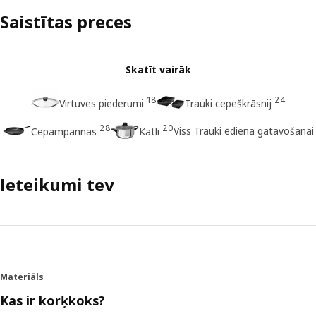
Saistītas preces
Skatīt vairāk
18
24
Virtuves piederumi
Trauki cepeškrāsnij
28
20
Viss Trauki ēdiena gatavošanai
Cepampannas
Katli
Ieteikumi tev
Materiāls
Kas ir korķkoks?