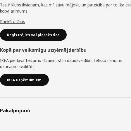
Tas ir klubs ikvienam, kas mīl savu mājokli, un pateicība par to, ka esi
kopā ar mums.
Priekšrocības
Reģistrējies vai pieraksties
Kopā par veiksmīgu uzņēmējdarbību
IKEA piedāvā teicamu dizainu, stilu daudzveidību, lielisku cenu un
uzticamu kvalitāti.
IKEA uzņēmumiem
Pakalpojumi