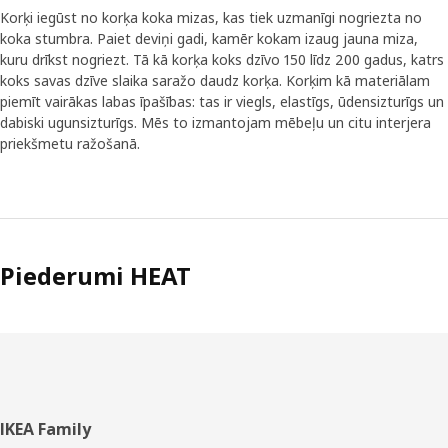
Korķi iegūst no korķa koka mizas, kas tiek uzmanīgi nogriezta no
koka stumbra. Paiet deviņi gadi, kamēr kokam izaug jauna miza,
kuru drīkst nogriezt. Tā kā korķa koks dzīvo 150 līdz 200 gadus, katrs
koks savas dzīve slaika saražo daudz korķa. Korķim kā materiālam
piemīt vairākas labas īpašības: tas ir viegls, elastīgs, ūdensizturīgs un
dabiski ugunsizturīgs. Mēs to izmantojam mēbeļu un citu interjera
priekšmetu ražošanā.
Piederumi HEAT
Kājene
IKEA Family