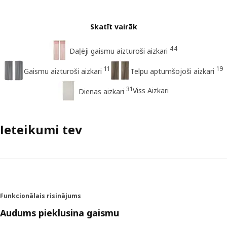
Skatīt vairāk
44
Daļēji gaismu aizturoši aizkari
11
19
Gaismu aizturoši aizkari
Telpu aptumšojoši aizkari
31
Viss Aizkari
Dienas aizkari
Ieteikumi tev
Funkcionālais risinājums
Audums pieklusina gaismu