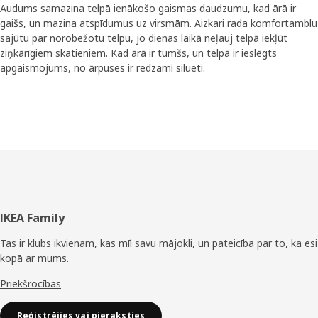
Audums samazina telpā ienākošo gaismas daudzumu, kad ārā ir
gaišs, un mazina atspīdumus uz virsmām. Aizkari rada komfortamblu
sajūtu par norobežotu telpu, jo dienas laikā neļauj telpā iekļūt
ziņkārīgiem skatieniem. Kad ārā ir tumšs, un telpā ir ieslēgts
apgaismojums, no ārpuses ir redzami silueti.
Kājene
IKEA Family
Tas ir klubs ikvienam, kas mīl savu mājokli, un pateicība par to, ka esi
kopā ar mums.
Priekšrocības
Reģistrējies vai pieraksties