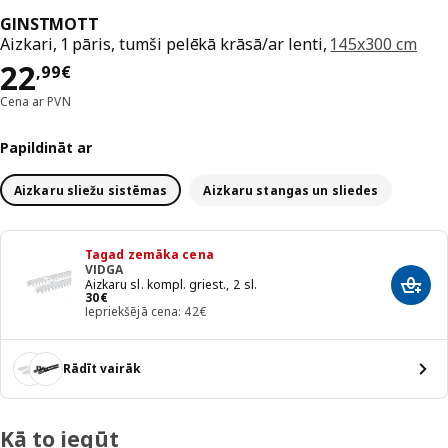
GINSTMOTT
Aizkari, 1 pāris, tumši pelēkā krāsā/ar lenti,
145x300 cm
Cena 22,99€
22
,
99
€
Cena ar PVN
Papildināt ar
Aizkaru sliežu sistēmas
Aizkaru stangas un sliedes
Tagad zemāka cena
VIDGA
Aizkaru sl. kompl. griest., 2 sl.
Pievi
Cena 30€
30
€
Iepriekšējā cena: 42€
Rādīt vairāk
Kā to iegūt