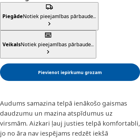
Piegāde
Notiek pieejamības pārbaude...
Veikals
Notiek pieejamības pārbaude...
Pievienot iepirkumu grozam
Audums samazina telpā ienākošo gaismas
daudzumu un mazina atspīdumus uz
virsmām. Aizkari ļauj justies telpā komfortabli,
jo no āra nav iespējams redzēt iekšā