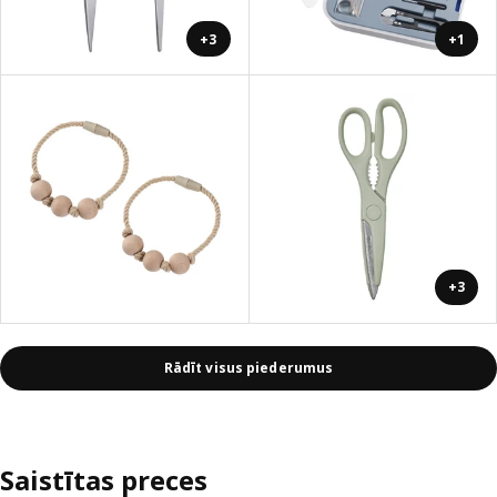
+3
+1
+3
Rādīt visus piederumus
Saistītas preces