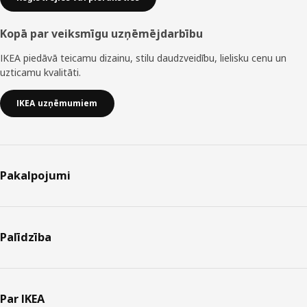
Kopā par veiksmīgu uzņēmējdarbību
IKEA piedāvā teicamu dizainu, stilu daudzveidību, lielisku cenu un
uzticamu kvalitāti.
IKEA uzņēmumiem
Pakalpojumi
Palīdzība
Par IKEA