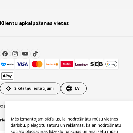
Klientu apkalpošanas vietas
Sīkdatņu iestatījumi
LV
© Inter IKEA Systems B.V. 1999-2026
Mēs izmantojam sīkfailus, lai nodrošinātu mūsu vietnes
Piekļūstamība
Vispārīgi noteikumi
Privātuma un sīkdatņu politika
Kontakti
darbību, pielāgotu saturu un reklāmas, kā arī nodrošinātu
sociālo plašsaziņas līdzekļu funkcijas un analizētu mūsu