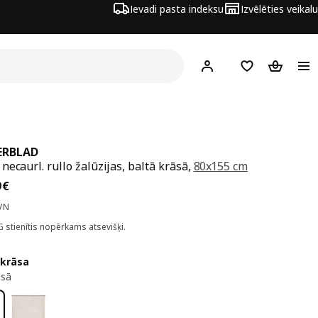
Ievadi pasta indeksu
Izvēlēties veikalu
Hej!
Pierakstīties
Pirkumu saraks
Pirkumu 
ERBLAD
necaurl. rullo žalūzijas, baltā krāsā,
80x155 cm
a 14,99€
9
€
VN
G stienītis nopērkams atsevišķi.
 krāsa
āsā