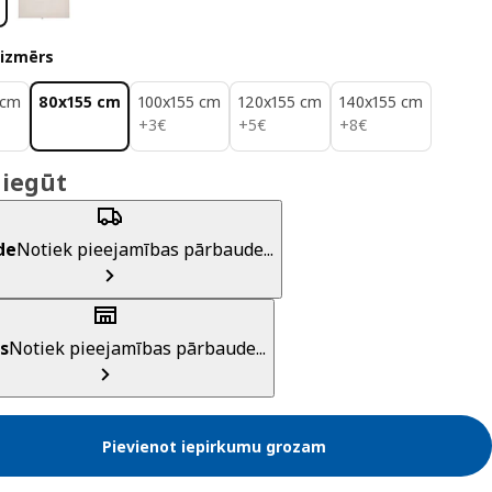
 izmērs
 cm
80x155 cm
100x155 cm
120x155 cm
140x155 cm
3€
5€
8€
+
3
€
+
5
€
+
8
€
 iegūt
de
Notiek pieejamības pārbaude...
s
Notiek pieejamības pārbaude...
Pievienot iepirkumu grozam