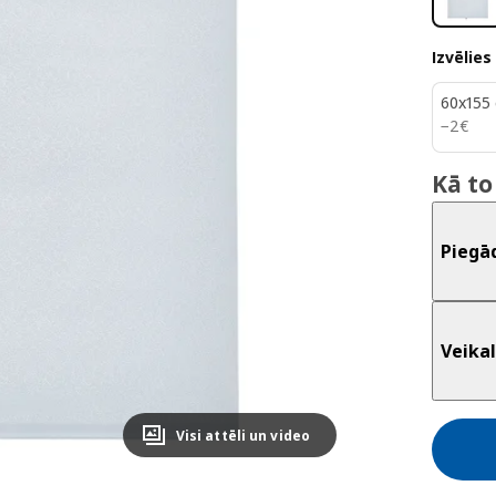
Izvēlies
60x155
2€
−
2
€
Kā to
Piegā
Veikal
Visi attēli un video