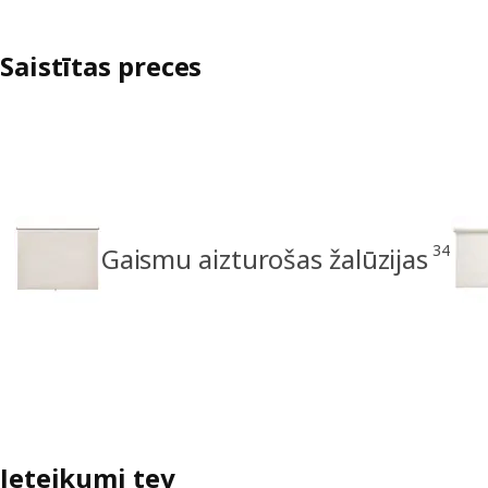
Saistītas preces
34
Gaismu aizturošas žalūzijas
Ieteikumi tev