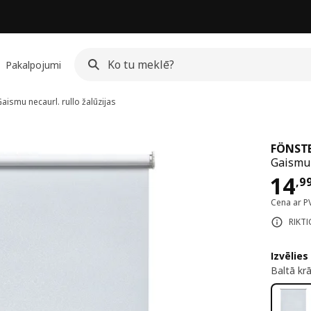
Pakalpojumi
aismu necaurl. rullo žalūzijas
FÖNST
Gaismu 
Cen
14
,
9
Cena ar P
RIKTI
Izvēlies
Baltā kr