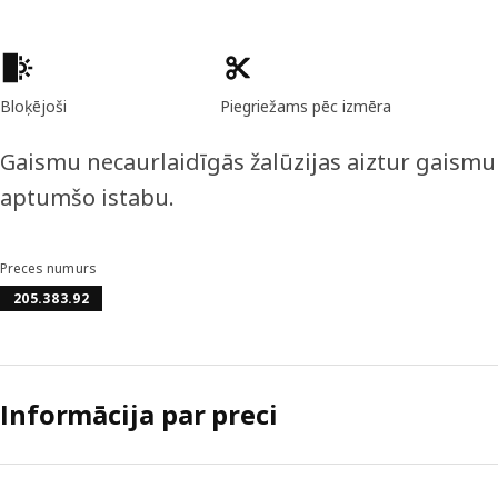
Preces īpašības
Bloķējoši
Piegriežams pēc izmēra
Gaismu necaurlaidīgās žalūzijas aiztur gaismu 
aptumšo istabu.
Preces numurs
205.383.92
Informācija par preci