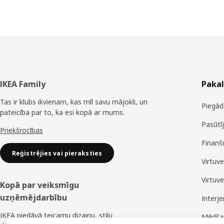
Kājene
IKEA Family
Paka
Tas ir klubs ikvienam, kas mīl savu mājokli, un
Piegād
pateicība par to, ka esi kopā ar mums.
Pasūtī
Priekšrocības
Finanš
Reģistrējies vai pieraksties
Virtuv
Virtuv
Kopā par veiksmīgu
uzņēmējdarbību
Interj
IKEA piedāvā teicamu dizainu, stilu
Mērīš