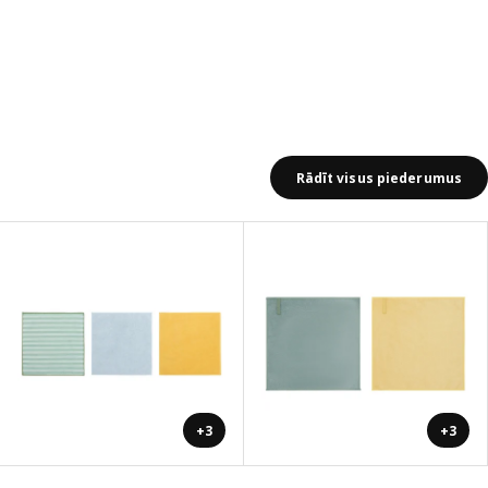
Rādīt visus piederumus
+3
+3