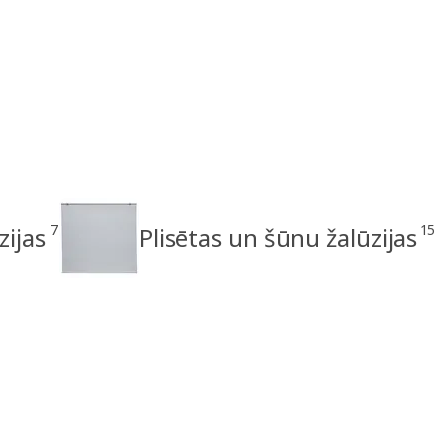
7
15
zijas
Plisētas un šūnu žalūzijas