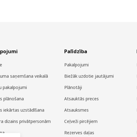
lpojumi
Palīdzība
e
Pakalpojumi
juma saņemšana veikalā
Biežāk uzdotie jautājumi
u pakalpojumi
Plānotāji
es plānošana
Atsauktās preces
es iekārtas uzstādīšana
Atsauksmes
era dizains privātpersonām
Ceļveži pircējiem
ana
Rezerves daļas