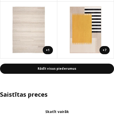
+1
+7
Rādīt visus piederumus
Saistītas preces
Skatīt vairāk