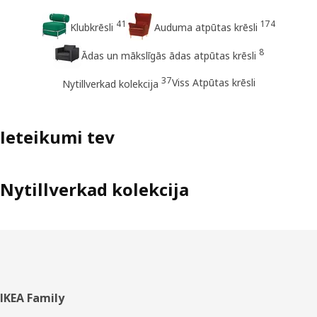
41
174
Klubkrēsli
Auduma atpūtas krēsli
8
Ādas un mākslīgās ādas atpūtas krēsli
37
Viss Atpūtas krēsli
Nytillverkad kolekcija
Ieteikumi tev
Nytillverkad kolekcija
Kājene
IKEA Family