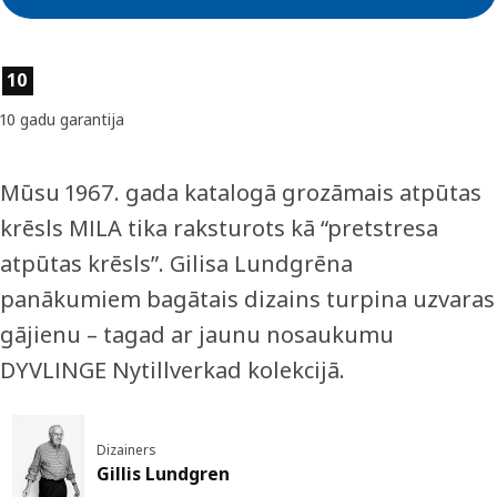
Preces īpašības
10
10 gadu garantija
Mūsu 1967. gada katalogā grozāmais atpūtas
krēsls MILA tika raksturots kā “pretstresa
atpūtas krēsls”. Gilisa Lundgrēna
panākumiem bagātais dizains turpina uzvaras
gājienu – tagad ar jaunu nosaukumu
DYVLINGE Nytillverkad kolekcijā.
Dizainers
Gillis Lundgren