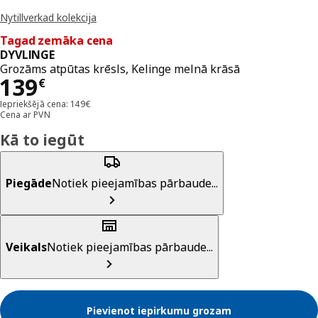
Nytillverkad kolekcija
Tagad zemāka cena
DYVLINGE
Grozāms atpūtas krēsls, Kelinge melnā krāsā
Cena 139€
139
€
Iepriekšējā cena: 149€
Cena ar PVN
Kā to iegūt
Piegāde
Notiek pieejamības pārbaude...
Veikals
Notiek pieejamības pārbaude...
Pievienot iepirkumu grozam