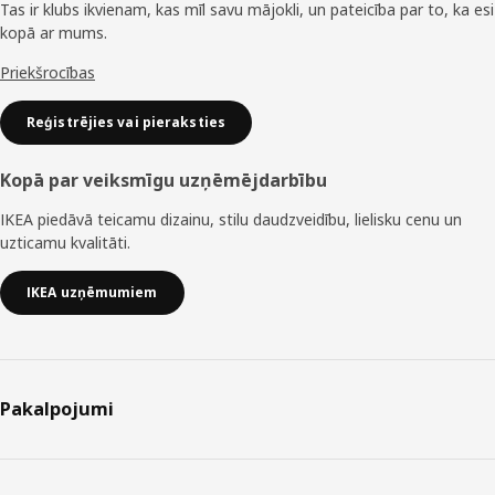
Tas ir klubs ikvienam, kas mīl savu mājokli, un pateicība par to, ka esi
kopā ar mums.
Priekšrocības
Reģistrējies vai pieraksties
Kopā par veiksmīgu uzņēmējdarbību
IKEA piedāvā teicamu dizainu, stilu daudzveidību, lielisku cenu un
uzticamu kvalitāti.
IKEA uzņēmumiem
Pakalpojumi