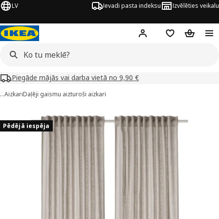
LV
Ievadi pasta indeksu
Izvēlēties veikalu
Hej!
Pierakstīties
Pirkumu saraks
Pirkumu 
Piegāde mājās vai darba vietā no 9,90 €
…
Aizkari
Daļēji gaismu aizturoši aizkari
YTÅG attēli
 attēlus
Pēdējā iespēja