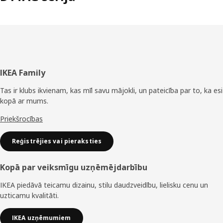
Kājene
IKEA Family
Tas ir klubs ikvienam, kas mīl savu mājokli, un pateicība par to, ka esi
kopā ar mums.
Priekšrocības
Reģistrējies vai pieraksties
Kopā par veiksmīgu uzņēmējdarbību
IKEA piedāvā teicamu dizainu, stilu daudzveidību, lielisku cenu un
uzticamu kvalitāti.
IKEA uzņēmumiem