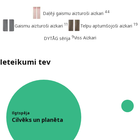
44
Daļēji gaismu aizturoši aizkari
11
19
Gaismu aizturoši aizkari
Telpu aptumšojoši aizkari
9
Viss Aizkari
DYTÅG sērija
Ieteikumi tev
Ilgtspēja
Cilvēks un planēta