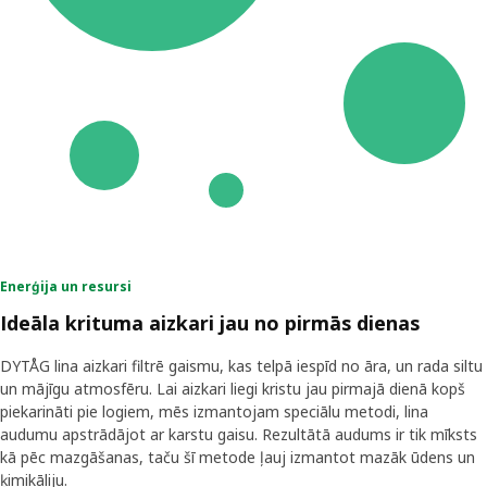
Enerģija un resursi
Ideāla krituma aizkari jau no pirmās dienas
DYTÅG lina aizkari filtrē gaismu, kas telpā iespīd no āra, un rada siltu
un mājīgu atmosfēru. Lai aizkari liegi kristu jau pirmajā dienā kopš
piekarināti pie logiem, mēs izmantojam speciālu metodi, lina
audumu apstrādājot ar karstu gaisu. Rezultātā audums ir tik mīksts
kā pēc mazgāšanas, taču šī metode ļauj izmantot mazāk ūdens un
ķimikāliju.