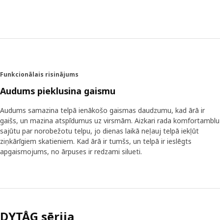
mīksti un iegūtu elegantu kritumu, tie ir pāris reizes
jāizmazgā. “Lai lina izstrādājumi būtu mīkstāki, tos mēdz
mazgāt jau ražošanas procesā, taču mēs atklājām īpašu
metodi: vēlamais efekts tiek panākts, aizkarus
apsmidzinot ar karstu gaisu,” atklāj Aleksandrs. Pateicoties
šai metodei, tikko iegādātie aizkari jau uzreiz ir mīksti un
pareizi krīt, tāpēc tos var uzreiz karināt pie logiem. Turklāt
Funkcionālais risinājums
šādi tiek patērēts mazāk ūdens un ķimikāliju. Aizkari ar
katru mazgāšanas reizi kļūst arvien skaistāki. Lai iegūtu
Audums pieklusina gaismu
vieglu, dabisku efektu, aizkarus pēc mazgāšanas var
negludināt.
Audums samazina telpā ienākošo gaismas daudzumu, kad ārā ir
gaišs, un mazina atspīdumus uz virsmām. Aizkari rada komfortamblu
sajūtu par norobežotu telpu, jo dienas laikā neļauj telpā iekļūt
Patīkama gaisma un mājīgums
ziņkārīgiem skatieniem. Kad ārā ir tumšs, un telpā ir ieslēgts
DYTÅG aizkari ir pieejami dažādās krāsās, un tie piestāv
apgaismojums, no ārpuses ir redzami silueti.
dažādu stilu interjeram. Aleksandrs paskaidro, ka atkarībā
no izvēlētās krāsas tie var telpā radīt īpašu gaismu. “Lina
nedaudz neregulārā struktūra filtrē saules starus un
piepilda telpu ar liegu, siltu gaismu, kas rada īpaši mājīgu
atmosfēru.”
DYTÅG sērija