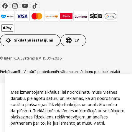
Sīkdatņu iestatījumi
LV
© Inter IKEA Systems B.V. 1999-2026
Piekļūstamība
Vispārīgi noteikumi
Privātuma un sīkdatņu politika
Kontakti
Mēs izmantojam sīkfailus, lai nodrošinātu mūsu vietnes
darbību, pielāgotu saturu un reklāmas, kā arī nodrošinātu
sociālo plašsaziņas līdzekļu funkcijas un analizētu mūsu
datplūsmu. Turklāt mēs dalāmies informācijā ar sociālajiem
plašsaziņas līdzekļiem, reklāmdevējiem un analīzes
partneriem par to, kā jūs izmantojat mūsu vietni.