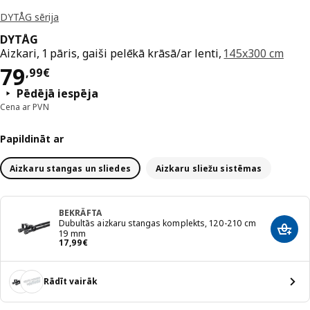
DYTÅG sērija
DYTÅG
Aizkari, 1 pāris, gaiši pelēkā krāsā/ar lenti,
145x300 cm
Cena 79,99€
79
,
99
€
Pēdējā iespēja
Cena ar PVN
Papildināt ar
Aizkaru stangas un sliedes
Aizkaru sliežu sistēmas
BEKRÄFTA
Dubultās aizkaru stangas komplekts, 120-210 cm
Pievi
19 mm
Cena 17,99€
17
,
99
€
Rādīt vairāk