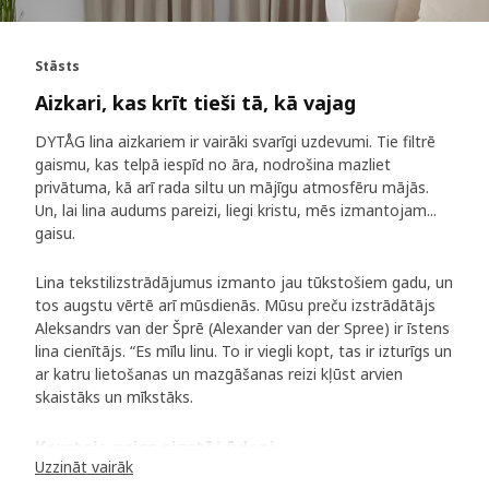
Stāsts
Aizkari, kas krīt tieši tā, kā vajag
DYTÅG lina aizkariem ir vairāki svarīgi uzdevumi. Tie filtrē
gaismu, kas telpā iespīd no āra, nodrošina mazliet
privātuma, kā arī rada siltu un mājīgu atmosfēru mājās.
Un, lai lina audums pareizi, liegi kristu, mēs izmantojam...
gaisu.
Lina tekstilizstrādājumus izmanto jau tūkstošiem gadu, un
tos augstu vērtē arī mūsdienās. Mūsu preču izstrādātājs
Aleksandrs van der Šprē (Alexander van der Spree) ir īstens
lina cienītājs. “Es mīlu linu. To ir viegli kopt, tas ir izturīgs un
ar katru lietošanas un mazgāšanas reizi kļūst arvien
skaistāks un mīkstāks.
Karstais gaiss aizstāj ūdeni
Uzzināt vairāk
Jauns lina audums ir mazliet stīvs, tāpēc, lai aizkari būtu