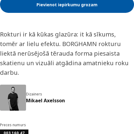
Pievienot iepirkumu grozam
Rokturi ir kā kūkas glazūra: it kā sīkums,
tomēr ar lielu efektu. BORGHAMN rokturu
liektā nerūsējošā tērauda forma piesaista
skatienu un vizuāli atgādina amatnieku roku
darbu.
Dizainers
Mikael Axelsson
Preces numurs
003.160.47