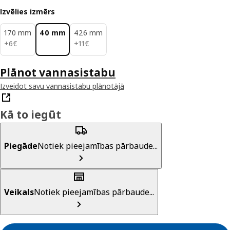
Izvēlies izmērs
170 mm
40 mm
426 mm
6€
11€
+
6
€
+
11
€
Plānot vannasistabu
Izveidot savu vannasistabu plānotājā
Kā to iegūt
Piegāde
Notiek pieejamības pārbaude...
Veikals
Notiek pieejamības pārbaude...