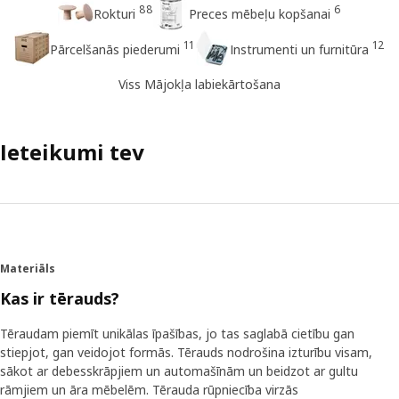
88
6
Rokturi
Preces mēbeļu kopšanai
11
12
Pārcelšanās piederumi
Instrumenti un furnitūra
Viss Mājokļa labiekārtošana
Ieteikumi tev
Materiāls
Kas ir tērauds?
Tēraudam piemīt unikālas īpašības, jo tas saglabā cietību gan
stiepjot, gan veidojot formās. Tērauds nodrošina izturību visam,
sākot ar debesskrāpjiem un automašīnām un beidzot ar gultu
rāmjiem un āra mēbelēm. Tērauda rūpniecība virzās