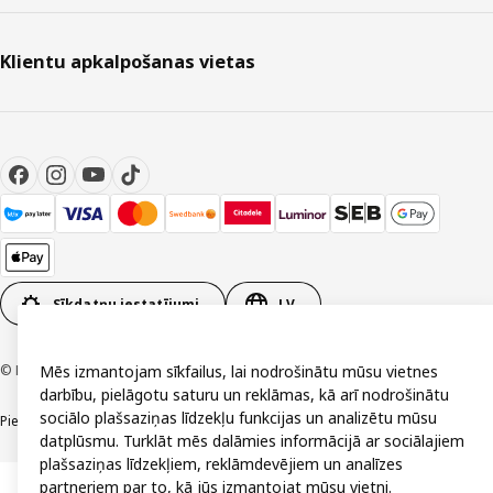
Klientu apkalpošanas vietas
Sīkdatņu iestatījumi
LV
© Inter IKEA Systems B.V. 1999-2026
Mēs izmantojam sīkfailus, lai nodrošinātu mūsu vietnes
darbību, pielāgotu saturu un reklāmas, kā arī nodrošinātu
sociālo plašsaziņas līdzekļu funkcijas un analizētu mūsu
Piekļūstamība
Vispārīgi noteikumi
Privātuma un sīkdatņu politika
Kontakti
datplūsmu. Turklāt mēs dalāmies informācijā ar sociālajiem
plašsaziņas līdzekļiem, reklāmdevējiem un analīzes
partneriem par to, kā jūs izmantojat mūsu vietni.