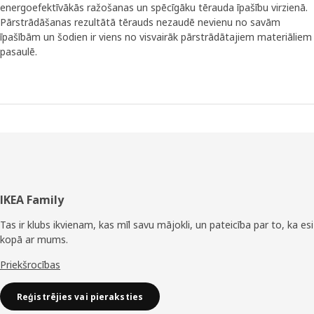
energoefektīvākās ražošanas un spēcīgāku tērauda īpašību virzienā.
Pārstrādāšanas rezultātā tērauds nezaudē nevienu no savām
īpašībām un šodien ir viens no visvairāk pārstrādātajiem materiāliem
pasaulē.
Kājene
IKEA Family
Tas ir klubs ikvienam, kas mīl savu mājokli, un pateicība par to, ka esi
kopā ar mums.
Priekšrocības
Reģistrējies vai pieraksties