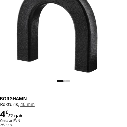
BORGHAMN
Rokturis,
40 mm
Cena 4€/2 gab.
4
€
/2 gab.
Cena ar PVN
2€/gab.