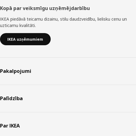
Kopā par veiksmīgu uzņēmējdarbību
IKEA piedāvā teicamu dizainu, stilu daudzveidību, lielisku cenu un
uzticamu kvalitāti.
IKEA uzņēmumiem
Pakalpojumi
Palīdzība
Par IKEA