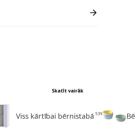
Skatīt vairāk
539
Viss kārtībai bērnistabā
Bē