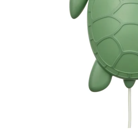
Image zoomed out, normal view