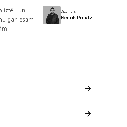
 iztēli un
Dizainers
Henrik Preutz
enu gan esam
žām