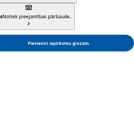
s
Notiek pieejamības pārbaude...
Pievienot iepirkumu grozam