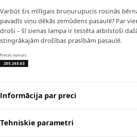
Varbūt šis mīlīgais bruņurupucis rosinās bērna
pavadīs viņu dēkās zemūdens pasaulē? Par vi
droši – šī sienas lampa ir testēta atbilstoši da
stingrākajām drošības prasībām pasaulē.
Preces numurs
205.265.63
Informācija par preci
Tehniskie parametri