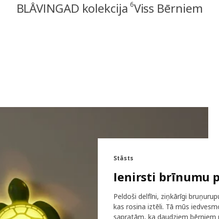
6
BLÅVINGAD kolekcija
Viss Bērniem
Stāsts
Ienirsti brīnumu 
Peldoši delfīni, ziņkārīgi bruņuru
kas rosina iztēli. Tā mūs iedvesm
sapratām, ka daudziem bērniem rū