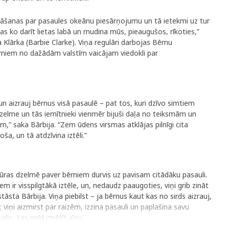
ināšanas par pasaules okeānu piesārņojumu un tā ietekmi uz tur
as ko darīt lietas labā un mudina mūs, pieaugušos, rīkoties,”
a Klārka (Barbie Clarke). Viņa regulāri darbojas Bērnu
rniem no dažādām valstīm vaicājam viedokli par
un aizrauj bērnus visā pasaulē – pat tos, kuri dzīvo simtiem
dzelme un tās iemītnieki vienmēr bijuši daļa no teiksmām un
,” saka Bārbija. “Zem ūdens virsmas atklājas pilnīgi cita
a, un tā atdzīvina iztēli.”
i jūras dzelmē paver bērniem durvis uz pavisam citādāku pasauli.
m ir visspilgtākā iztēle, un, nedaudz paaugoties, viņi grib zināt
tāsta Bārbija. Viņa piebilst – ja bērnus kaut kas no sirds aizrauj,
; viņi aizmirst par raizēm, izzina pasauli un paplašina savu
alis, kas peld izpētīt jūru.