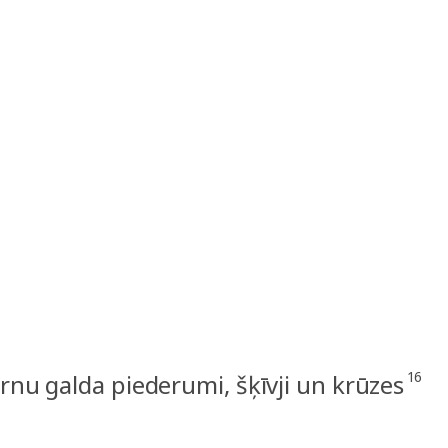
16
rnu galda piederumi, šķīvji un krūzes