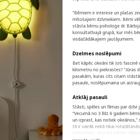
“Bērniem ir interese un plašas z
mītošajiem dzīvniekiem. Bērni vēl
stāsta bērnu psiholoģe dr. Bārbij
konsultatīvajā grupā, kur mēs bē
visdažādākajiem jautājumiem.
Dzelmes noslēpumi
Bet kāpēc okeāni tik ļoti fascinē 
kilometru no piekrastes? “Jūras 
pasakām, kuras cits citam stāstām
pasaule, noslēpumaina un aizraujoš
Atklāj pasauli
Stāsti, spēles un filmas par dzīv
“Vecumā no 3 līdz 6 gadiem bērnie
un izprast, kas notiek okeānos,” s
tā ir vairāk nekā tikai rotaļāšanās
redzesloku, gluži kā milzīgs zilais v