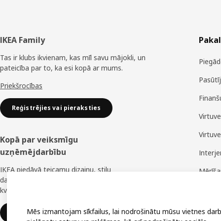
Kājene
IKEA Family
Paka
Tas ir klubs ikvienam, kas mīl savu mājokli, un
Piegād
pateicība par to, ka esi kopā ar mums.
Pasūtī
Priekšrocības
Finanš
Reģistrējies vai pieraksties
Virtuv
Virtuv
Kopā par veiksmīgu
uzņēmējdarbību
Interj
IKEA piedāvā teicamu dizainu, stilu
Mērīš
daudzveidību, lielisku cenu un uzticamu
Montā
kvalitāti.
Mēs izmantojam sīkfailus, lai nodrošinātu mūsu vietnes darb
IKEA uzņēmumiem