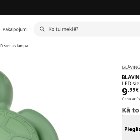
Pakalpojumi
D sienas lampa
BLÅVING
BLÅVI
LED sie
Cen
9
,
99
€
Cena ar P
Kā to
Piegā