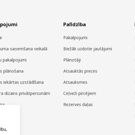
lpojumi
Palīdzība
e
Pakalpojumi
juma saņemšana veikalā
Biežāk uzdotie jautājumi
u pakalpojumi
Plānotāji
es plānošana
Atsauktās preces
es iekārtas uzstādīšana
Atsauksmes
era dizains privātpersonām
Ceļveži pircējiem
ana
Rezerves daļas
ža
ību,