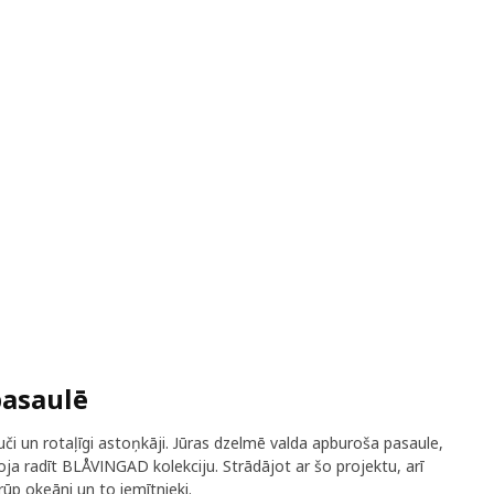
pasaulē
puči un rotaļīgi astoņkāji. Jūras dzelmē valda apburoša pasaule,
oja radīt BLÅVINGAD kolekciju. Strādājot ar šo projektu, arī
p okeāni un to iemītnieki.