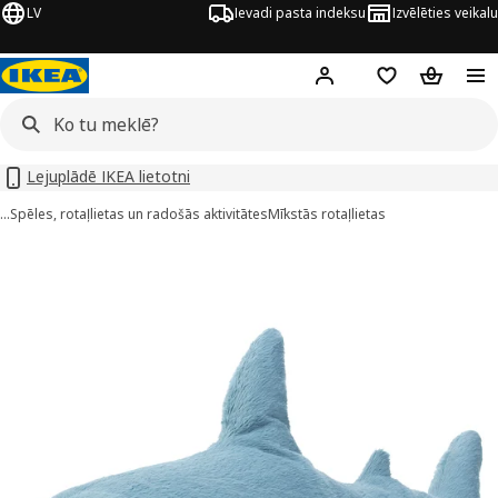
LV
Ievadi pasta indeksu
Izvēlēties veikalu
Hej!
Pierakstīties
Pirkumu saraks
Pirkumu 
Lejuplādē IKEA lietotni
…
Spēles, rotaļlietas un radošās aktivitātes
Mīkstās rotaļlietas
LÅHAJ attēli
 attēlus