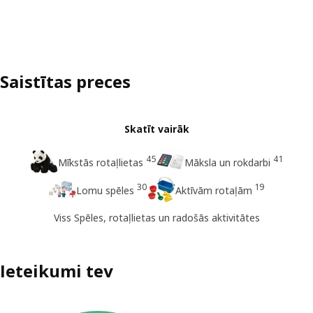
Saistītas preces
Skatīt vairāk
45
41
Mīkstās rotaļlietas
Māksla un rokdarbi
30
19
Lomu spēles
Aktīvām rotaļām
Viss Spēles, rotaļlietas un radošās aktivitātes
Ieteikumi tev