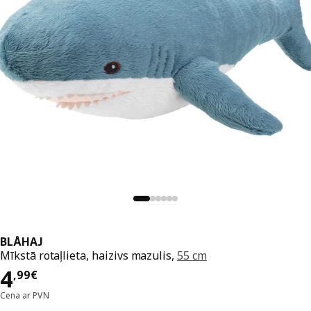
BLÅHAJ
Mīkstā rotaļlieta, haizivs mazulis,
55 cm
Cena 4,99€
4
,
99
€
Cena ar PVN