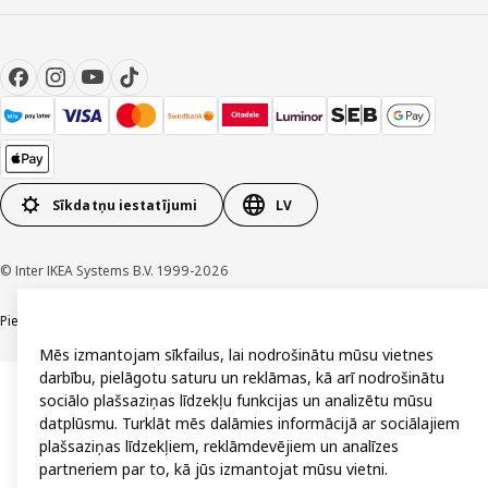
Sīkdatņu iestatījumi
LV
© Inter IKEA Systems B.V. 1999-2026
Piekļūstamība
Vispārīgi noteikumi
Privātuma un sīkdatņu politika
Kontakti
Mēs izmantojam sīkfailus, lai nodrošinātu mūsu vietnes
darbību, pielāgotu saturu un reklāmas, kā arī nodrošinātu
sociālo plašsaziņas līdzekļu funkcijas un analizētu mūsu
datplūsmu. Turklāt mēs dalāmies informācijā ar sociālajiem
plašsaziņas līdzekļiem, reklāmdevējiem un analīzes
partneriem par to, kā jūs izmantojat mūsu vietni.