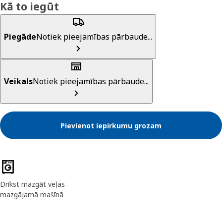
Kā to iegūt
Piegāde
Notiek pieejamības pārbaude...
Veikals
Notiek pieejamības pārbaude...
Pievienot iepirkumu grozam
Preces īpašības
Drīkst mazgāt veļas
mazgājamā mašīnā