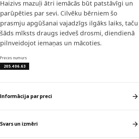
Haizivs mazuļi ātri iemācās būt patstāvīgi un
parūpēties par sevi. Cilvēku bērniem šo
prasmju apgūšanai vajadzīgs ilgāks laiks, taču
šāds mīksts draugs iedveš drosmi, diendienā
pilnveidojot iemaņas un mācoties.
Preces numurs
205.406.63
Informācija par preci
Svars un izmēri