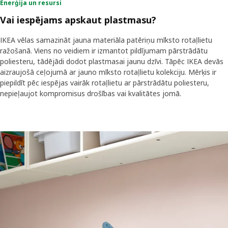
Enerģija un resursi
Vai iespējams apskaut plastmasu?
IKEA vēlas samazināt jauna materiāla patēriņu mīksto rotaļlietu
ražošanā. Viens no veidiem ir izmantot pildījumam pārstrādātu
poliesteru, tādējādi dodot plastmasai jaunu dzīvi. Tāpēc IKEA devās
aizraujošā ceļojumā ar jauno mīksto rotaļlietu kolekciju. Mērķis ir
piepildīt pēc iespējas vairāk rotaļlietu ar pārstrādātu poliesteru,
nepieļaujot kompromisus drošības vai kvalitātes jomā.