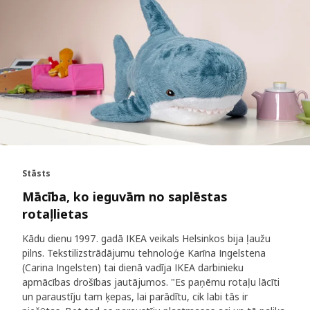
Stāsts
Mācība, ko ieguvām no saplēstas
rotaļlietas
Kādu dienu 1997. gadā IKEA veikals Helsinkos bija ļaužu
pilns. Tekstilizstrādājumu tehnoloģe Karīna Ingelstena
(Carina Ingelsten) tai dienā vadīja IKEA darbinieku
apmācības drošības jautājumos. "Es paņēmu rotaļu lācīti
un paraustīju tam ķepas, lai parādītu, cik labi tās ir