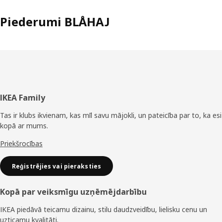
Piederumi BLÅHAJ
Kājene
IKEA Family
Tas ir klubs ikvienam, kas mīl savu mājokli, un pateicība par to, ka esi
kopā ar mums.
Priekšrocības
Reģistrējies vai pieraksties
Kopā par veiksmīgu uzņēmējdarbību
IKEA piedāvā teicamu dizainu, stilu daudzveidību, lielisku cenu un
uzticamu kvalitāti.