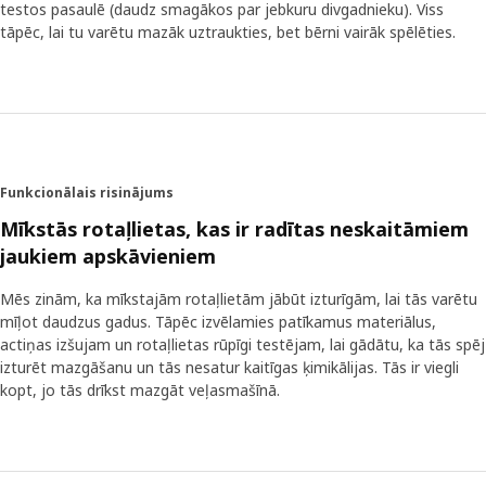
testos pasaulē (daudz smagākos par jebkuru divgadnieku). Viss
Starpgadījums ar lācīti kļuva par pamatu lēmumam vispār
tāpēc, lai tu varētu mazāk uztraukties, bet bērni vairāk spēlēties.
vairs neizmantot rotaļlietām plastmasas acis. Ar diegu
izšūtas acis ir drošākas, turklāt tās padara rotaļlietu
izteiksmīgāku. Tam piekrīt arī Annija Huldena (Annie
Huldén) – dizainere, kura radījusi daudzas mīkstās
rotaļlietas. "Acis rotaļlietai ir ļoti svarīgas, un plastmasas
acis mēdz būt pārāk simetriskas un nedzīvas, bet izšūtās ir
vieglāk variējamas." IKEA mīkstās rotaļlietas ir iemīļojuši
Funkcionālais risinājums
daudzi bērni visā pasaulē. Tās ir mīļi draugi rotaļās, un arī
Mīkstās rotaļlietas, kas ir radītas neskaitāmiem
vecākiem var būt mierīga sirds, zinot, ka tās ir drošas.
jaukiem apskāvieniem
Mēs zinām, ka mīkstajām rotaļlietām jābūt izturīgām, lai tās varētu
mīļot daudzus gadus. Tāpēc izvēlamies patīkamus materiālus,
actiņas izšujam un rotaļlietas rūpīgi testējam, lai gādātu, ka tās spēj
izturēt mazgāšanu un tās nesatur kaitīgas ķimikālijas. Tās ir viegli
kopt, jo tās drīkst mazgāt veļasmašīnā.