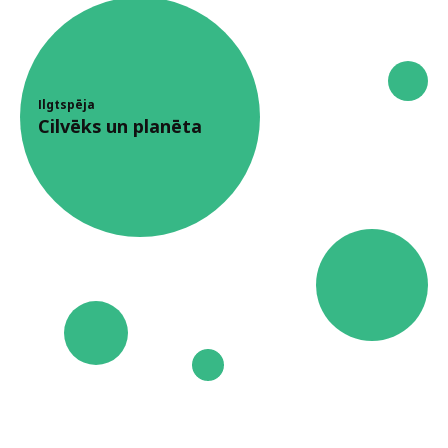
Ilgtspēja
Cilvēks un planēta