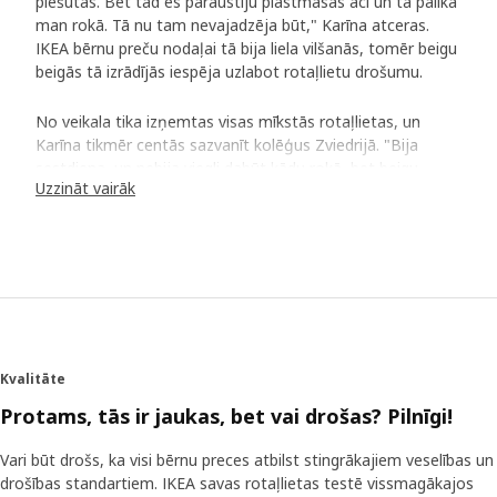
piešūtas. Bet tad es paraustīju plastmasas aci un tā palika
man rokā. Tā nu tam nevajadzēja būt," Karīna atceras.
IKEA bērnu preču nodaļai tā bija liela vilšanās, tomēr beigu
beigās tā izrādījās iespēja uzlabot rotaļlietu drošumu.
No veikala tika izņemtas visas mīkstās rotaļlietas, un
Karīna tikmēr centās sazvanīt kolēģus Zviedrijā. "Bija
sestdiena, un nebija viegli dabūt kādu rokā, bet beigu
Uzzināt vairāk
beigās sazvanīju savu vadītāju Jurgenu Svensonu (Jörgen
Svensson), un mums izdevās pārtraukt mīksto rotaļlietu
pārdošanu visā pasaulē.
Sniega bumba turpina velties
Jurgens labi atceras Karīnas zvanu. Ja kāda detaļa atdalās,
neraugoties uz rūpīgu riska analīzi un drošības pārbaudēm
pirms preču laišanas tirgū, tas ir jāuztver nopietni.
Kvalitāte
"Pateicoties notikušajam, mēs iemācījāmies vēl rūpīgāk
Protams, tās ir jaukas, bet vai drošas? Pilnīgi!
sistematizēt savu darbu drošības jomā. Mēs ieviesām
skaidrāku procesu un atbildības struktūru."
Vari būt drošs, ka visi bērnu preces atbilst stingrākajiem veselības un
drošības standartiem. IKEA savas rotaļlietas testē vissmagākajos
Personiskāk un izteiksmīgāk