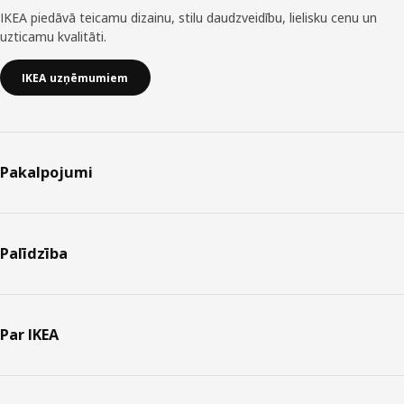
IKEA piedāvā teicamu dizainu, stilu daudzveidību, lielisku cenu un
uzticamu kvalitāti.
IKEA uzņēmumiem
Pakalpojumi
Palīdzība
Par IKEA