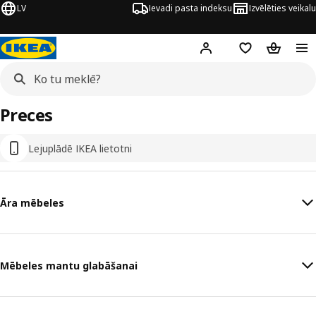
LV
Ievadi pasta indeksu
Izvēlēties veikalu
Hej!
Pierakstīties
Pirkumu saraks
Pirkumu 
Preces
Lejuplādē IKEA lietotni
Āra mēbeles
Mēbeles mantu glabāšanai