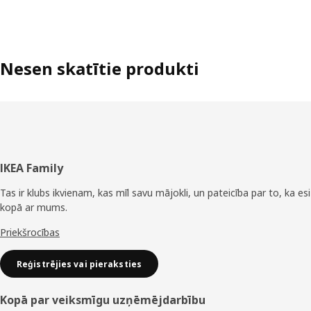
Nesen skatītie produkti
Kājene
IKEA Family
Tas ir klubs ikvienam, kas mīl savu mājokli, un pateicība par to, ka esi
kopā ar mums.
Priekšrocības
Reģistrējies vai pieraksties
Kopā par veiksmīgu uzņēmējdarbību