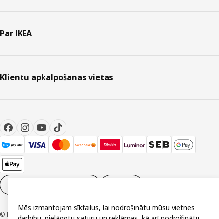
Par IKEA
Klientu apkalpošanas vietas
Sīkdatņu iestatījumi
LV
Mēs izmantojam sīkfailus, lai nodrošinātu mūsu vietnes
© Inter IKEA Systems B.V. 1999-2026
darbību, pielāgotu saturu un reklāmas, kā arī nodrošinātu