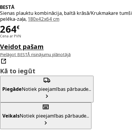
BESTÅ
Sienas plauktu kombinācija, baltā krāsā/Krukmakare tumši
pelēka-zaļa,
180x42x64 cm
Cena 264€
264
€
Cena ar PVN
Veidot pašam
Pielāgot BESTÅ risinājumu plānotājā
Kā to iegūt
Piegāde
Notiek pieejamības pārbaude...
Veikals
Notiek pieejamības pārbaude...