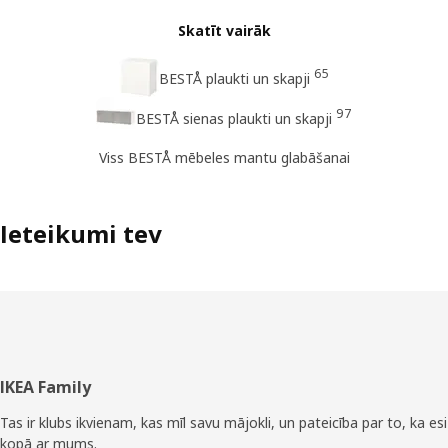
Skatīt vairāk
65
BESTÅ plaukti un skapji
97
BESTÅ sienas plaukti un skapji
Viss BESTÅ mēbeles mantu glabāšanai
Ieteikumi tev
Kājene
IKEA Family
Tas ir klubs ikvienam, kas mīl savu mājokli, un pateicība par to, ka esi
kopā ar mums.