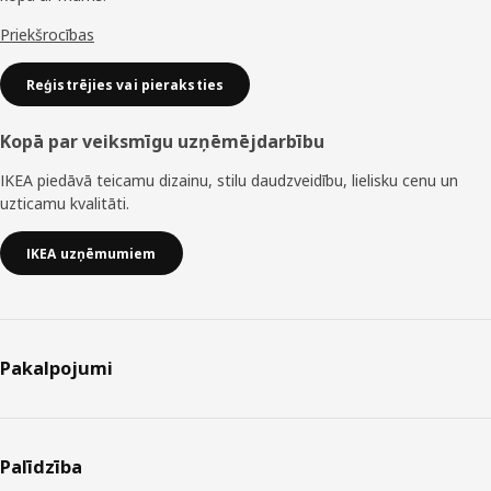
Priekšrocības
Reģistrējies vai pieraksties
Kopā par veiksmīgu uzņēmējdarbību
IKEA piedāvā teicamu dizainu, stilu daudzveidību, lielisku cenu un
uzticamu kvalitāti.
IKEA uzņēmumiem
Pakalpojumi
Palīdzība