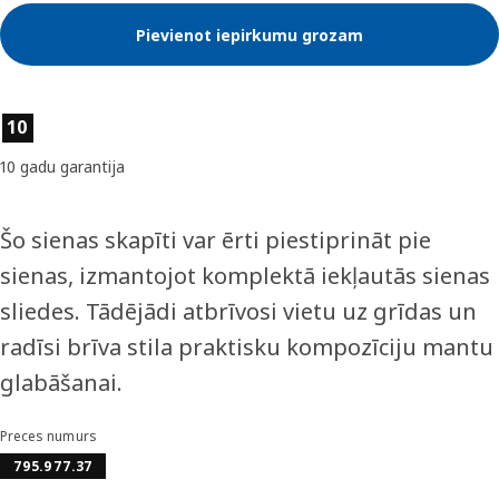
Pievienot iepirkumu grozam
Preces īpašības
10
10 gadu garantija
Šo sienas skapīti var ērti piestiprināt pie
sienas, izmantojot komplektā iekļautās sienas
sliedes. Tādējādi atbrīvosi vietu uz grīdas un
radīsi brīva stila praktisku kompozīciju mantu
glabāšanai.
Preces numurs
795.977.37