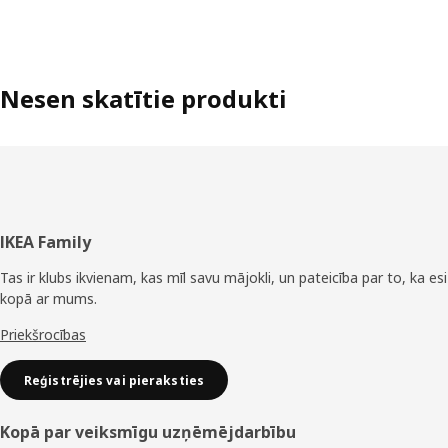
Nesen skatītie produkti
Kājene
IKEA Family
Tas ir klubs ikvienam, kas mīl savu mājokli, un pateicība par to, ka esi
kopā ar mums.
Priekšrocības
Reģistrējies vai pieraksties
Kopā par veiksmīgu uzņēmējdarbību