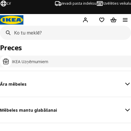
LV
Ievadi pasta indeksu
Izvēlēties veikalu
Hej!
Pierakstīties
Pirkumu saraks
Pirkumu 
Preces
IKEA Uzņēmumiem
Āra mēbeles
Mēbeles mantu glabāšanai