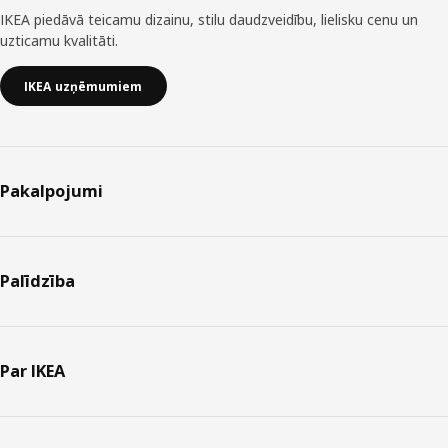
IKEA piedāvā teicamu dizainu, stilu daudzveidību, lielisku cenu un
uzticamu kvalitāti.
IKEA uzņēmumiem
Pakalpojumi
Palīdzība
Par IKEA