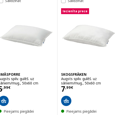
Salīdzināt
Salīdzināt
Iecienīta prece
SMÅSPORRE
SKOGSFRÄKEN
Augsts spilv. gulēš. uz
Augsts spilv. gulēš. uz
sāniem/mug., 50x60 cm
sāniem/mug., 50x60 cm
Cena 5,99€
Cena 7,99€
5
7
,
99
€
,
99
€
Pieejams piegādei
Pieejams piegādei