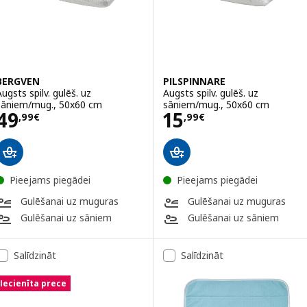
BERGVEN
PILSPINNARE
Augsts spilv. gulēš. uz
Augsts spilv. gulēš. uz
sāniem/mug., 50x60 cm
sāniem/mug., 50x60 cm
Cena 49,99€
Cena 15,99€
49
15
,
99
€
,
99
€
Pieejams piegādei
Pieejams piegādei
Gulēšanai uz muguras
Gulēšanai uz muguras
Gulēšanai uz sāniem
Gulēšanai uz sāniem
Salīdzināt
Salīdzināt
Iecienīta prece