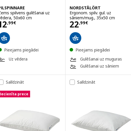
PILSPINNARE
NORDSTÅLÖRT
Zems spilvens gulēšanai uz
Ergonom. spilv. gul. uz
vēdera, 50x60 cm
sāniem/mug., 35x50 cm
Cena 12,99€
Cena 22,99€
12
22
,
99
€
,
99
€
Pieejams piegādei
Pieejams piegādei
Uz vēdera
Gulēšanai uz muguras
Gulēšanai uz sāniem
Salīdzināt
Salīdzināt
Iecienīta prece