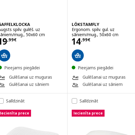
GAFFELKLOCKA
LÖKSTAMFLY
Augsts spilv. gulēš. uz
Ergonom. spilv. gul. uz
sāniem/mug., 50x60 cm
sāniem/mug., 50x60 cm
Cena 19,99€
Cena 14,99€
19
14
,
99
€
,
99
€
Pieejams piegādei
Pieejams piegādei
Gulēšanai uz muguras
Gulēšanai uz muguras
Gulēšanai uz sāniem
Gulēšanai uz sāniem
Salīdzināt
Salīdzināt
Iecienīta prece
Iecienīta prece