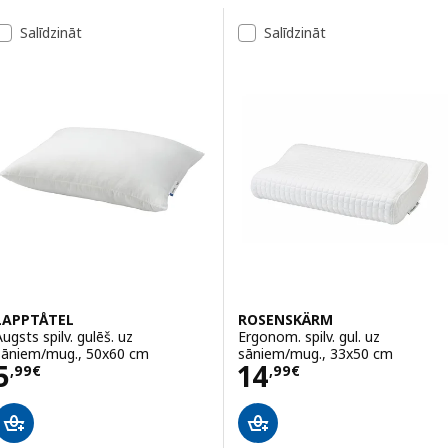
Pāriet uz rezultātiem
Rezultātu saraksts
Salīdzināt
Salīdzināt
LAPPTÅTEL
ROSENSKÄRM
Augsts spilv. gulēš. uz
Ergonom. spilv. gul. uz
sāniem/mug., 50x60 cm
sāniem/mug., 33x50 cm
Cena 5,99€
Cena 14,99€
5
14
,
99
€
,
99
€