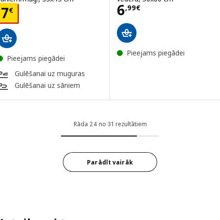
Cena 6,99€
6
Cena 7€
,
99
€
7
€
Pieejams piegādei
Pieejams piegādei
Gulēšanai uz muguras
Gulēšanai uz sāniem
Rāda 24 no 31 rezultātiem
Parādīt vairāk