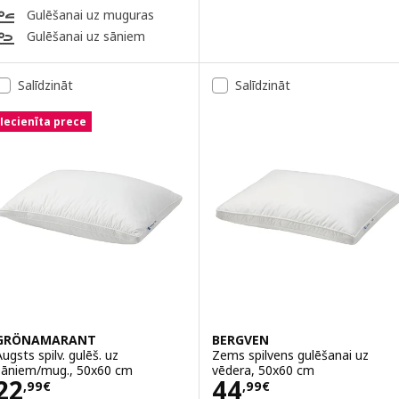
Gulēšanai uz muguras
Gulēšanai uz sāniem
Salīdzināt
Salīdzināt
Iecienīta prece
GRÖNAMARANT
BERGVEN
Augsts spilv. gulēš. uz
Zems spilvens gulēšanai uz
sāniem/mug., 50x60 cm
vēdera, 50x60 cm
Cena 22,99€
Cena 44,99€
22
44
,
99
€
,
99
€