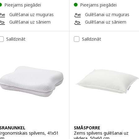
Pieejams piegādei
Pieejams piegādei
Gulēšanai uz muguras
Gulēšanai uz muguras
Gulēšanai uz sāniem
Gulēšanai uz sāniem
Salīdzināt
Salīdzināt
ISRANUNKEL
SMÅSPORRE
Ergonomiskais spilvens, 41x51
Zems spilvens gulēšanai uz
cm
vēdera, 50x60 cm