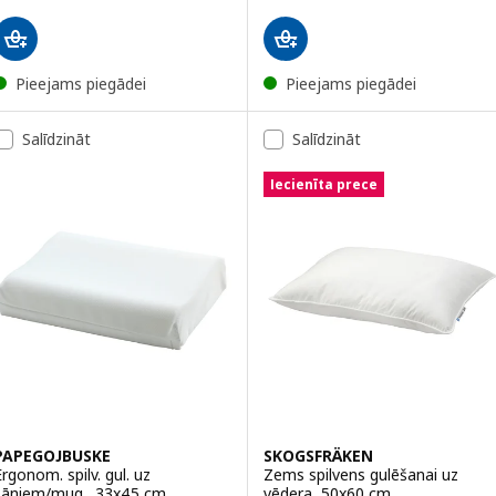
Pieejams piegādei
Pieejams piegādei
Salīdzināt
Salīdzināt
Iecienīta prece
PAPEGOJBUSKE
SKOGSFRÄKEN
Ergonom. spilv. gul. uz
Zems spilvens gulēšanai uz
sāniem/mug., 33x45 cm
vēdera, 50x60 cm