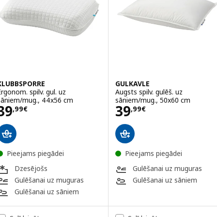
KLUBBSPORRE
GULKAVLE
Ergonom. spilv. gul. uz
Augsts spilv. gulēš. uz
sāniem/mug., 44x56 cm
sāniem/mug., 50x60 cm
Cena 39,99€
Cena 39,99€
39
39
,
99
€
,
99
€
Pieejams piegādei
Pieejams piegādei
Dzesējošs
Gulēšanai uz muguras
Gulēšanai uz muguras
Gulēšanai uz sāniem
Gulēšanai uz sāniem