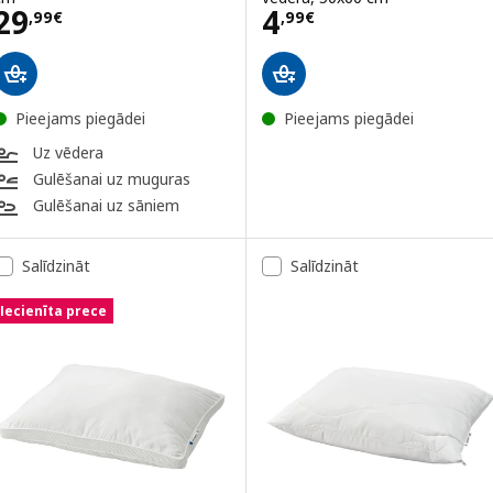
Cena 29,99€
Cena 4,99€
29
4
,
99
€
,
99
€
Pieejams piegādei
Pieejams piegādei
Uz vēdera
Gulēšanai uz muguras
Gulēšanai uz sāniem
Salīdzināt
Salīdzināt
Iecienīta prece