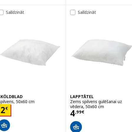
Salīdzināt
Salīdzināt
SKÖLDBLAD
LAPPTÅTEL
Spilvens, 50x60 cm
Zems spilvens gulēšanai uz
vēdera, 50x60 cm
Cena 2€
2
€
Cena 4,99€
4
,
99
€