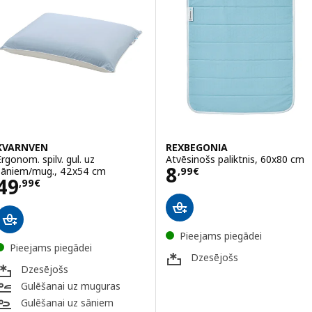
KVARNVEN
REXBEGONIA
Ergonom. spilv. gul. uz
Atvēsinošs paliktnis, 60x80 cm
Cena 8,99€
8
sāniem/mug., 42x54 cm
,
99
€
Cena 49,99€
49
,
99
€
Pieejams piegādei
Pieejams piegādei
Dzesējošs
Dzesējošs
Gulēšanai uz muguras
Gulēšanai uz sāniem