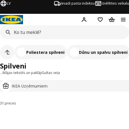
LV
Ievadi pasta indeksu
Izvēlēties veikalu
Hej!
Pierakstīties
Pirkumu saraks
Pirkumu 
Poliestera spilveni
Dūnu un spalvu spilveni
Spilveni
…
Mājas tekstils un paklāji
Gultas veļa
IKEA Uzņēmumiem
31 preces
Kārtot un filtrēt