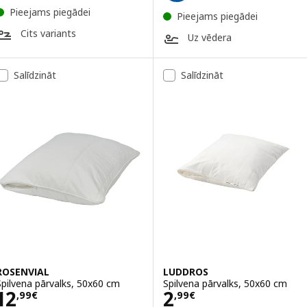
Pieejams piegādei
Pieejams piegādei
Cits variants
Uz vēdera
Salīdzināt
Salīdzināt
ROSENVIAL
LUDDROS
Spilvena pārvalks, 50x60 cm
Spilvena pārvalks, 50x60 cm
Cena 12,99€
Cena 2,99€
12
2
,
99
€
,
99
€