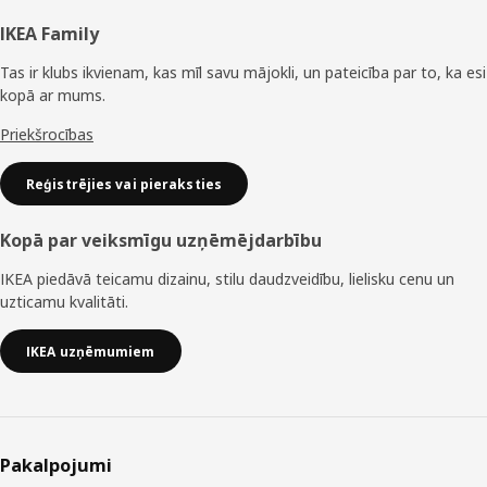
Kājene
IKEA Family
Tas ir klubs ikvienam, kas mīl savu mājokli, un pateicība par to, ka esi
kopā ar mums.
Priekšrocības
Reģistrējies vai pieraksties
Kopā par veiksmīgu uzņēmējdarbību
IKEA piedāvā teicamu dizainu, stilu daudzveidību, lielisku cenu un
uzticamu kvalitāti.
IKEA uzņēmumiem
Pakalpojumi