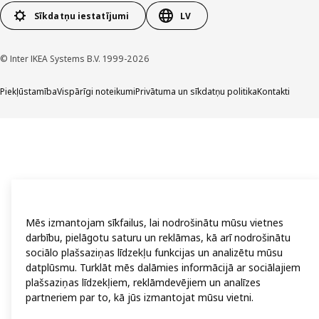
Sīkdatņu iestatījumi
LV
© Inter IKEA Systems B.V. 1999-2026
Piekļūstamība
Vispārīgi noteikumi
Privātuma un sīkdatņu politika
Kontakti
Mēs izmantojam sīkfailus, lai nodrošinātu mūsu vietnes
darbību, pielāgotu saturu un reklāmas, kā arī nodrošinātu
sociālo plašsaziņas līdzekļu funkcijas un analizētu mūsu
datplūsmu. Turklāt mēs dalāmies informācijā ar sociālajiem
plašsaziņas līdzekļiem, reklāmdevējiem un analīzes
partneriem par to, kā jūs izmantojat mūsu vietni.