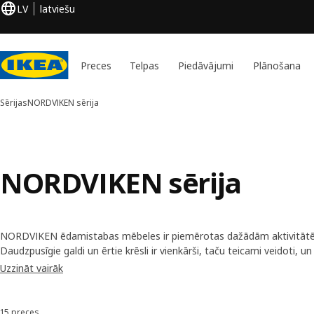
LV
latviešu
Preces
Telpas
Piedāvājumi
Plānošana
Sērijas
NORDVIKEN sērija
NORDVIKEN sērija
NORDVIKEN ēdamistabas mēbeles ir piemērotas dažādām aktivitātē
Daudzpusīgie galdi un ērtie krēsli ir vienkārši, taču teicami veidoti, u
amatnieka roku veikumam. Koka konstrukcija ir izturīga un ilgtspējīga, 
Uzzināt vairāk
izskatīgāka un izskatās lieliski dažāda stila interjeros.
15 preces