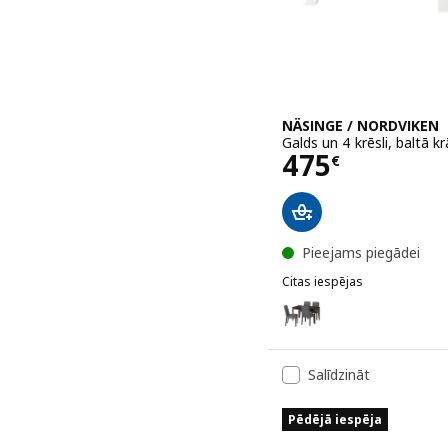
NÄSINGE / NORDVIKEN
Galds un 4 krēsli, baltā 
Cena 475€
475
€
Pieejams piegādei
Citas iespējas
NÄSINGE / NORDVIKEN
Variants: NÄSINGE / BERG
Variants: NÄSINGE / NORD
Salīdzināt
Variants: NÄSINGE / BER
Pēdējā iespēja
Variants: NÄSINGE / BERG