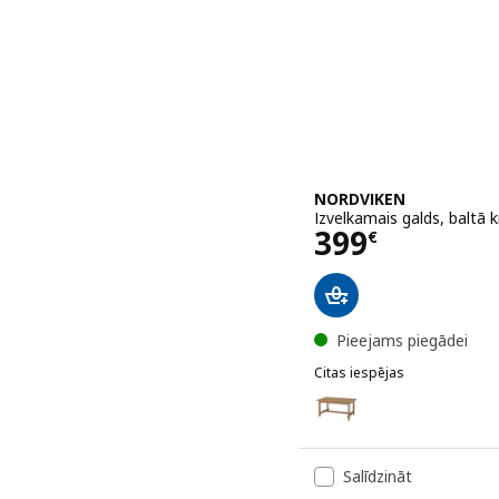
NORDVIKEN
Izvelkamais galds, baltā
Cena 399€
399
€
Pieejams piegādei
Citas iespējas
NORDVIKEN
Variants: NORDVIKEN, Izv
Variants: NORDVIKEN, Izv
Salīdzināt