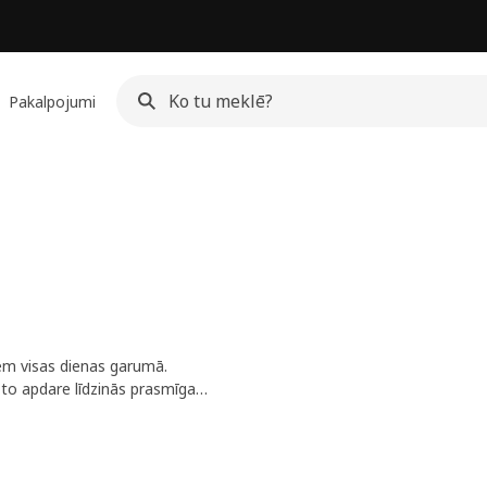
Pakalpojumi
m visas dienas garumā.
n to apdare līdzinās prasmīga
laika gaitā kļūst tikai