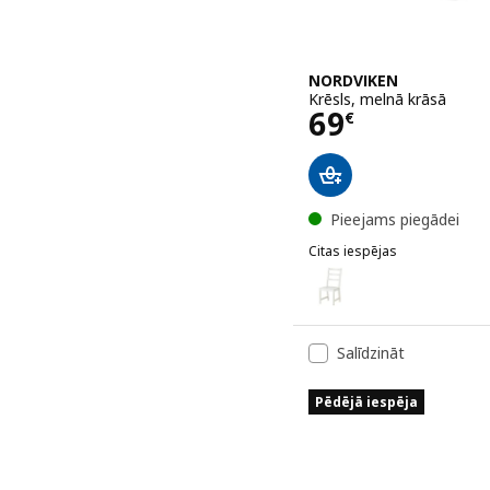
NORDVIKEN
Krēsls, melnā krāsā
Cena 69€
69
€
Pieejams piegādei
Citas iespējas
NORDVIKEN
Variants: NORDVIKEN, Krē
Salīdzināt
Pēdējā iespēja