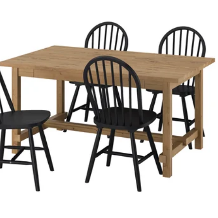
na beice Kilanda gaišā smilškrāsā, 130/190x80 cm
 krāsā, 130/190x80 cm