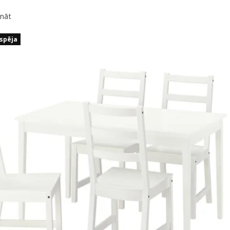
ināt
espēja