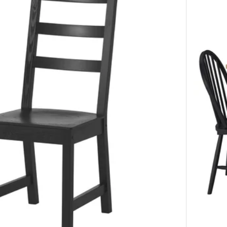
GE, Galds un 4 krēsli, tumšbrūns beicēts dižskāb. finieris/tumši brū
GE, Galds un 4 krēsli, baltā krāsā/baltā krāsā Tibbleby smilšpelēkā