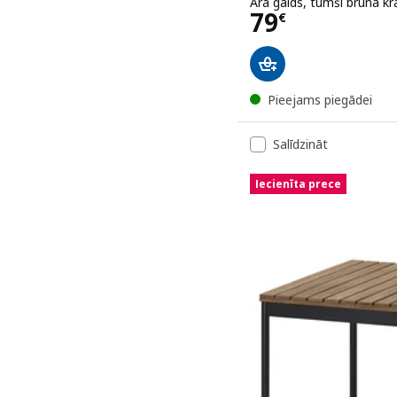
Āra galds, tumši brūnā k
Cena 79€
79
€
Pieejams piegādei
Salīdzināt
Iecienīta prece