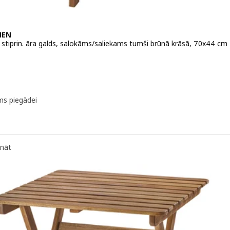
MEN
s stiprin. āra galds, salokāms/saliekams tumši brūnā krāsā, 70x44 cm
 25€
ms piegādei
ināt