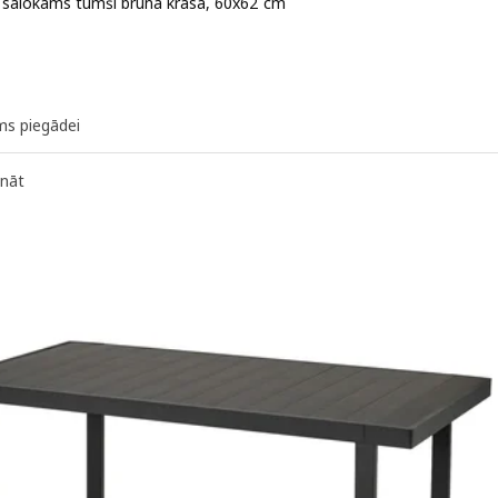
, salokāms tumši brūnā krāsā, 60x62 cm
 29€
ms piegādei
ināt