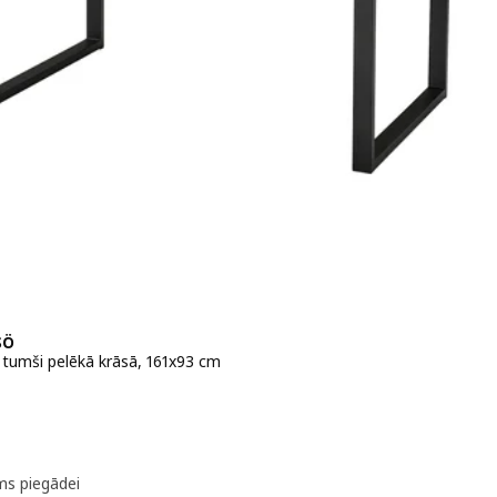
SÖ
, tumši pelēkā krāsā, 161x93 cm
 229€
ms piegādei