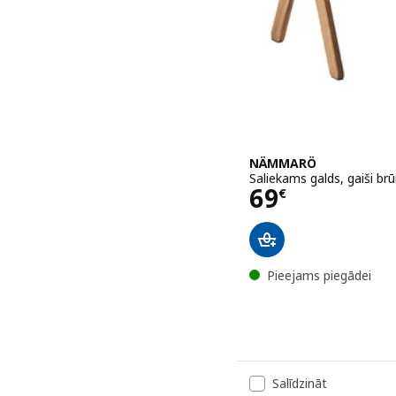
NÄMMARÖ
Saliekams galds, gaiši br
Cena 69€
69
€
Pieejams piegādei
Salīdzināt