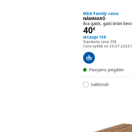
IKEA Family cena
NÄMMARÖ
Āra galds, gaiši brūni be
Cena 40€
40
€
Ietaupi 15€
Standarta ce
Standarta cena:
55
€
Cena spēkā no 20.07.2026 l
Pieejams piegādei
Salīdzināt