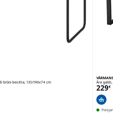
VÄRMAN
iši brūni beicēta, 135/190x74 cm
Āra galds
Cena
229
€
Pieeja