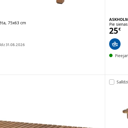
ASKHOL
icēta, 75x63 cm
Pie siena
Cena
25
€
na: 55€
īdz 31.08.2026
Pieeja
Salīdz