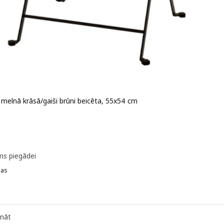
 melnā krāsā/gaiši brūni beicēta, 55x54 cm
 25€
ms piegādei
jas
TÄRNÖ, Āra galds, melnā krāsā/gaiši brūni beicēta, 100x54 cm
ināt