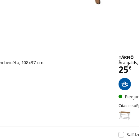
TÄRNÖ
ūni beicēta, 108x37 cm
Āra galds,
Cena
25
€
Pieeja
Citas iespē
TÄRNÖ
Variants: 
Salīdz