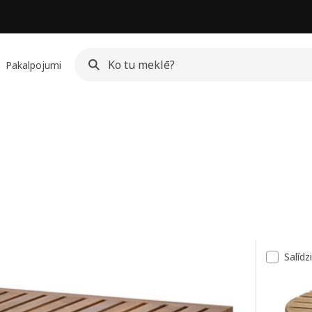
Pakalpojumi
ksts
Salīdz