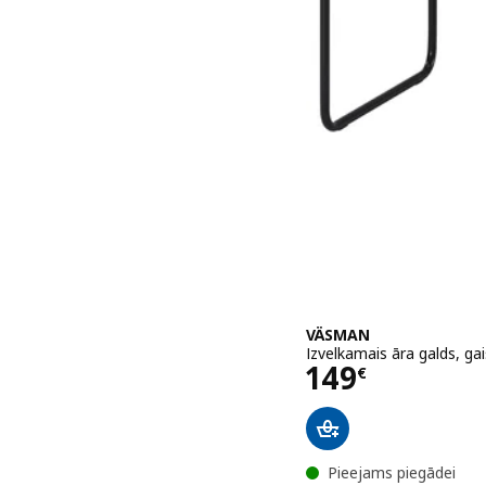
VÄSMAN
Izvelkamais āra galds, ga
Cena 149€
149
€
Pieejams piegādei