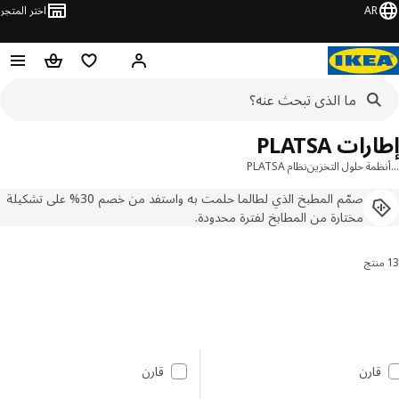
AR
اختر المتجر
مرحباً! تسجيل الدخول
قائمه التسوق
عربة التسوق
ات PLATSA
مة حلول التخزين
نظام PLATSA
صمّم المطبخ الذي لطالما حلمت به واستفد من خصم 30% على تشكيلة
مختارة من المطابخ لفترة محدودة.
 النتائج وتصفيتها
 إلى النتائج
مة النتائج
قارن
قارن