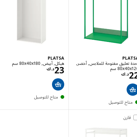
PLATSA
PLA
تعليق مفتوحة للملابس, أخضر,
هيكل, أبيض, ‎80x40x180 سم‏
السعر د.ك 23
23
‎80x سم‏
د.ك
السعر د.ك 22
د.ك
متاح للتوصيل
تاح للتوصيل
قارن