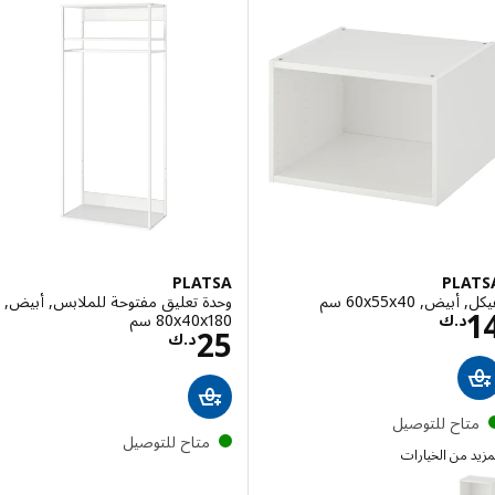
PLATSA
PLA
ض, ‎60x55x40 سم‏
وحدة تعليق مفتوحة للملابس, أبيض,
السعر د.ك 14
‎80x40x180 سم‏
د.ك
السعر د.ك 25
25
د.ك
تاح للتوصيل
متاح للتوصيل
 من الخيارات
PL
الخيار: PLATSA, هيكل, أبيض, ‎60x40x40 سم‏