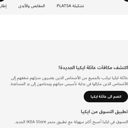
تشكيلة PLATSA
المقابض والأيدي
إطارات PLATSA
ييل
شف مكافآت عائلة ايكيا الجديدة!
ة ايكيا ترحّب بالجميع من الأشخاص الذين يعتبرون منزلهم شغفهم إلى
خاص الذين مازالوا في بداية تأسيس حياتهم ويحتاجون إلى يد المساعدة.
انضم الى عائلة ايكيا
يق التسوق من ايكيا
ق في ايكيا أصبح أكثر سهولة مع تطبيق متجر IKEA Store الجديد.