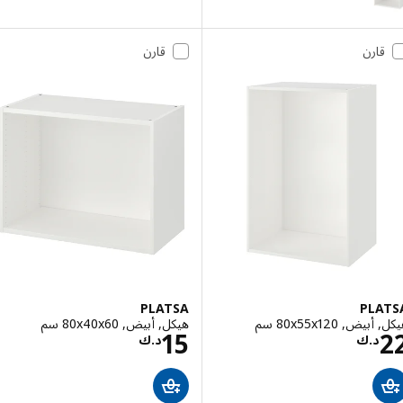
قارن
قارن
PLATSA
PLA
ض, ‎80x55x120 سم‏
هيكل, أبيض, ‎80x40x60 سم‏
السعر د.ك 22
السعر د.ك 15
15
د.ك
د.ك