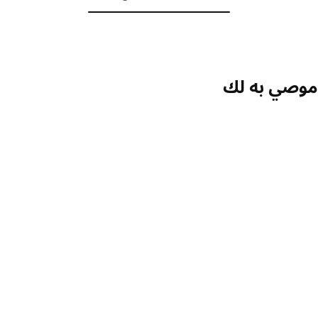
صي به لك