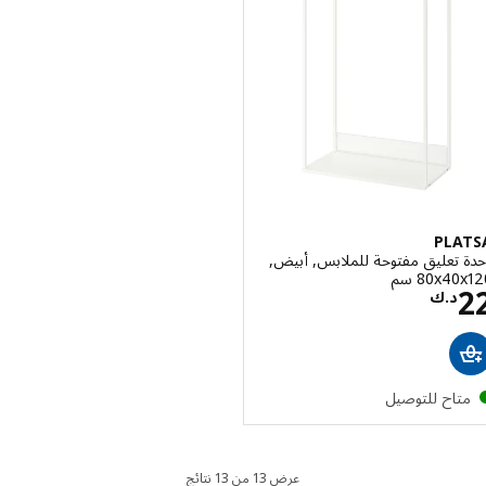
PLA
تعليق مفتوحة للملابس, أبيض,
‎80x سم‏
السعر د.ك 22
د.ك
تاح للتوصيل
عرض 13 من 13 نتائج