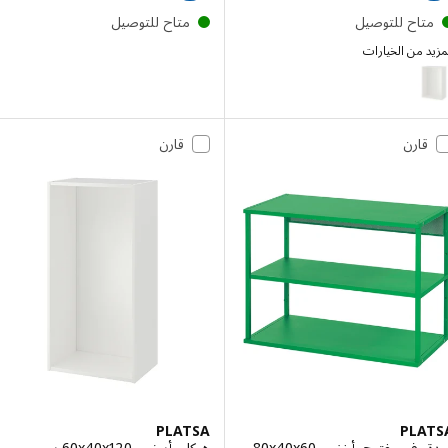
تاح للتوصيل
متاح للتوصيل
 من الخيارات
PL
الخيار: PLATSA, هيكل, أبيض, ‎80x40x120 سم‏
قارن
قارن
PLATSA
PLA
وحدة رف مفتوح, أخضر, ‎80x40x60
هيكل, أبيض, ‎60x40x120 سم‏