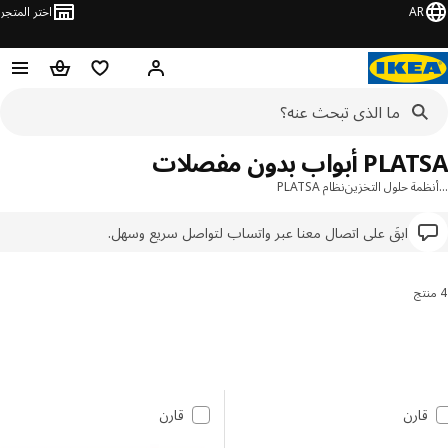
AR
اختر المتجر
مرحباً! تسجيل الدخول
قائمه التسوق
عربة التسوق
 أبواب بدون مفصلات
مة حلول التخزين
نظام PLATSA
ابقَ على اتصال معنا عبر واتساب لتواصل سريع وسهل.
 النتائج وتصفيتها
 إلى النتائج
مة النتائج
قارن
قارن