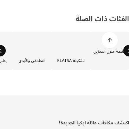
فئات ذات الصلة
 قائمة أصناف المنتجات
ظمة حلول التخزين
تشكيلة PLATSA
المقابض والأيدي
إطارات PLATSA
ييل
شف مكافآت عائلة ايكيا الجديدة!