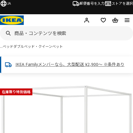
JA
郵便番号を入力
ストアを選択
ログイン・新規入会
欲しいものリスト
カート
…
ベッド
ダブルベッド・クイーンベット
IKEA Familyメンバーなら、大型配送 ¥2,900～ ※条件あり
VITARNA ヴィタルナ画像
スキップ
在庫限り特別価格