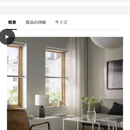
概要
商品の詳細
サイズ
play
VECKLARFLY ヴェックラルフリー ベネチアンブラインド, アルミニウム,