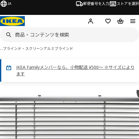
JA
郵便番号を入力
ストアを選択
ログイン・新規入会
欲しいものリスト
カート
…
ブラインド・スクリーン
アルミブラインド
IKEA Familyメンバーなら、小物配送 ¥500～ ※サイズにより
ます
 VECKLARFLY ヴェックラルフリー画像
スキップ