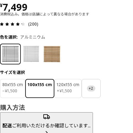
価格 ¥ 7499
7,499
¥
消費税込み。価格は店舗によって異なる場合があります
レビュー: 4.3 5 星の数 総レビュー: 200
(200)
色を選択
:
アルミニウム
サイズを選択
80x155 cm
100x155 cm
120x155 cm
+2
¥ 1500
¥ 1500
−
¥
1,500
+
¥
1,500
購入方法
配送
ご利用いただけるか確認しています...