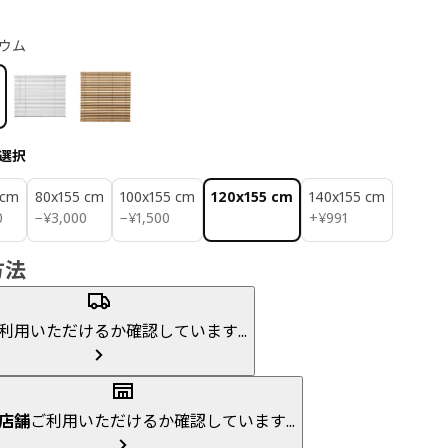
ウム
選択
 cm
80x155 cm
100x155 cm
120x155 cm
140x155 cm
0
¥ 3000
¥ 1500
¥ 991
0
−
¥
3,000
−
¥
1,500
+
¥
991
方法
利用いただけるか確認しています...
店舗
ご利用いただけるか確認しています...