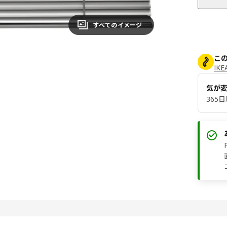
すべてのイメージ
こ
IK
気が
365