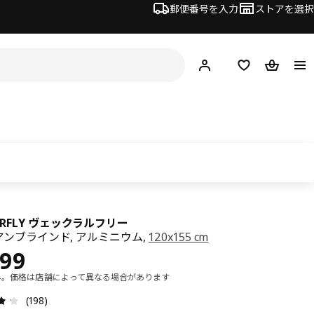
郵便番号を入力
ストアを選択
ログイン・新規入会
欲しいものリスト
カート
LARFLY ヴェックラルフリー
ンブラインド, アルミニウム,
120x155 cm
¥ 8999
999
み。価格は店舗によって異なる場合があります
レビュー: 4.2 5 星の数 総レビュー: 198
(198)