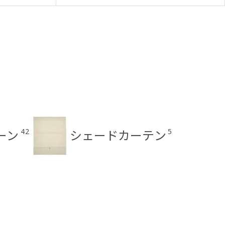
42
5
ーン
シェードカーテン