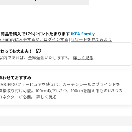
の商品を購入で179ポイントたまります
IKEA Family
EA Familyに入会するか、ログインする
|
リワードを見てみよう
変わっても大丈夫！
日以内であれば、全額返金いたします*。
詳しく見る
あわせておすすめ
FABJERG/フェービュアを使えば、カーテンレールにブラインドを
直接取り付け可能。100cm以下は2つ、100cmを超えるものは3つの
コネクターが必要。
詳しく見る