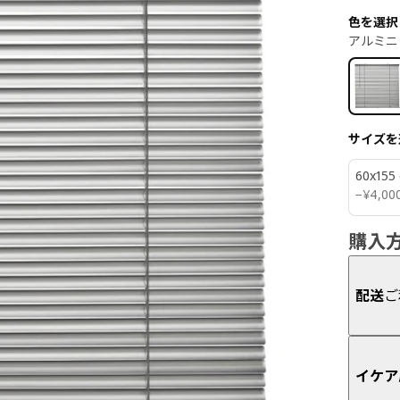
色を選択
アルミニ
サイズを
60x155
¥ 400
−
¥
4,00
購入
配送
ご
イケア