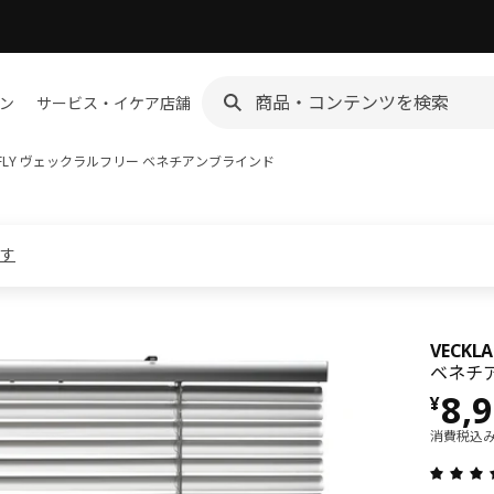
ン
サービス・イケア店舗
ARFLY ヴェックラルフリー
ベネチアンブラインド
ます
VECK
ベネチア
価格 
8,
¥
消費税込