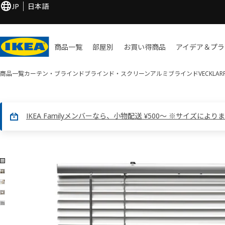
JP
日本語
商品一覧
部屋別
お買い​得商品
アイデア＆プラ
商品一覧
カーテン・ブラインド
ブラインド・スクリーン
アルミブラインド
VECKL
IKEA Familyメンバーなら、小物配送 ¥500～ ※サイズにより
5 VECKLARFLY ヴェックラルフリー画像
像をスキップ