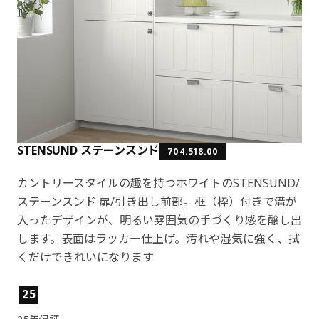
STENSUND ステーンスンド
704.518.00
カントリースタイルの趣を持つホワイトのSTENSUND/
ステーンスンド 扉/引き出し前部。框（枠）付きで溝が
入ったデザインが、明るい雰囲気の手づくり感を醸し出
します。表面はラッカー仕上げ。汚れや湿気に強く、拭
くだけできれいになります
製品の特徴
25