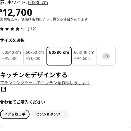
扉, ホワイト,
60x80 cm
価格 ¥ 12700
12,700
¥
消費税込み。価格は店舗によって異なる場合があります
レビュー: 4.4 5 星の数 総レビュー: 112
(112)
サイズを選択
60x40 cm
60x60 cm
60x80 cm
60x140 cm
+9
¥ 5500
¥ 1800
¥ 4600
−
¥
5,500
−
¥
1,800
+
¥
4,600
キッチンをデザインする
プランニングツールでキッチンを作成しましょう
合わせてご購入ください
ノブ＆取っ手
ヒンジ＆ダンパー