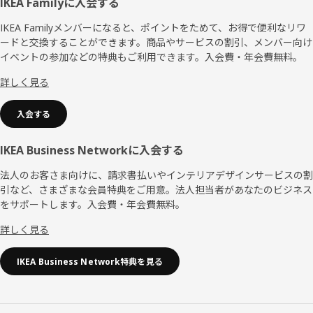
フ
IKEA Familyに入会する
ッ
IKEA Familyメンバーになると、ポイントをためて、お得で便利なリワ
ードと交換することができます。商品やサービスの割引、メンバー向け
タ
イベントの参加などの特典もご利用できます。入会費・年会費無料。
ー
詳しく見る
入会する
IKEA Business Networkに入会する
法人のお客さま向けに、請求書払いやインテリアデザインサービスの割
引など、さまざまな会員特典をご用意。法人担当者があなたのビジネス
をサポートします。入会費・年会費無料。
詳しく見る
IKEA Business Network特典を見る