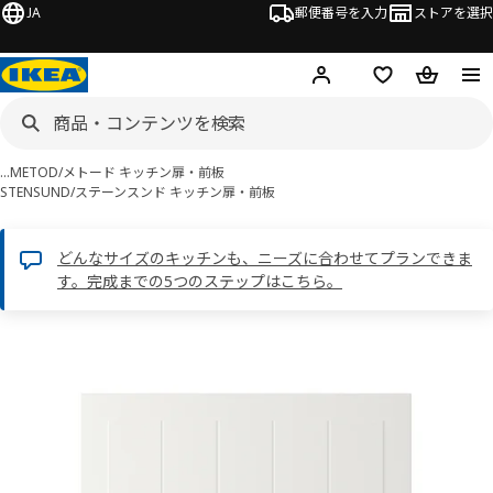
JA
郵便番号を入力
ストアを選択
ログイン・新規入会
欲しいものリスト
カート
…
METOD/メトード キッチン扉・前板
STENSUND/ステーンスンド キッチン扉・前板
どんなサイズのキッチンも、ニーズに合わせてプランできま
す。完成までの5つのステップはこちら。
 STENSUND ステーンスンド画像
スキップ