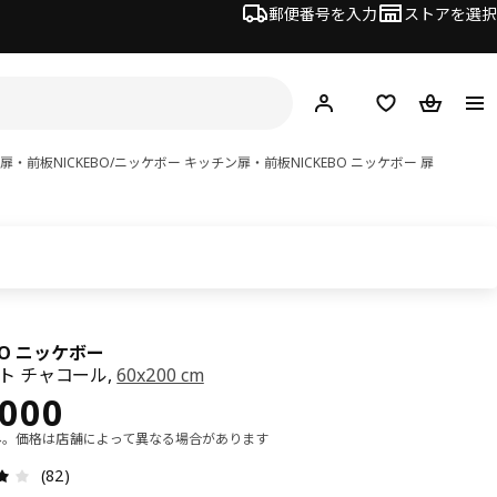
郵便番号を入力
ストアを選択
ログイン・新規入会
欲しいものリスト
カート
ン扉・前板
NICKEBO/ニッケボー キッチン扉・前板
NICKEBO ニッケボー
扉
EBO ニッケボー
ット チャコール,
60x200 cm
¥ 18000
,000
み。価格は店舗によって異なる場合があります
レビュー: 3.9 5 星の数 総レビュー: 82
(82)