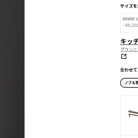
サイズを
60x60 
¥ 920
−
¥
9,20
キッ
プランニ
合わせて
ノブ＆