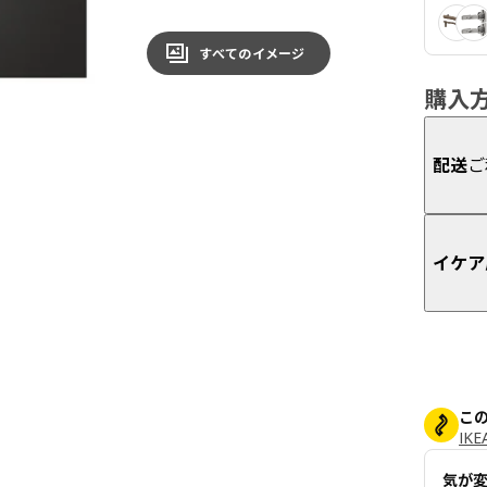
すべてのイメージ
購入
配送
ご
イケア
こ
IK
気が