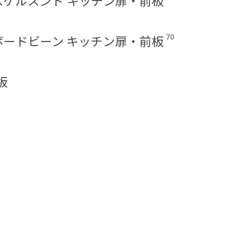
/アスケルスンド キッチン扉・前板
70
/ボードビーン キッチン扉・前板
板