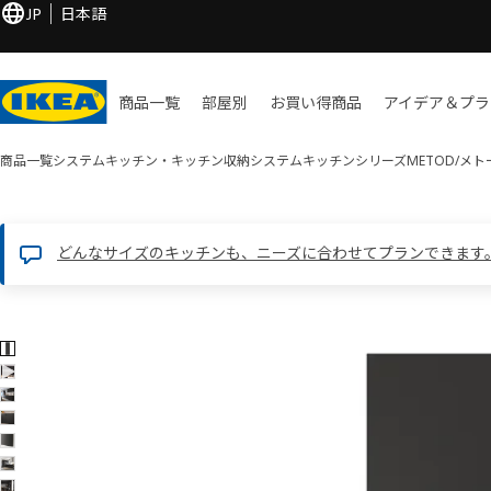
JP
日本語
商品一覧
部屋別
お買い​得商品
アイデア＆プラ
商品一覧
システムキッチン・キッチン収納
システムキッチンシリーズ
METOD/メ
どんなサイズのキッチンも、ニーズに合わせてプランできます
7 NICKEBO ニッケボー画像
像をスキップ