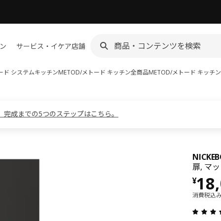
ン
サービス・イケア店舗
トード システムキッチン
METOD/メトード キッチン全商品
METOD/メトード キッチ
。完成までの5つのステップはこちら。
NICK
扉, マ
価格 
18
¥
消費税込