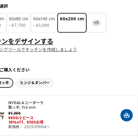
選択
cm
60x80 cm
60x140 cm
60x200 cm
+9
0
¥ 7700
¥ 3000
0
−
¥
7,700
−
¥
3,000
チンをデザインする
ングツールでキッチンを作成しましょう
ご購入ください
取っ手
ヒンジ＆ダンパー
NYDALA ニーダーラ
取っ手, 154 mm
以前の価格 ¥ 1300
¥
1,300
カート
価格 ¥ 800/2 ピース
¥
800
/2 ピース
38%off、¥500お得
新価格： 2025/09/04～