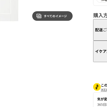
購入
すべてのイメージ
配送
ご
イケア
こ
IK
気が
365