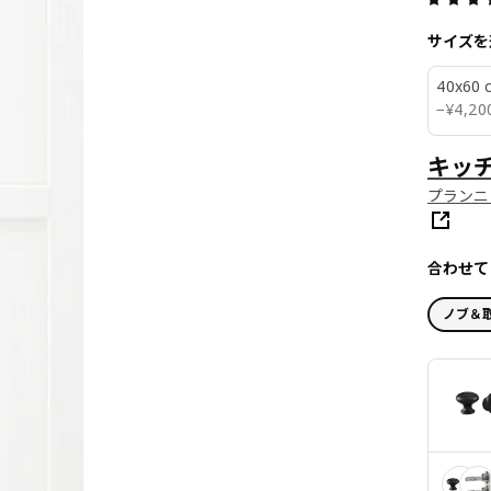
サイズを
40x60 
¥ 420
−
¥
4,20
キッ
プランニ
合わせて
ノブ＆