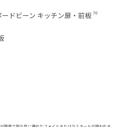
70
/ボードビーン キッチン扉・前板
板
が簡単で耐久性に優れたフォイルまたはラミネートが使われま