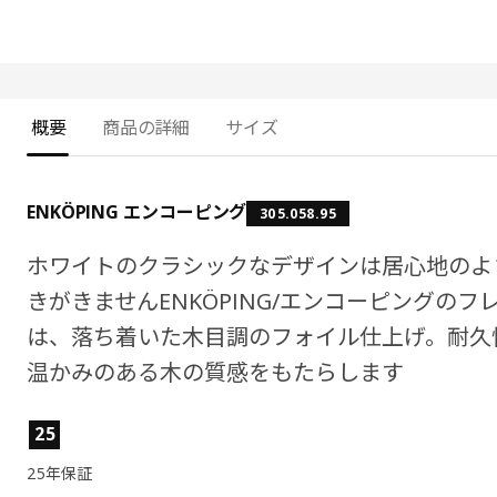
概要
商品の詳細
サイズ
ENKÖPING エンコーピング
305.058.95
ホワイトのクラシックなデザインは居心地のよ
きがきませんENKÖPING/エンコーピングの
は、落ち着いた木目調のフォイル仕上げ。耐久
温かみのある木の質感をもたらします
製品の特徴
25
25年保証