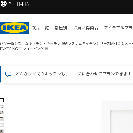
JP
日本語
商品一覧
部屋別
お買い​得商品
アイデア＆プラ
商品一覧
システムキッチン・キッチン収納
システムキッチンシリーズ
METOD/メ
ENKÖPING エンコーピング
扉
どんなサイズのキッチンも、ニーズに合わせてプランできます
6 ENKÖPING エンコーピング画像
像をスキップ