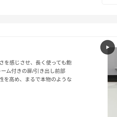
play
ENK
さを感じさせ、長く使っても飽
フレーム付きの扉/引き出し前部
性を高め、まるで本物のような