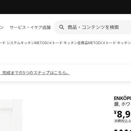
ン
サービス・イケア店舗
トード システムキッチン
METOD/メトード キッチン全商品
METOD/メトード キッチ
。完成までの5つのステップはこちら。
ENKÖ
扉, ホ
価格 
8,
¥
消費税込