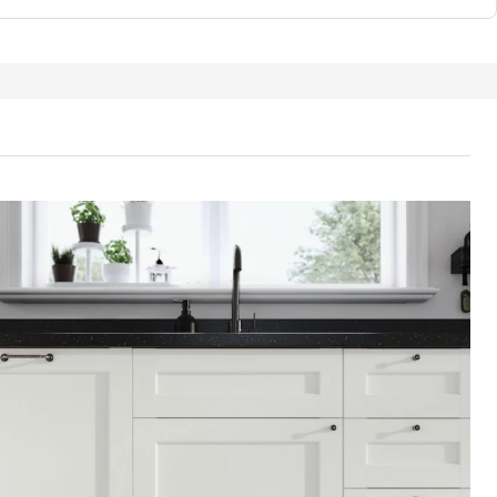
ÖPING エンコーピング 扉, ホワイト 木目調, 40x140 cm