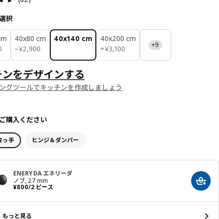
選択
cm
40x80 cm
40x140 cm
40x200 cm
+9
0
¥ 2900
¥ 3100
0
−
¥
2,900
+
¥
3,100
チンをデザインする
ングツールでキッチンを作成しましょう
ご購入ください
取っ手
ヒンジ＆ダンパー
ENERYDA エネリーダ
ノブ, 27 mm
カート
価格 ¥ 800/2 ピース
¥
800
/2 ピース
もっと見る