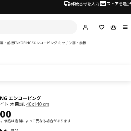
郵便番号を入力
ストアを選択
ログイン・新規入会
欲しいものリスト
カート
ン扉・前板
ENKÖPING/エンコーピング キッチン扉・前板
PING エンコーピング
ワイト 木目調,
40x140 cm
¥ 8900
900
み。価格は店舗によって異なる場合があります
レビュー: 4.6 5 星の数 総レビュー: 82
(82)