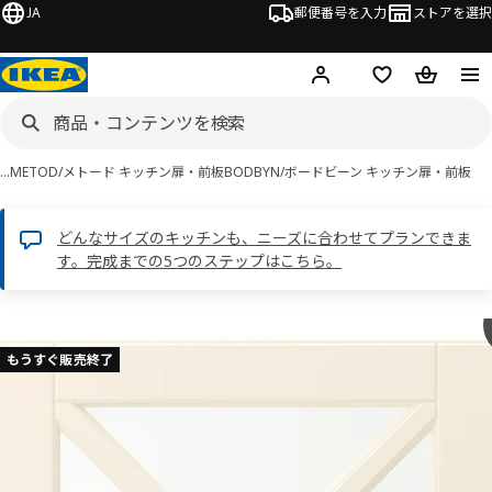
JA
郵便番号を入力
ストアを選択
ログイン・新規入会
欲しいものリスト
カート
…
METOD/メトード キッチン扉・前板
BODBYN/ボードビーン キッチン扉・前板
どんなサイズのキッチンも、ニーズに合わせてプランできま
す。完成までの5つのステップはこちら。
 BODBYN ボードビーン画像
スキップ
もうすぐ販売終了