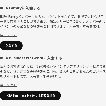
フ
IKEA Familyに入会する
ッ
IKEA Familyメンバーになると、ポイントをためて、お得で便利なリワ
ードと交換することができます。商品やサービスの割引、メンバー向け
タ
イベントの参加などの特典もご利用できます。入会費・年会費無料。
ー
詳しく見る
入会する
IKEA Business Networkに入会する
法人のお客さま向けに、請求書払いやインテリアデザインサービスの割
引など、さまざまな会員特典をご用意。法人担当者があなたのビジネス
をサポートします。入会費・年会費無料。
詳しく見る
IKEA Business Network特典を見る