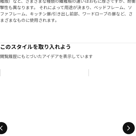
維版）など、さまざまな種類の繊維板の違いはおもに厚さですが、耐衝
撃性も異なります。 それによって用途が決まり、ベッドフレーム、ソ
ファフレーム、キッチン扉/引き出し前部、ワードローブの扉など、さ
まざまなものに使用されます。
このスタイルを取り入れよう
閲覧履歴にもとづいたアイデアを表示しています
リストをスキップ