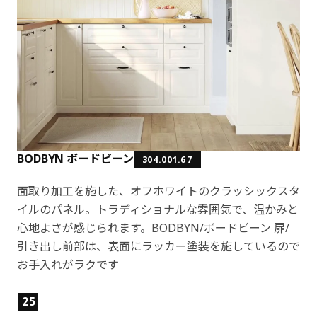
BODBYN ボードビーン
304.001.67
面取り加工を施した、オフホワイトのクラッシックスタ
イルのパネル。トラディショナルな雰囲気で、温かみと
心地よさが感じられます。BODBYN/ボードビーン 扉/
引き出し前部は、表面にラッカー塗装を施しているので
お手入れがラクです
製品の特徴
25