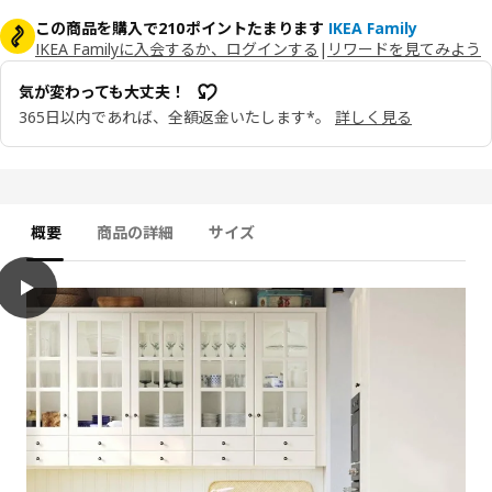
この商品を購入で210ポイントたまります
IKEA Family
IKEA Familyに入会するか、ログインする
|
リワードを見てみよう
気が変わっても大丈夫！
365日以内であれば、全額返金いたします*。
詳しく見る
概要
商品の詳細
サイズ
play
BODBYN ボードビーン ガラス扉 クロスバー付き, オフホワイト, 40x