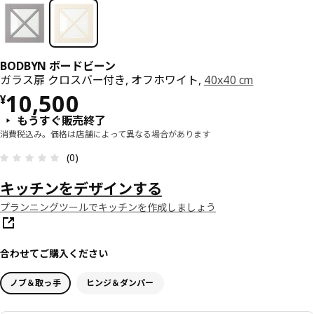
BODBYN ボードビーン
ガラス扉 クロスバー付き, オフホワイト,
40x40 cm
価格 ¥ 10500
10,500
¥
もうすぐ販売終了
消費税込み。価格は店舗によって異なる場合があります
レビュー: 0 5 星の数 総レビュー: 0
(0)
キッチンをデザインする
プランニングツールでキッチンを作成しましょう
合わせてご購入ください
ノブ＆取っ手
ヒンジ＆ダンパー