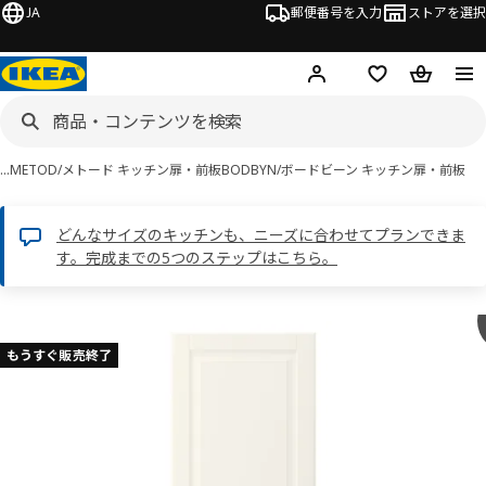
JA
郵便番号を入力
ストアを選択
ログイン・新規入会
欲しいものリスト
カート
…
METOD/メトード キッチン扉・前板
BODBYN/ボードビーン キッチン扉・前板
どんなサイズのキッチンも、ニーズに合わせてプランできま
す。完成までの5つのステップはこちら。
 BODBYN ボードビーン画像
スキップ
もうすぐ販売終了