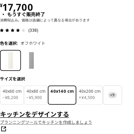
価格 ¥ 17700
17,700
¥
もうすぐ販売終了
消費税込み。価格は店舗によって異なる場合があります
レビュー: 3.9 5 星の数 総レビュー: 338
(338)
色を選択
:
オフホワイト
サイズを選択
40x60 cm
40x80 cm
40x140 cm
40x200 cm
+9
¥ 8200
¥ 5900
¥ 4500
−
¥
8,200
−
¥
5,900
+
¥
4,500
キッチンをデザインする
プランニングツールでキッチンを作成しましょう