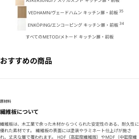
ASKERSUND/アスケルスンド キッチン扉・前板
35
VEDHAMN/ヴェードハムン キッチン扉・前板
34
ENKÖPING/エンコーピング キッチン扉・前板
すべてのMETOD/メトード キッチン扉・前板
おすすめの商品
原材料
繊維板について
繊維板は、木工業で余った木材からつくられた安定性のある、耐久性に
優れた素材です。 繊維板の表面には塗装やラミネート仕上げが施さ
れ、丈夫な層で覆われます。 HDF（高密度繊維版）やMDF（中密度繊