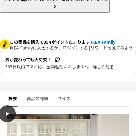
この商品を購入で354ポイントたまります
IKEA Family
IKEA Familyに入会するか、ログインする
|
リワードを見てみよう
気が変わっても大丈夫！
365日以内であれば、全額返金いたします*。
詳しく見る
概要
商品の詳細
サイズ
play
BODBYN ボードビーン 扉, オフホワイト, 40x140 cm