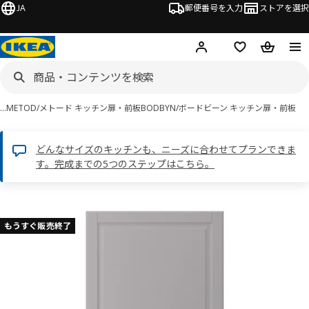
JA
郵便番号を入力
ストアを選択
ログイン・新規入会
欲しいものリスト
カート
…
METOD/メトード キッチン扉・前板
BODBYN/ボードビーン キッチン扉・前板
どんなサイズのキッチンも、ニーズに合わせてプランできま
す。完成までの5つのステップはこちら。
 BODBYN ボードビーン画像
スキップ
もうすぐ販売終了