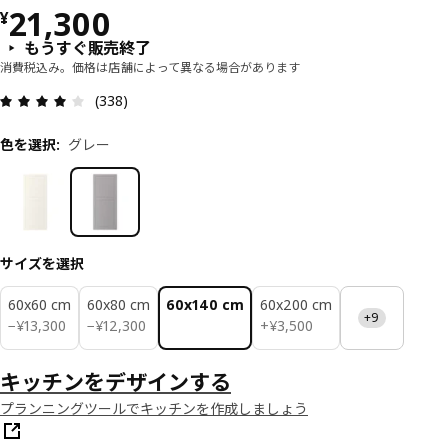
価格 ¥ 21300
21,300
¥
もうすぐ販売終了
消費税込み。価格は店舗によって異なる場合があります
レビュー: 3.9 5 星の数 総レビュー: 338
(338)
色を選択
:
グレー
サイズを選択
60x60 cm
60x80 cm
60x140 cm
60x200 cm
+9
¥ 13300
¥ 12300
¥ 3500
−
¥
13,300
−
¥
12,300
+
¥
3,500
キッチンをデザインする
プランニングツールでキッチンを作成しましょう