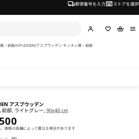
郵便番号を入力
ストアを選択
ログイン・新規入会
欲しいものリスト
カート
ン扉・前板
ASPUDDEN/アスプウッデン キッチン扉・前板
DDEN アスプウッデン
前部, ライトグレー,
90x40 cm
¥ 10500
,500
み。価格は店舗によって異なる場合があります
レビュー: 0 5 星の数 総レビュー: 0
(0)