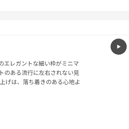
play
ASP
前部のエレガントな細い枠がミニマ
トのある流行に左右されない見
仕上げは、落ち着きのある心地よ