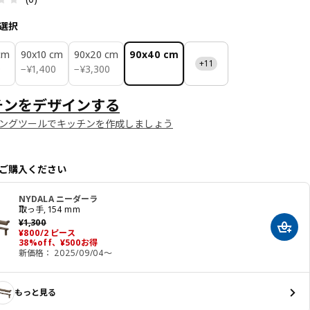
選択
cm
90x10 cm
90x20 cm
90x40 cm
+11
¥ 1400
¥ 3300
0
−
¥
1,400
−
¥
3,300
チンをデザインする
ングツールでキッチンを作成しましょう
ご購入ください
NYDALA ニーダーラ
取っ手, 154 mm
以前の価格 ¥ 1300
¥
1,300
カート
価格 ¥ 800/2 ピース
¥
800
/2 ピース
38%off、¥500お得
新価格： 2025/09/04～
もっと見る