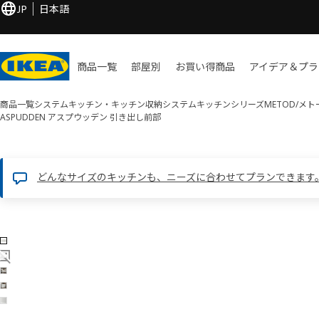
JP
日本語
商品一覧
部屋別
お買い​得商品
アイデア＆プラ
商品一覧
システムキッチン・キッチン収納
システムキッチンシリーズ
METOD/メ
ASPUDDEN アスプウッデン
引き出し前部
どんなサイズのキッチンも、ニーズに合わせてプランできます
5 ASPUDDEN アスプウッデン画像
像をスキップ