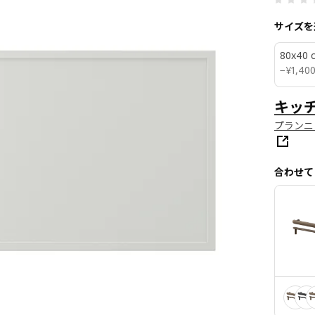
サイズを
80x40 
¥ 1400
−
¥
1,40
キッ
プランニ
合わせて