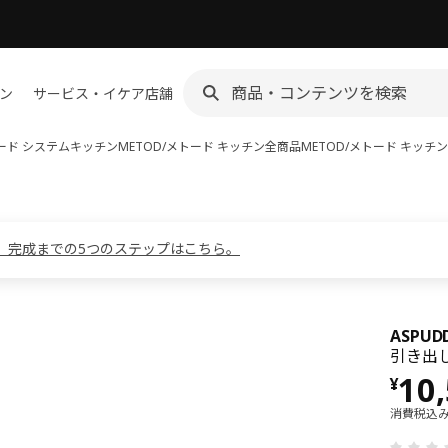
ン
サービス・イケア店舗
トード システムキッチン
METOD/メトード キッチン全商品
METOD/メトード キッチ
。完成までの5つのステップはこちら。
ASPU
引き出し
価格 
10
¥
消費税込