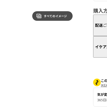
購入
すべてのイメージ
配送
ご
イケア
こ
IK
気が
365