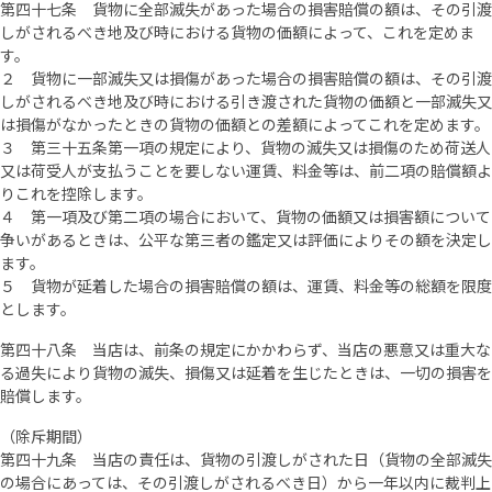
第四十七条 貨物に全部滅失があった場合の損害賠償の額は、その引渡
しがされるべき地及び時における貨物の価額によって、これを定めま
す。
２ 貨物に一部滅失又は損傷があった場合の損害賠償の額は、その引渡
しがされるべき地及び時における引き渡された貨物の価額と一部滅失又
は損傷がなかったときの貨物の価額との差額によってこれを定めます。
３ 第三十五条第一項の規定により、貨物の滅失又は損傷のため荷送人
又は荷受人が支払うことを要しない運賃、料金等は、前二項の賠償額よ
りこれを控除します。
４ 第一項及び第二項の場合において、貨物の価額又は損害額について
争いがあるときは、公平な第三者の鑑定又は評価によりその額を決定し
ます。
５ 貨物が延着した場合の損害賠償の額は、運賃、料金等の総額を限度
とします。
第四十八条 当店は、前条の規定にかかわらず、当店の悪意又は重大な
る過失により貨物の滅失、損傷又は延着を生じたときは、一切の損害を
賠償します。
（除斥期間）
第四十九条 当店の責任は、貨物の引渡しがされた日（貨物の全部滅失
の場合にあっては、その引渡しがされるべき日）から一年以内に裁判上