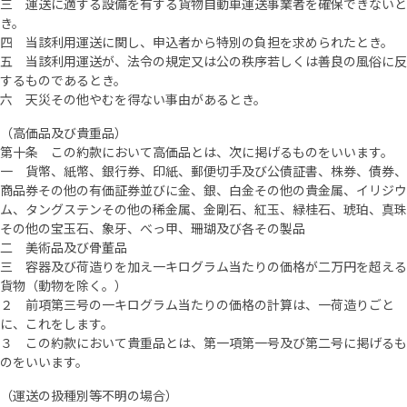
三 運送に適する設備を有する貨物自動車運送事業者を確保できないと
き。
四 当該利用運送に関し、申込者から特別の負担を求められたとき。
五 当該利用運送が、法令の規定又は公の秩序若しくは善良の風俗に反
するものであるとき。
六 天災その他やむを得ない事由があるとき。
（高価品及び貴重品）
第十条 この約款において高価品とは、次に掲げるものをいいます。
一 貨幣、紙幣、銀行券、印紙、郵便切手及び公債証書、株券、債券、
商品券その他の有価証券並びに金、銀、白金その他の貴金属、イリジウ
ム、タングステンその他の稀金属、金剛石、紅玉、緑桂石、琥珀、真珠
その他の宝玉石、象牙、べっ甲、珊瑚及び各その製品
二 美術品及び骨董品
三 容器及び荷造りを加え一キログラム当たりの価格が二万円を超える
貨物（動物を除く。）
２ 前項第三号の一キログラム当たりの価格の計算は、一荷造りごと
に、これをします。
３ この約款において貴重品とは、第一項第一号及び第二号に掲げるも
のをいいます。
（運送の扱種別等不明の場合）