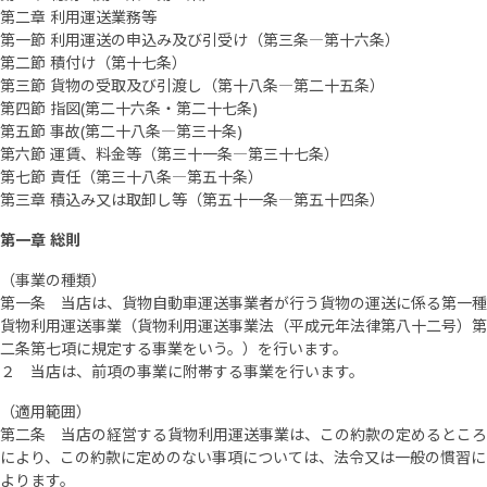
第二章 利用運送業務等
第一節 利用運送の申込み及び引受け（第三条―第十六条）
第二節 積付け（第十七条）
第三節 貨物の受取及び引渡し（第十八条―第二十五条）
第四節 指図(第二十六条・第二十七条)
第五節 事故(第二十八条―第三十条)
第六節 運賃、料金等（第三十一条―第三十七条）
第七節 責任（第三十八条―第五十条）
第三章 積込み又は取卸し等（第五十一条―第五十四条）
第一章 総則
（事業の種類）
第一条 当店は、貨物自動車運送事業者が行う貨物の運送に係る第一種
貨物利用運送事業（貨物利用運送事業法（平成元年法律第八十二号）第
二条第七項に規定する事業をいう。）を行います。
２ 当店は、前項の事業に附帯する事業を行います。
（適用範囲）
第二条 当店の経営する貨物利用運送事業は、この約款の定めるところ
により、この約款に定めのない事項については、法令又は一般の慣習に
よります。