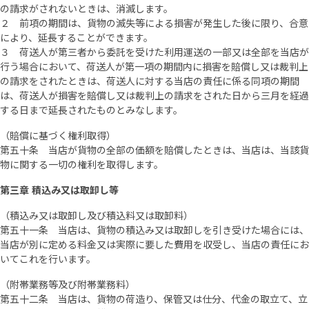
の請求がされないときは、消滅します。
２ 前項の期間は、貨物の滅失等による損害が発生した後に限り、合意
により、延長することができます。
３ 荷送人が第三者から委託を受けた利用運送の一部又は全部を当店が
行う場合において、荷送人が第一項の期間内に損害を賠償し又は裁判上
の請求をされたときは、荷送人に対する当店の責任に係る同項の期間
は、荷送人が損害を賠償し又は裁判上の請求をされた日から三月を経過
する日まで延長されたものとみなします。
（賠償に基づく権利取得）
第五十条 当店が貨物の全部の価額を賠償したときは、当店は、当該貨
物に関する一切の権利を取得します。
第三章 積込み又は取卸し等
（積込み又は取卸し及び積込料又は取卸料）
第五十一条 当店は、貨物の積込み又は取卸しを引き受けた場合には、
当店が別に定める料金又は実際に要した費用を収受し、当店の責任にお
いてこれを行います。
（附帯業務等及び附帯業務料）
第五十二条 当店は、貨物の荷造り、保管又は仕分、代金の取立て、立