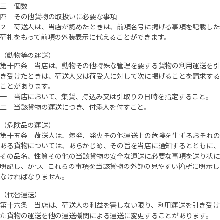
三 個数
四 その他貨物の取扱いに必要な事項
２ 荷送人は、当店が認めたときは、前項各号に掲げる事項を記載した
荷札をもって前項の外装表示に代えることができます。
（動物等の運送）
第十四条 当店は、動物その他特殊な管理を要する貨物の利用運送を引
き受けたときは、荷送人又は荷受人に対して次に掲げることを請求する
ことがあります。
一 当店において、集貨、持込み又は引取りの日時を指定すること。
二 当該貨物の運送につき、付添人を付すこと。
（危険品の運送）
第十五条 荷送人は、爆発、発火その他運送上の危険を生ずるおそれの
ある貨物については、あらかじめ、その旨を当店に通知するとともに、
その品名、性質その他の当該貨物の安全な運送に必要な事項を送り状に
明記し、かつ、これらの事項を当該貨物の外部の見やすい箇所に明示し
なければなりません。
（代替運送）
第十六条 当店は、荷送人の利益を害しない限り、利用運送を引き受け
た貨物の運送を他の運送機関による運送に変更することがあります。