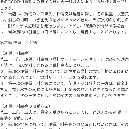
その貨物の引渡期間の満了の日から一月以内に限り、事故証明書を発行
します。
２ 当店は、貨物の一部滅失、損傷又は延着に関し、その数量、状態又
は引渡しの日時につき証明の請求があったときは、当該貨物の引渡しの
日に限り、事故証明書を発行します。ただし、特別の事情がある場合
は、当該貨物の引渡しの日以降においても、発行することがあります。
第六節 運賃、料金等
（運賃、料金等）
第三十一条 運賃、料金等（燃料サーチャージを除く。）及びその適用
方法は、当店が別に定める運賃料金表によります。
２ 前項の運賃、料金等について、調達する燃料の市場価格に応じ別に
定めるところにより、燃料サーチャージを収受します。
３ 第一項の運賃、料金等について、荷送人又は当店の一方は、賃金水
準又は物価水準の変動により運賃、料金等の額が不適当となったと認め
るときは、他の一方に対し、額の変更の協議を求めることができます。
（運賃、料金等の収受方法）
第三十二条 当店は、貨物を受け取るときまでに、荷送人から運賃、料
金等を収受します。
２ 前項の場合において、運賃、料金等の額が確定しないときは、その