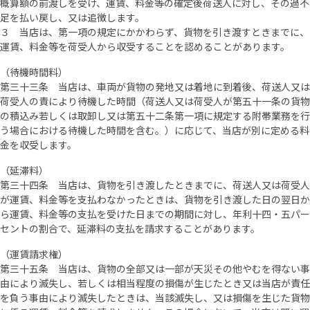
概算額の前渡しを受け、運賃、料金等の確定後荷送人に対し、その過不
足を払い戻し、又は追徴します。
３ 当店は、第一項の規定にかかわらず、貨物を引き渡すときまでに、
運賃、料金等を荷受人から収受することを認めることがあります。
（待機時間料）
第三十三条 当店は、車両が貨物の発地又は着地に到着後、荷送人又は
荷受人の責により待機した時間（荷送人又は荷受人が第五十一条の貨物
の積込み若しくは取卸し又は第五十二条第一項に規定する附帯業務を行
う場合における待機した時間を含む。）に応じて、当店が別に定める料
金を収受します。
（延滞料）
第三十四条 当店は、貨物を引き渡したときまでに、荷送人又は荷受人
が運賃、料金等を支払わなかったときは、貨物を引き渡した日の翌日か
ら運賃、料金等の支払を受けた日までの期間に対し、年利十四・五パー
セントの割合で、延滞料の支払を請求することがあります。
（運賃請求権）
第三十五条 当店は、貨物の全部又は一部が天災その他やむを得ない事
由により滅失し、若しくは相当程度の損傷が生じたとき又は当店が責任
を負う事由により滅失したときは、当該滅失し、又は損傷を生じた貨物