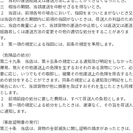
二 当初の運送経路又は運送方法によることができなくなったとき。
三 相当の期間、当該運送を中断せざるを得ないとき。
２ 当店は、前項各号の場合において、指図をまついとまがないとき又
は当店の定めた期間内に前項の指図がないときは、荷送人の利益のため
に、当店の裁量によって、当該貨物の運送の中止若しくは返送又は運送
経路若しくは運送方法の変更その他の適切な処分をすることがありま
す。
３ 第一項の規定による指図には、前条の規定を準用します。
（危険品の処分）
第二十九条 当店は、第十五条の規定による通知及び明記をしなかった
爆発、発火その他運送上の危険を生ずるおそれのある貨物について、必
要に応じ、いつでもその取卸し、破棄その他運送上の危険を除去するた
めの処分をすることができます。同条の規定による通知及び明記をした
場合において、当該貨物が他に損害を及ぼすおそれを生じたときも同様
とします。
２ 前項前段の処分に要した費用は、すべて荷送人の負担とします。
３ 第一項の規定による処分をしたときは、遅滞なく、その旨を荷送人
に通知します。
（事故証明書の発行）
第三十条 当店は、貨物の全部滅失に関し証明の請求があったときは、