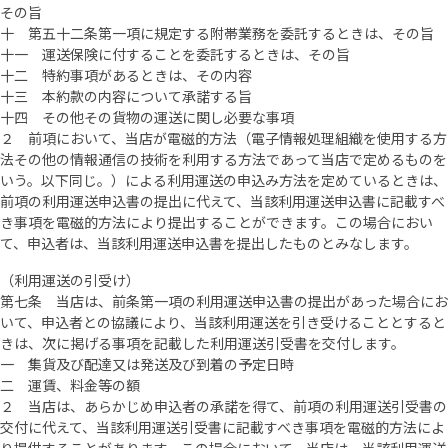
その旨
十 第五十二条第一項に規定する附帯業務を委託するときは、その旨
十一 運送保険に付することを委託するときは、その旨
十二 特約事項があるときは、その内容
十三 本約款の内容について承諾する旨
十四 その他その貨物の運送に関し必要な事項
２ 前項において、当店が電磁的方法（電子情報処理組織を使用する方
法その他の情報通信の技術を利用する方法であって当店で定めるものを
いう。以下同じ。）による利用運送の申込み方法を定めているときは、
前項の利用運送申込書の提出に代えて、当該利用運送申込書に記載すべ
き事項を電磁的方法により提出することができます。この場合におい
て、申込者は、当該利用運送申込書を提出したものとみなします。
（利用運送の引受け）
第七条 当店は、前条第一項の利用運送申込書の提出があった場合にお
いて、申込者との協議により、当該利用運送を引き受けることとすると
きは、次に掲げる事項を記載した利用運送引受書を交付します。
一 集貨及び配達又は発送及び到着の予定日時
二 運賃、料金等の額
２ 当店は、あらかじめ申込者の承諾を得て、前項の利用運送引受書の
交付に代えて、当該利用運送引受書に記載すべき事項を電磁的方法によ