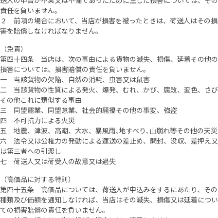
送人の申告が不実又は不備であったために生じた損害については、その
責任を負いません。
２ 前項の場合において、当店が損害を被ったときは、荷送人はその損
害を賠償しなければなりません。
（免責）
第四十四条 当店は、次の事由による貨物の滅失、損傷、延着その他の
損害については、損害賠償の責任を負いません。
一 当該貨物の欠陥、自然の消耗、虫害又は鼠害
二 当該貨物の性質による発火、爆発、むれ、かび、腐敗、変色、さび
その他これに類似する事由
三 同盟罷業、同盟怠業、社会的騒擾その他の事変、強盗
四 不可抗力による火災
五 地震、津波、高潮、大水、暴風雨､地すべり､山崩れ等その他の天災
六 法令又は公権力の発動による運送の差止め、開封、没収、差押え又
は第三者への引渡し
七 荷送人又は荷受人の故意又は過失
（高価品に対する特則）
第四十五条 高価品については、荷送人が申込みをするにあたり、その
種類及び価額を通知しなければ、当店はその滅失、損傷又は延着につい
ての損害賠償の責任を負いません。