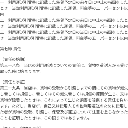
一 利用運送引受書に記載した集貨予定日の前々日に中止の指図をした
とき 当該利用運送引受書に記載した運賃、料金等の二十パーセント以
内
二 利用運送引受書に記載した集貨予定日の前日に中止の指図をしたと
き 当該利用運送引受書に記載した運賃、料金等の三十パーセント以内
三 利用運送引受書に記載した集貨予定日の当日に中止の指図をしたと
き 当該利用運送引受書に記載した運賃、料金等の五十パーセント以内
第七節 責任
（責任の始期）
第三十八条 当店の利用運送についての責任は、貨物を荷送人から受け
取った時に始まります。
（責任と挙証）
第三十九条 当店は、貨物の受取から引渡しまでの間にその貨物が滅失
し若しくは損傷し、若しくはその滅失若しくは損傷の原因が生じ、又は
貨物が延着したときは、これによって生じた損害を賠償する責任を負い
ます。ただし、当店が、自己又は使用人その他利用運送のために使用し
た者が貨物の受取、引渡し、保管及び運送について注意を怠らなかった
ことを証明したときは、この限りではありません。