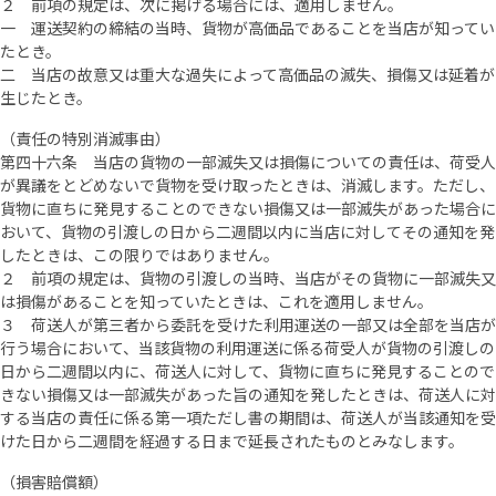
２ 前項の規定は、次に掲げる場合には、適用しません。
一 運送契約の締結の当時、貨物が高価品であることを当店が知ってい
たとき。
二 当店の故意又は重大な過失によって高価品の滅失、損傷又は延着が
生じたとき。
（責任の特別消滅事由）
第四十六条 当店の貨物の一部滅失又は損傷についての責任は、荷受人
が異議をとどめないで貨物を受け取ったときは、消滅します。ただし、
貨物に直ちに発見することのできない損傷又は一部滅失があった場合に
おいて、貨物の引渡しの日から二週間以内に当店に対してその通知を発
したときは、この限りではありません。
２ 前項の規定は、貨物の引渡しの当時、当店がその貨物に一部滅失又
は損傷があることを知っていたときは、これを適用しません。
３ 荷送人が第三者から委託を受けた利用運送の一部又は全部を当店が
行う場合において、当該貨物の利用運送に係る荷受人が貨物の引渡しの
日から二週間以内に、荷送人に対して、貨物に直ちに発見することので
きない損傷又は一部滅失があった旨の通知を発したときは、荷送人に対
する当店の責任に係る第一項ただし書の期間は、荷送人が当該通知を受
けた日から二週間を経過する日まで延長されたものとみなします。
（損害賠償額）