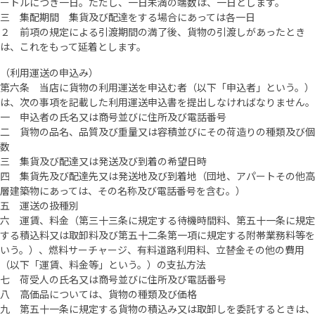
ートルにつき一日。ただし、一日未満の端数は、一日とします。
三 集配期間 集貨及び配達をする場合にあっては各一日
２ 前項の規定による引渡期間の満了後、貨物の引渡しがあったとき
は、これをもって延着とします。
（利用運送の申込み）
第六条 当店に貨物の利用運送を申込む者（以下「申込者」という。）
は、次の事項を記載した利用運送申込書を提出しなければなりません。
一 申込者の氏名又は商号並びに住所及び電話番号
二 貨物の品名、品質及び重量又は容積並びにその荷造りの種類及び個
数
三 集貨及び配達又は発送及び到着の希望日時
四 集貨先及び配達先又は発送地及び到着地（団地、アパートその他高
層建築物にあっては、その名称及び電話番号を含む。）
五 運送の扱種別
六 運賃、料金（第三十三条に規定する待機時間料、第五十一条に規定
する積込料又は取卸料及び第五十二条第一項に規定する附帯業務料等を
いう。）、燃料サーチャージ、有料道路利用料、立替金その他の費用
（以下「運賃、料金等」という。）の支払方法
七 荷受人の氏名又は商号並びに住所及び電話番号
八 高価品については、貨物の種類及び価格
九 第五十一条に規定する貨物の積込み又は取卸しを委託するときは、