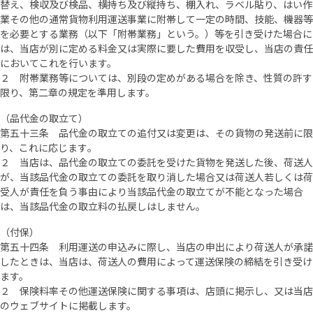
替え、検収及び検品、横持ち及び縦持ち、棚入れ、ラベル貼り、はい作
業その他の通常貨物利用運送事業に附帯して一定の時間、技能、機器等
を必要とする業務（以下「附帯業務」という。）等を引き受けた場合に
は、当店が別に定める料金又は実際に要した費用を収受し、当店の責任
においてこれを行います。
２ 附帯業務等については、別段の定めがある場合を除き、性質の許す
限り、第二章の規定を準用します。
（品代金の取立て）
第五十三条 品代金の取立ての追付又は変更は、その貨物の発送前に限
り、これに応じます｡
２ 当店は、品代金の取立ての委託を受けた貨物を発送した後、荷送人
が、当該品代金の取立ての委託を取り消した場合又は荷送人若しくは荷
受人が責任を負う事由により当該品代金の取立てが不能となった場合
は、当該品代金の取立料の払戻しはしません｡
（付保）
第五十四条 利用運送の申込みに際し、当店の申出により荷送人が承諾
したときは、当店は、荷送人の費用によって運送保険の締結を引き受け
ます。
２ 保険料率その他運送保険に関する事項は、店頭に掲示し、又は当店
のウェブサイトに掲載します。