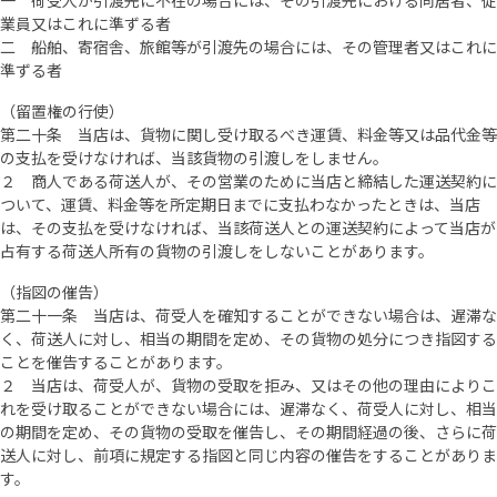
一 荷受人が引渡先に不在の場合には、その引渡先における同居者、従
業員又はこれに準ずる者
二 船舶、寄宿舎、旅館等が引渡先の場合には、その管理者又はこれに
準ずる者
（留置権の行使）
第二十条 当店は、貨物に関し受け取るべき運賃、料金等又は品代金等
の支払を受けなければ、当該貨物の引渡しをしません。
２ 商人である荷送人が、その営業のために当店と締結した運送契約に
ついて、運賃、料金等を所定期日までに支払わなかったときは、当店
は、その支払を受けなければ、当該荷送人との運送契約によって当店が
占有する荷送人所有の貨物の引渡しをしないことがあります。
（指図の催告）
第二十一条 当店は、荷受人を確知することができない場合は、遅滞な
く、荷送人に対し、相当の期間を定め、その貨物の処分につき指図する
ことを催告することがあります。
２ 当店は、荷受人が、貨物の受取を拒み、又はその他の理由によりこ
れを受け取ることができない場合には、遅滞なく、荷受人に対し、相当
の期間を定め、その貨物の受取を催告し、その期間経過の後、さらに荷
送人に対し、前項に規定する指図と同じ内容の催告をすることがありま
す。