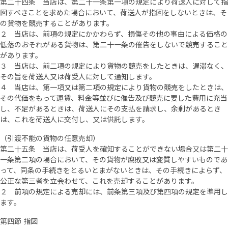
第二十四条 当店は、第二十一条第一項の規定により荷送人に対して指
図すべきことを求めた場合において、荷送人が指図をしないときは、そ
の貨物を競売することがあります。
２ 当店は、前項の規定にかかわらず、損傷その他の事由による価格の
低落のおそれがある貨物は、第二十一条の催告をしないで競売すること
があります。
３ 当店は、前二項の規定により貨物の競売をしたときは、遅滞なく、
その旨を荷送人又は荷受人に対して通知します。
４ 当店は、第一項又は第二項の規定により貨物の競売をしたときは、
その代価をもって運賃、料金等並びに催告及び競売に要した費用に充当
し、不足があるときは、荷送人にその支払を請求し、余剰があるとき
は、これを荷送人に交付し、又は供託します。
（引渡不能の貨物の任意売却）
第二十五条 当店は、荷受人を確知することができない場合又は第二十
一条第二項の場合において、その貨物が腐敗又は変質しやすいものであ
って、同条の手続きをとるいとまがないときは、その手続きによらず、
公正な第三者を立会わせて、これを売却することがあります。
２ 前項の規定による売却には、前条第三項及び第四項の規定を準用し
ます。
第四節 指図