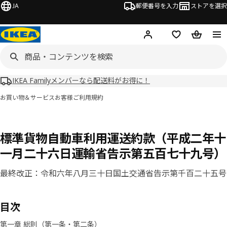
JA
郵便番号を入力
ストアを選択
ログイン・新規入会
欲しいものリスト
カート
IKEA Familyメンバーなら配送料がお得に！
お買い物＆サービス
お客様ご利用規約
標準貨物自動車利用運送約款（平成二年十
一月二十六日運輸省告示第五百七十九号）
最終改正：令和六年八月三十日国土交通省告示第千百二十五号
目次
第一章 総則（第一条・第二条）