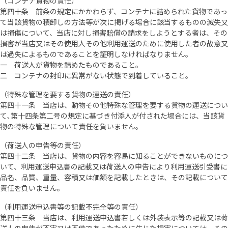
（コンテナ貨物の責任）
第四十条 前条の規定にかかわらず、コンテナに詰められた貨物であっ
て当該貨物の積卸しの方法等が次に掲げる場合に該当するものの滅失又
は損傷について、当店に対し損害賠償の請求をしようとする者は、その
損害が当店又はその使用人その他利用運送のために使用した者の故意又
は過失によるものであることを証明しなければなりません。
一 荷送人が貨物を詰めたものであること。
二 コンテナの封印に異常がない状態で到着していること。
（特殊な管理を要する貨物の運送の責任）
第四十一条 当店は、動物その他特殊な管理を要する貨物の運送につい
て､第十四条第二号の規定に基づき付添人が付された場合には、当該貨
物の特殊な管理について責任を負いません。
（荷送人の申告等の責任）
第四十二条 当店は、貨物の内容を容易に知ることができないものにつ
いて、利用運送申込書の記載又は荷送人の申告により利用運送引受書に
品名、品質、重量、容積又は価額を記載したときは、その記載について
責任を負いません。
（利用運送申込書等の記載不完全等の責任）
第四十三条 当店は、利用運送申込書若しくは外装表示等の記載又は荷