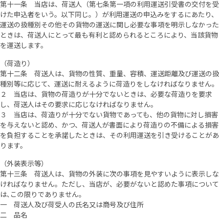
第十一条 当店は、荷送人（第七条第一項の利用運送引受書の交付を受
けた申込者をいう。以下同じ。）が利用運送の申込みをするにあたり、
運送の扱種別その他その貨物の運送に関し必要な事項を明示しなかった
ときは、荷送人にとって最も有利と認められるところにより、当該貨物
を運送します。
（荷造り）
第十二条 荷送人は、貨物の性質、重量、容積、運送距離及び運送の扱
種別等に応じて、運送に耐えるように荷造りをしなければなりません。
２ 当店は、貨物の荷造りが十分でないときは、必要な荷造りを要求
し、荷送人はその要求に応じなければなりません。
３ 当店は、荷造りが十分でない貨物であっても、他の貨物に対し損害
を与えないと認め、かつ、荷送人が書面により荷造りの不備による損害
を負担することを承諾したときは、その利用運送を引き受けることがあ
ります。
（外装表示等）
第十三条 荷送人は、貨物の外装に次の事項を見やすいように表示しな
ければなりません。ただし、当店が、必要がないと認めた事項について
は､この限りでありません。
一 荷送人及び荷受人の氏名又は商号及び住所
二 品名