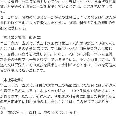
に係る運賃、料金等を請求しません。この場合において、当店は既に運
賃、料金等の全部又は一部を収受しているときは、これを払い戻しま
す。
２ 当店は、貨物の全部又は一部がその性質若しくは欠陥又は荷送人が
責任を負う事由によって滅失したときは、運賃、料金その他の費用の全
額を収受します。
（事故等と運賃、料金等）
第三十六条 当店は、第二十六条及び第二十八条の規定により処分をし
たときは、その処分に応じて、又は既に行った利用運送の割合に応じ
て、運賃、料金等を収受します。ただし、既にその貨物について運賃、
料金等の全部又は一部を収受している場合には、不足があるときは、荷
送人又は荷受人にその支払を請求し、余剰があるときは、これを荷送人
又は荷受人に払い戻します。
（中止手数料）
第三十七条 当店は、利用運送の中止の指図に応じた場合には、荷送人
が責任を負わない事由によるときを除いて、中止手数料を請求すること
があります。ただし、荷送人が、利用運送引受書に記載した集貨予定日
の三日前までに利用運送の中止をしたときは、この限りではありませ
ん。
２ 前項の中止手数料は、次のとおりとします。